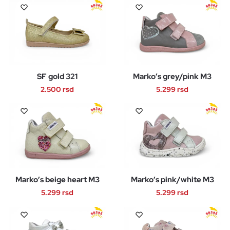
SF gold 321
Marko’s grey/pink M3
2.500
rsd
5.299
rsd
Ovaj
Ovaj
proizvod
proizvod
ima
ima
više
više
varijanti.
varijanti.
Opcije
Opcije
Marko’s beige heart M3
Marko’s pink/white M3
mogu
mogu
biti
biti
5.299
rsd
5.299
rsd
izabrane
izabrane
Ovaj
Ovaj
na
na
proizvod
proizvod
stranici
stranici