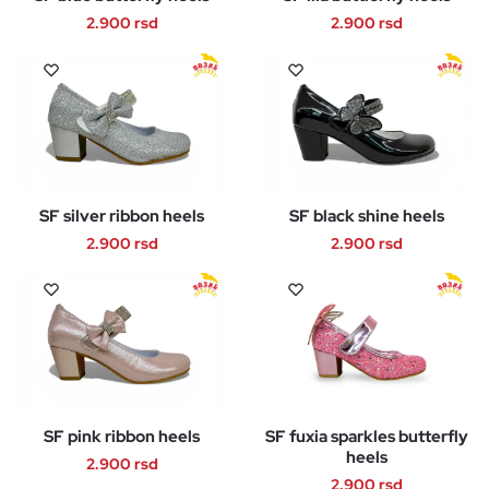
biti
biti
2.900
rsd
2.900
rsd
izabrane
izabrane
Ovaj
Ovaj
na
na
proizvod
proizvod
stranici
stranici
ima
ima
proizvoda.
proizvoda.
više
više
varijanti.
varijanti.
Opcije
Opcije
SF silver ribbon heels
SF black shine heels
mogu
mogu
biti
biti
2.900
rsd
2.900
rsd
izabrane
izabrane
Ovaj
Ovaj
na
na
proizvod
proizvod
stranici
stranici
ima
ima
proizvoda.
proizvoda.
više
više
varijanti.
varijanti.
Opcije
Opcije
SF pink ribbon heels
SF fuxia sparkles butterfly
mogu
mogu
heels
biti
biti
2.900
rsd
2.900
rsd