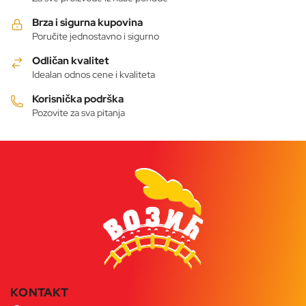
stranici
stranici
Brza i sigurna kupovina
proizvoda.
proizvoda.
Poručite jednostavno i sigurno
Odličan kvalitet
Idealan odnos cene i kvaliteta
Korisnička podrška
Pozovite za sva pitanja
KONTAKT