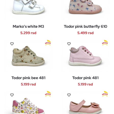
ima
ima
proizvoda.
proizvoda.
više
više
varijanti.
varijanti.
Opcije
Opcije
Marko’s white M3
Todor pink butterfly 610
mogu
mogu
biti
biti
5.299
rsd
5.499
rsd
izabrane
izabrane
Ovaj
Ovaj
na
na
proizvod
proizvod
stranici
stranici
ima
ima
proizvoda.
proizvoda.
više
više
varijanti.
varijanti.
Opcije
Opcije
Todor pink bee 481
Todor pink 481
mogu
mogu
biti
biti
5.199
rsd
5.199
rsd
izabrane
izabrane
Ovaj
Ovaj
na
na
proizvod
proizvod
stranici
stranici
ima
ima
proizvoda.
proizvoda.
više
više