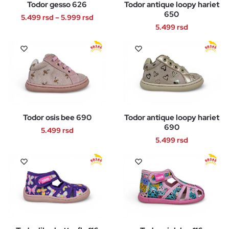
Todor gesso 626
Todor antique loopy hariet
mogu
mogu
650
Raspon
biti
biti
5.499
rsd
–
5.999
rsd
5.499
rsd
cena:
izabrane
izabrane
Ovaj
od
na
na
Ovaj
proizvod
5.499 rsd
stranici
stranici
proizvod
ima
do
proizvoda.
proizvoda.
ima
više
5.999 rsd
više
varijanti.
varijanti.
Opcije
Opcije
mogu
Todor osis bee 690
Todor antique loopy hariet
mogu
biti
690
biti
5.499
rsd
izabrane
5.499
rsd
izabrane
na
Ovaj
na
Ovaj
stranici
proizvod
stranici
proizvod
proizvoda.
ima
proizvoda.
ima
više
više
varijanti.
varijanti.
Opcije
Opcije
mogu