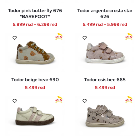
Opcije
Opcije
Todor pink butterfly 676
Todor argento crosta star
mogu
mogu
*BAREFOOT*
626
biti
biti
Raspon
Rasp
5.899
rsd
–
6.299
rsd
5.499
rsd
–
5.999
rsd
izabrane
izabrane
cena:
cena:
na
na
Ovaj
Ovaj
od
od
stranici
stranici
proizvod
proizvod
5.899 rsd
5.499
proizvoda.
proizvoda.
ima
ima
do
do
više
više
6.299 rsd
5.999
varijanti.
varijanti.
Opcije
Opcije
Todor beige bear 690
Todor osis bee 685
mogu
mogu
biti
biti
5.499
rsd
5.499
rsd
izabrane
izabrane
Ovaj
Ovaj
na
na
proizvod
proizvod
stranici
stranici
ima
ima
proizvoda.
proizvoda.
više
više
varijanti.
varijanti.
Opcije
Opcije