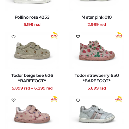
varijanti.
varijanti.
Opcije
Opcije
Pollino rosa 4253
M star pink 010
mogu
mogu
biti
biti
5.199
rsd
2.999
rsd
izabrane
izabrane
Ovaj
Ovaj
na
na
proizvod
proizvod
stranici
stranici
ima
ima
proizvoda.
proizvoda.
više
više
varijanti.
varijanti.
Opcije
Opcije
Todor beige bee 626
Todor strawberry 650
mogu
mogu
*BAREFOOT*
*BAREFOOT*
biti
biti
Raspon
5.899
rsd
–
6.299
rsd
5.899
rsd
izabrane
izabrane
cena:
na
na
Ovaj
Ovaj
od
stranici
stranici
proizvod
proizvod
5.899 rsd
proizvoda.
proizvoda.
ima
ima
do
više
više
6.299 rsd
varijanti.
varijanti.