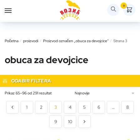
Skip
Skip
0
to
to
navigation
content
Početna
/
proizvodi
/
Proizvod označen „obuca za devojcice“
/
Strana 3
obuca za devojcice
ODABIR FILTERA
Sortirano
Prikaz 65–96 od 291 rezultat
po
najnovijem
1
2
3
4
5
6
…
8
9
10