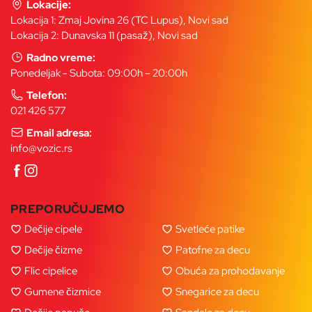
Lokacije:
Lokacija 1: Zmaj Jovina 26 (TC Lupus), Novi sad
Lokacija 2: Dunavska 11 (pasaž), Novi sad
Radno vreme:
Ponedeljak - Subota: 09:00h – 20:00h
Telefon:
021 426 577
Email adresa:
info@vozic.rs
PREPORUČUJEMO
Dečije cipele
Svetleće patike
Dečije čizme
Patofne za decu
Flic cipelice
Obuća za prohodavanje
Gumene čizmice
Snegarice za decu