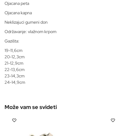
Ojacana peta
Ojacana kapna
Neklizajuci gumeni don
Održavanje: vlažnom krpom
Gazišta:
19-11,6cm
20-12,3cm
21-12,9cm
22-13,6cm
23-14,3cm
24-14,9cm