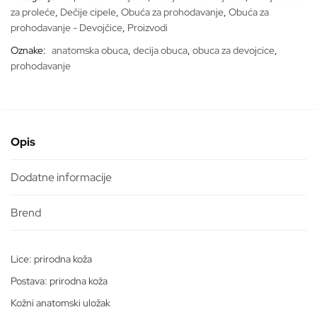
za proleće
,
Dečije cipele
,
Obuća za prohodavanje
,
Obuća za
prohodavanje - Devojčice
,
Proizvodi
Oznake:
anatomska obuca
,
decija obuca
,
obuca za devojcice
,
prohodavanje
Opis
Dodatne informacije
Lice: prirodna koža
Postava: prirodna koža
Kožni anatomski uložak