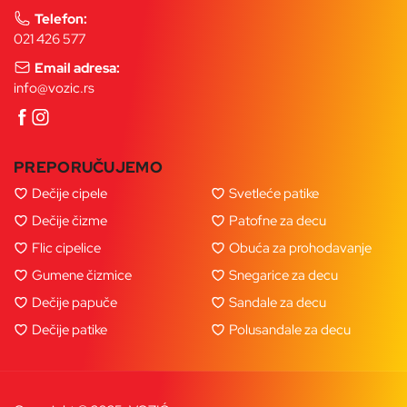
Telefon:
021 426 577
Email adresa:
info@vozic.rs
PREPORUČUJEMO
Dečije cipele
Svetleće patike
Dečije čizme
Patofne za decu
Flic cipelice
Obuća za prohodavanje
Gumene čizmice
Snegarice za decu
Dečije papuče
Sandale za decu
Dečije patike
Polusandale za decu