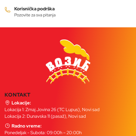
stranici
proizvoda.
Korisnička podrška
Pozovite za sva pitanja
KONTAKT
Lokacije:
Lokacija 1: Zmaj Jovina 26 (TC Lupus), Novi sad
Lokacija 2: Dunavska 11 (pasaž), Novi sad
Radno vreme:
Ponedeljak - Subota: 09:00h – 20:00h