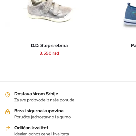
D.D. Step srebrna
Pa
3.590
rsd
Ovaj
proizvod
ima
više
varijanti.
Dostava širom Srbije
Opcije
Za sve proizvode iz naše ponude
mogu
Brza i sigurna kupovina
biti
Poručite jednostavno i sigurno
izabrane
Odličan kvalitet
na
Idealan odnos cene i kvaliteta