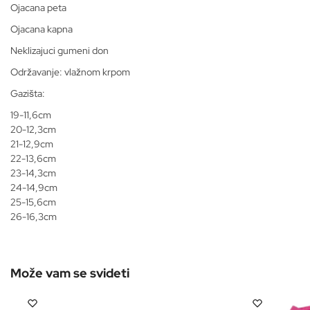
Ojacana peta
Ojacana kapna
Neklizajuci gumeni don
Održavanje: vlažnom krpom
Gazišta:
19-11,6cm
20-12,3cm
21-12,9cm
22-13,6cm
23-14,3cm
24-14,9cm
25-15,6cm
26-16,3cm