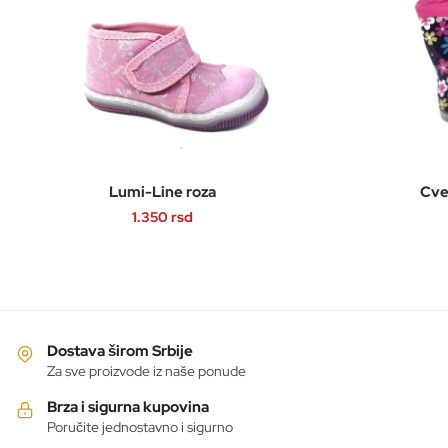
Lumi-Line roza
Cve
1.350
rsd
Ovaj
proizvod
ima
više
varijanti.
Dostava širom Srbije
Opcije
Za sve proizvode iz naše ponude
mogu
Brza i sigurna kupovina
biti
Poručite jednostavno i sigurno
izabrane