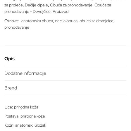
količina
za proleće
,
Dečije cipele
,
Obuća za prohodavanje
,
Obuća za
prohodavanje - Devojčice
,
Proizvodi
Oznake:
anatomska obuca
,
decija obuca
,
obuca za devojcice
,
prohodavanje
Opis
Dodatne informacije
Lice: prirodna koža
Postava: prirodna koža
Kožni anatomski uložak