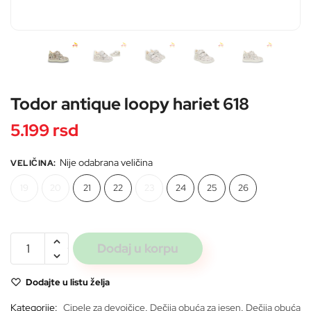
Pošaljite
Todor antique loopy hariet 618
5.199
rsd
Nije odabrana veličina
VELIČINA
:
19
20
21
22
23
24
25
26
Todor
Dodaj u korpu
antique
loopy
Dodajte u listu želja
hariet
618
Kategorije:
Cipele za devojčice
,
Dečija obuća za jesen
,
Dečija obuća