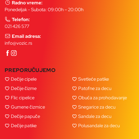
Radno vreme:
Ponedeljak - Subota: 09:00h – 20:00h
Telefon:
021 426 577
Email adresa:
info@vozic.rs
PREPORUČUJEMO
Dečije cipele
Svetleće patike
Dečije čizme
Patofne za decu
Flic cipelice
Obuća za prohodavanje
Gumene čizmice
Snegarice za decu
Dečije papuče
Sandale za decu
Dečije patike
Polusandale za decu