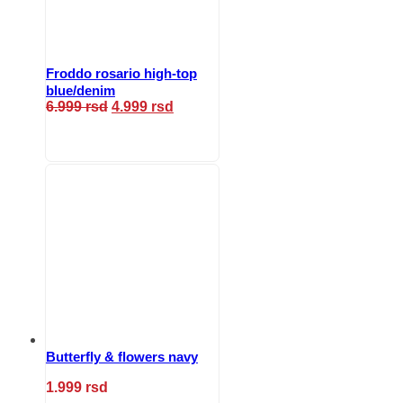
proizvoda.
Froddo rosario high-top
blue/denim
Originalna
Trenutna
6.999
rsd
4.999
rsd
cena
cena
Ovaj
je
je:
proizvod
bila:
4.999 rsd.
ima
6.999 rsd.
više
varijanti.
Opcije
mogu
biti
izabrane
na
stranici
proizvoda.
Butterfly & flowers navy
1.999
rsd