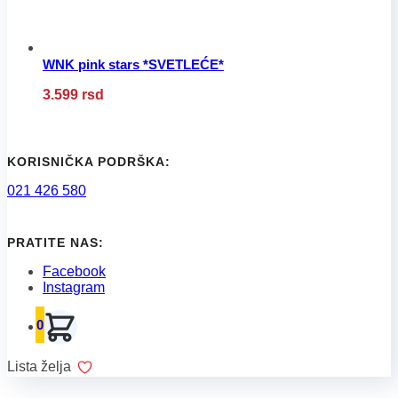
proizvoda.
WNK pink stars *SVETLEĆE*
Ovaj
3.599
rsd
proizvod
ima
više
varijanti.
Opcije
KORISNIČKA PODRŠKA:
mogu
021 426 580
biti
izabrane
na
stranici
PRATITE NAS:
proizvoda.
Facebook
Instagram
0