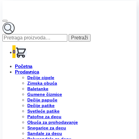
Pretraga
Pretraži
za:
0
Početna
Prodavnica
Dečije cipele
Zimska obuća
Baletanke
Gumene čizmice
Dečije papuče
Dečije patike
Svetleće patike
Patofne za decu
Obuća za prohodavanje
Snegarice za decu
Sandale za decu