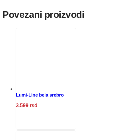
Povezani proizvodi
Lumi-Line bela srebro
3.599
rsd
Ovaj
proizvod
ima
više
varijanti.