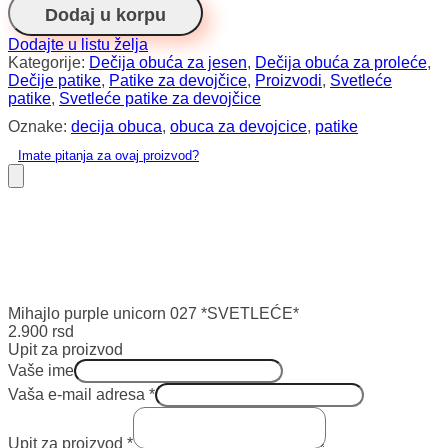
Dodaj u korpu
*SVETLEĆE*
količina
Dodajte u listu želja
Kategorije:
Dečija obuća za jesen
,
Dečija obuća za proleće
,
Dečije patike
,
Patike za devojčice
,
Proizvodi
,
Svetleće
patike
,
Svetleće patike za devojčice
Oznake:
decija obuca
,
obuca za devojcice
,
patike
Imate pitanja za ovaj proizvod?
Mihajlo purple unicorn 027 *SVETLEĆE*
2.900
rsd
Upit za proizvod
Vaše ime
Vaša e-mail adresa
*
Upit za proizvod
*