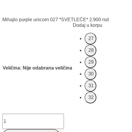
Mihajlo purple unicorn 027 *SVETLEĆE*
2.900
rsd
Dodaj u korpu
27
28
29
Veličina
:
Nije odabrana veličina
30
31
32
Mihajlo
purple
unicorn
027