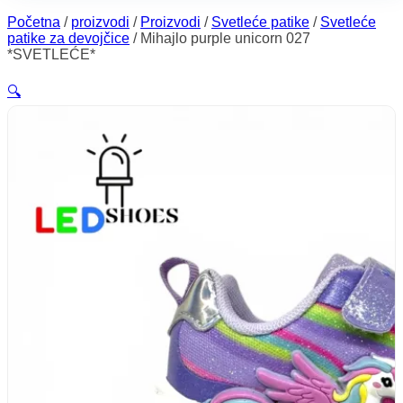
Početna
/
proizvodi
/
Proizvodi
/
Svetleće patike
/
Svetleće
patike za devojčice
/
Mihajlo purple unicorn 027
*SVETLEĆE*
🔍