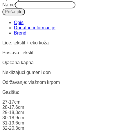
Name
Pošaljite
Opis
Dodatne informacije
Lice: tekstil + eko koža
Postava: tekstil
Ojacana kapna
Neklizajuci gumeni don
Održavanje: vlažnom krpom
Gazišta:
27-17cm
28-17,6cm
29-18,3cm
30-18,9cm
31-19,6cm
32-20,3cm