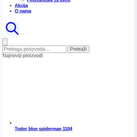
Polusandale za decu
Akcija
O nama
Pretraga
Pretraži
za:
Najnoviji proizvodi
Todor blue spiderman 1104
Raspon
Ovaj