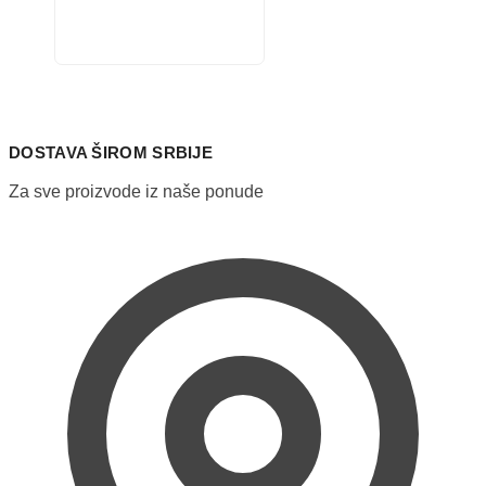
Ovaj
proizvod
ima
više
varijanti.
Opcije
mogu
DOSTAVA ŠIROM SRBIJE
biti
izabrane
Za sve proizvode iz naše ponude
na
stranici
proizvoda.