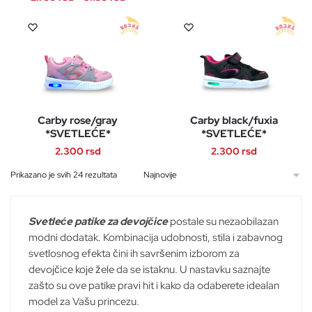
izabrane
izabrane
Ovaj
cena:
na
na
Ovaj
proizvod
od
stranici
stranici
proizvod
ima
2.799 rsd
proizvoda.
proizvoda.
ima
više
do
više
3.199 rsd
varijanti.
varijanti.
Opcije
Opcije
mogu
Carby rose/gray
Carby black/fuxia
mogu
biti
*SVETLEĆE*
*SVETLEĆE*
biti
izabrane
2.300
rsd
2.300
rsd
izabrane
na
na
stranici
Ovaj
Ovaj
Sortirano
Prikazano je svih 24 rezultata
stranici
po
proizvoda.
proizvod
proizvod
najnovijem
proizvoda.
ima
ima
Svetleće patike za devojčice
postale su nezaobilazan
više
više
modni dodatak. Kombinacija udobnosti, stila i zabavnog
varijanti.
varijanti.
svetlosnog efekta čini ih savršenim izborom za
Opcije
Opcije
devojčice koje žele da se istaknu. U nastavku saznajte
mogu
mogu
zašto su ove patike pravi hit i kako da odaberete idealan
biti
biti
model za Vašu princezu.
izabrane
izabrane