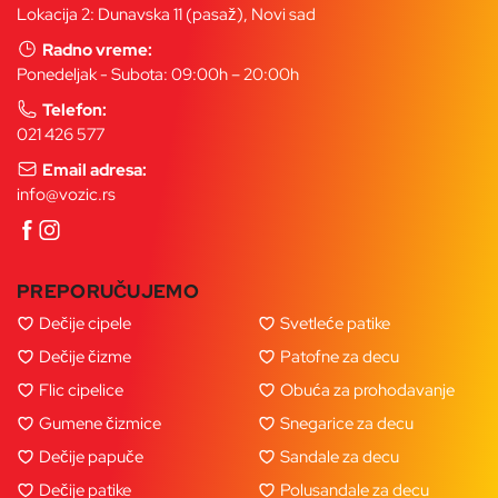
Lokacija 2: Dunavska 11 (pasaž), Novi sad
Radno vreme:
Ponedeljak - Subota: 09:00h – 20:00h
Telefon:
021 426 577
Email adresa:
info@vozic.rs
PREPORUČUJEMO
Dečije cipele
Svetleće patike
Dečije čizme
Patofne za decu
Flic cipelice
Obuća za prohodavanje
Gumene čizmice
Snegarice za decu
Dečije papuče
Sandale za decu
Dečije patike
Polusandale za decu