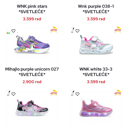
WNK pink stars
Wnk purple 038-1
*SVETLEĆE*
*SVETLEĆE*
3.599
rsd
3.599
rsd
Ovaj
Ovaj
proizvod
proizvod
ima
ima
više
više
varijanti.
varijanti.
Opcije
Opcije
Mihajlo purple unicorn 027
WNK white 33-3
mogu
mogu
*SVETLEĆE*
*SVETLEĆE*
biti
biti
2.900
rsd
3.599
rsd
izabrane
izabrane
na
na
Ovaj
Ovaj
stranici
stranici
proizvod
proizvod
proizvoda.
proizvoda.
ima
ima
više
više
varijanti.
varijanti.
Opcije
Opcije