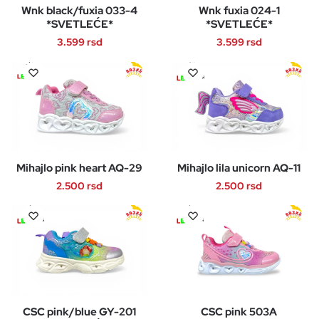
Wnk black/fuxia 033-4
Wnk fuxia 024-1
mogu
mogu
*SVETLEĆE*
*SVETLEĆE*
biti
biti
3.599
rsd
3.599
rsd
izabrane
izabrane
na
na
Ovaj
Ovaj
stranici
stranici
proizvod
proizvod
proizvoda.
proizvoda.
ima
ima
više
više
varijanti.
varijanti.
Opcije
Opcije
Mihajlo pink heart AQ-29
Mihajlo lila unicorn AQ-11
mogu
mogu
biti
biti
2.500
rsd
2.500
rsd
izabrane
izabrane
Ovaj
Ovaj
na
na
proizvod
proizvod
stranici
stranici
ima
ima
proizvoda.
proizvoda.
više
više
varijanti.
varijanti.
Opcije
Opcije
CSC pink/blue GY-201
CSC pink 503A
mogu
mogu