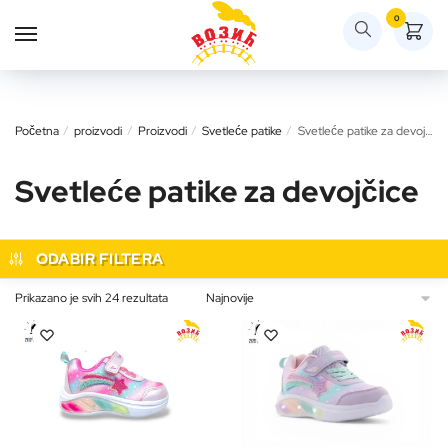
Skip
Skip
0
to
to
navigation
content
Početna
/
proizvodi
/
Proizvodi
/
Svetleće patike
/
Svetleće patike za devojčice
Svetleće patike za devojčice
ODABIR FILTERA
Sortirano
Prikazano je svih 24 rezultata
po
najnovijem