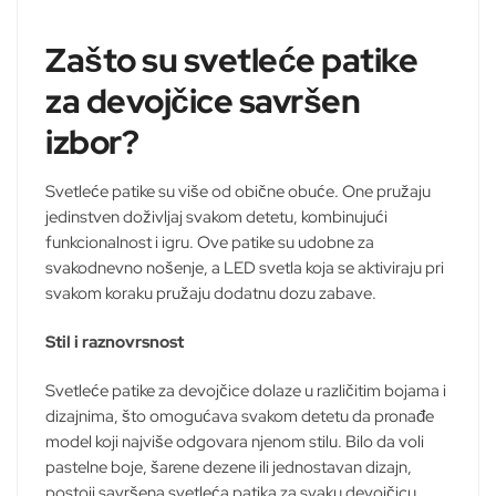
na
na
stranici
stranici
Zašto su svetleće patike
proizvoda.
proizvoda.
za devojčice savršen
izbor?
Svetleće patike su više od obične obuće. One pružaju
jedinstven doživljaj svakom detetu, kombinujući
funkcionalnost i igru. Ove patike su udobne za
svakodnevno nošenje, a LED svetla koja se aktiviraju pri
svakom koraku pružaju dodatnu dozu zabave.
Stil i raznovrsnost
Svetleće patike za devojčice dolaze u različitim bojama i
dizajnima, što omogućava svakom detetu da pronađe
model koji najviše odgovara njenom stilu. Bilo da voli
pastelne boje, šarene dezene ili jednostavan dizajn,
postoji savršena svetleća patika za svaku devojčicu.