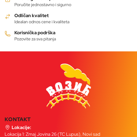
Poručite jednostavno i sigurno
Odličan kvalitet
Idealan odnos cene i kvaliteta
Korisnička podrška
Pozovite za sva pitanja
KONTAKT
Lokacije:
Lokacija 1: Zmaj Jovina 26 (TC Lupus), Novi sad