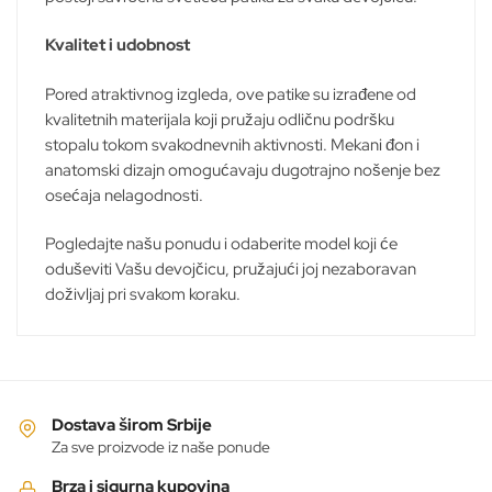
Kvalitet i udobnost
Pored atraktivnog izgleda, ove patike su izrađene od
kvalitetnih materijala koji pružaju odličnu podršku
stopalu tokom svakodnevnih aktivnosti. Mekani đon i
anatomski dizajn omogućavaju dugotrajno nošenje bez
osećaja nelagodnosti.
Pogledajte našu ponudu i odaberite model koji će
oduševiti Vašu devojčicu, pružajući joj nezaboravan
doživljaj pri svakom koraku.
Dostava širom Srbije
Za sve proizvode iz naše ponude
Brza i sigurna kupovina