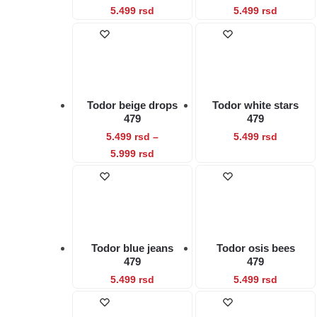
biti
biti
Ovaj
Ovaj
5.499
rsd
5.499
rsd
izabrane
izabrane
proizvod
proizvod
na
na
ima
ima
stranici
stranici
više
više
proizvoda.
proizvod
varijanti.
varijanti.
Opcije
Opcije
Todor beige drops
Todor white stars
mogu
mogu
479
479
biti
biti
Ovaj
5.499
rsd
–
5.499
rsd
izabrane
izabrane
Raspon
Ovaj
proizvod
5.999
rsd
na
na
cena:
proizvod
ima
stranici
stranici
od
ima
više
proizvoda.
proizvod
5.499 rsd
više
varijanti.
do
varijanti.
Opcije
5.999 rsd
Opcije
mogu
Todor blue jeans
Todor osis bees
mogu
biti
479
479
biti
izabrane
Ovaj
Ovaj
5.499
rsd
5.499
rsd
izabrane
na
proizvod
proizvod
na
stranici
ima
ima