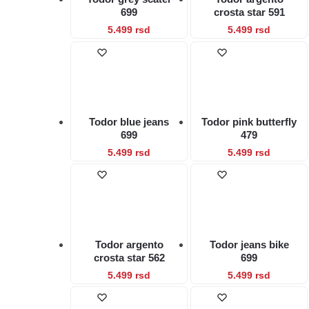
mogu
mogu
699
crosta star 591
biti
biti
Ovaj
Ovaj
5.499
rsd
5.499
rsd
izabrane
izabrane
proizvod
proizvod
na
na
ima
ima
stranici
stranici
više
više
proizvoda.
proizvod
varijanti.
varijanti.
Opcije
Opcije
Todor blue jeans
Todor pink butterfly
mogu
mogu
699
479
biti
biti
Ovaj
Ovaj
5.499
rsd
5.499
rsd
izabrane
izabrane
proizvod
proizvod
na
na
ima
ima
stranici
stranici
više
više
proizvoda.
proizvod
varijanti.
varijanti.
Opcije
Opcije
Todor argento
Todor jeans bike
mogu
mogu
crosta star 562
699
biti
biti
Ovaj
Ovaj
5.499
rsd
5.499
rsd
izabrane
izabrane
proizvod
proizvod
na
na
ima
ima