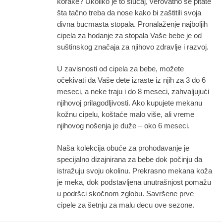
korake? Ukoliko je to slučaj, verovatno se pitate
stranici
stranici
šta tačno treba da nose kako bi zaštitili svoja
proizvoda.
proizvod
divna bucmasta stopala. Pronalaženje najboljih
cipela za hodanje za stopala Vaše bebe je od
suštinskog značaja za njihovo zdravlje i razvoj.
U zavisnosti od cipela za bebe, možete
očekivati da Vaše dete izraste iz njih za 3 do 6
meseci, a neke traju i do 8 meseci, zahvaljujući
njihovoj prilagodljivosti. Ako kupujete mekanu
kožnu cipelu, koštaće malo više, ali vreme
njihovog nošenja je duže – oko 6 meseci.
Naša kolekcija obuće za prohodavanje je
specijalno dizajnirana za bebe dok počinju da
istražuju svoju okolinu. Prekrasno mekana koža
je meka, dok podstavljena unutrašnjost pomažu
u podršci skočnom zglobu. Savršene prve
cipele za šetnju za malu decu ove sezone.