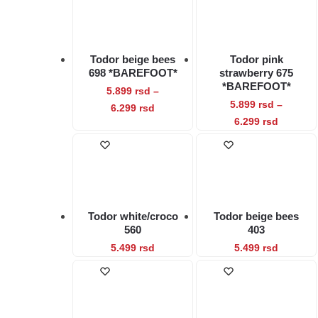
stranici
stranici
više
više
proizvoda.
proizvod
varijanti.
varijanti.
Opcije
Opcije
Todor beige bees
Todor pink
mogu
mogu
698 *BAREFOOT*
strawberry 675
biti
biti
*BAREFOOT*
5.899
rsd
–
izabrane
izabrane
5.899
rsd
–
Raspon
Ovaj
6.299
rsd
na
na
Raspon
Ovaj
6.299
rsd
cena:
proizvod
stranici
stranici
cena:
proizvod
od
ima
proizvoda.
proizvod
od
5.899 rsd
ima
više
5.899 rs
do
više
varijanti.
do
6.299 rsd
varijanti.
Opcije
6.299 rs
Opcije
mogu
Todor white/croco
Todor beige bees
mogu
biti
560
403
biti
izabrane
Ovaj
Ovaj
5.499
rsd
5.499
rsd
izabrane
na
proizvod
proizvod
na
stranici
ima
ima
stranici
proizvoda.
više
više
proizvod
varijanti.
varijanti.