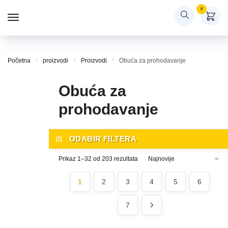
Skip
Skip
0
to
to
navigation
content
Početna
/
proizvodi
/
Proizvodi
/
Obuća za prohodavanje
Obuća za
prohodavanje
ODABIR FILTERA
Sortirano
Prikaz 1–32 od 203 rezultata
po
najnovijem
1
2
3
4
5
6
7