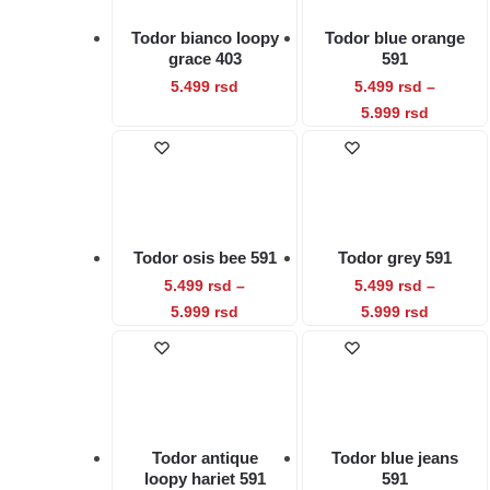
Opcije
Opcije
Todor bianco loopy
Todor blue orange
mogu
mogu
grace 403
591
biti
biti
Ovaj
5.499
rsd
5.499
rsd
–
izabrane
izabrane
proizvod
Raspon
Ovaj
5.999
rsd
na
na
cena:
ima
proizvod
stranici
stranici
od
više
ima
proizvoda.
proizvod
5.499 rs
varijanti.
više
do
Opcije
varijanti.
5.999 rs
mogu
Opcije
Todor osis bee 591
Todor grey 591
biti
mogu
5.499
rsd
–
5.499
rsd
–
izabrane
biti
Raspon
Ovaj
Raspon
Ovaj
5.999
rsd
5.999
rsd
na
izabrane
cena:
cena:
proizvod
proizvod
stranici
na
od
od
ima
ima
proizvoda.
stranici
5.499 rsd
5.499 rs
više
više
proizvod
do
do
varijanti.
varijanti.
5.999 rsd
5.999 rs
Opcije
Opcije
Todor antique
Todor blue jeans
mogu
mogu
loopy hariet 591
591