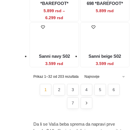
mogu
biti
*BAREFOOT*
698 *BAREFOOT*
biti
izabrane
Ovaj
5.899
rsd
–
5.899
rsd
izabrane
na
Raspon
Ovaj
proizvod
6.299
rsd
na
stranici
cena:
proizvod
ima
stranici
proizvoda.
od
ima
više
proizvod
5.899 rsd
više
varijanti.
do
varijanti.
Opcije
6.299 rsd
Opcije
mogu
Sanni navy S02
Sanni beige S02
mogu
biti
Ovaj
Ovaj
3.599
rsd
3.599
rsd
biti
izabrane
proizvod
proizvod
izabrane
na
Sortirano
Prikaz 1–32 od 203 rezultata
ima
ima
na
stranici
po
više
više
stranici
proizvod
najnovijem
1
2
3
4
5
6
varijanti.
varijanti.
proizvoda.
Opcije
Opcije
7
mogu
mogu
biti
biti
izabrane
izabrane
Da li se Vaša beba sprema da napravi prve
na
na