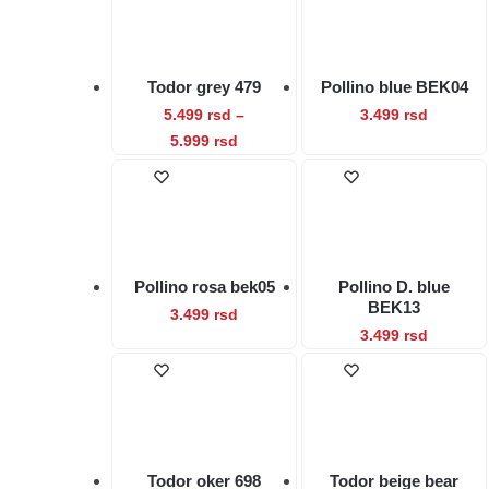
stranici
proizvod
više
više
proizvoda.
varijanti.
varijanti.
Opcije
Opcije
Todor grey 479
Pollino blue BEK04
mogu
mogu
Ovaj
5.499
rsd
–
3.499
rsd
biti
biti
Raspon
Ovaj
proizvod
5.999
rsd
izabrane
izabrane
cena:
proizvod
ima
na
na
od
ima
više
stranici
stranici
5.499 rsd
više
varijanti.
proizvoda.
proizvod
do
varijanti.
Opcije
5.999 rsd
Opcije
mogu
Pollino rosa bek05
Pollino D. blue
mogu
biti
BEK13
Ovaj
3.499
rsd
biti
izabrane
Ovaj
3.499
rsd
proizvod
izabrane
na
proizvod
ima
na
stranici
ima
više
stranici
proizvod
više
varijanti.
proizvoda.
varijanti.
Opcije
Opcije
mogu
Todor oker 698
Todor beige bear