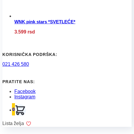
proizvoda.
WNK pink stars *SVETLEĆE*
Ovaj
3.599
rsd
proizvod
ima
više
varijanti.
Opcije
KORISNIČKA PODRŠKA:
mogu
021 426 580
biti
izabrane
na
stranici
PRATITE NAS:
proizvoda.
Facebook
Instagram
0