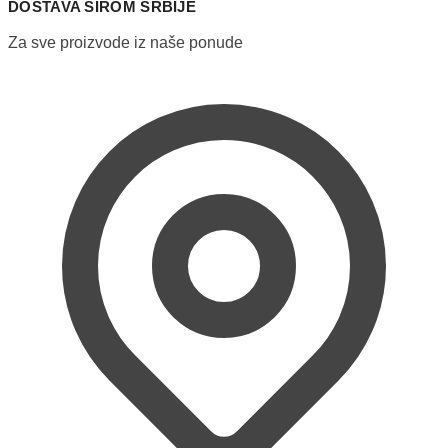
DOSTAVA ŠIROM SRBIJE
biti
izabrane
Za sve proizvode iz naše ponude
na
stranici
proizvoda.