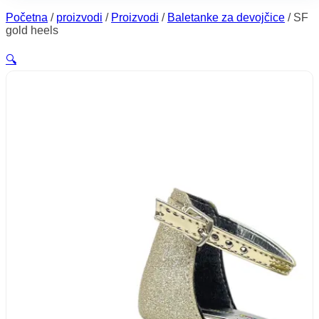
Početna
/
proizvodi
/
Proizvodi
/
Baletanke za devojčice
/
SF
gold heels
🔍