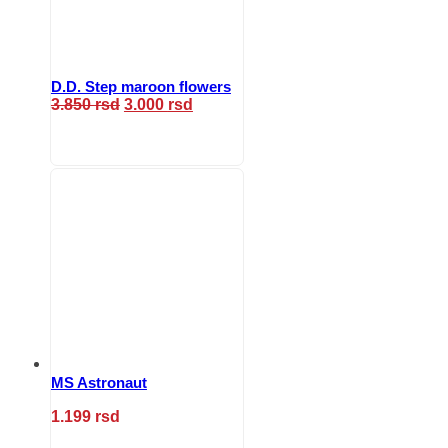
proizvoda.
D.D. Step maroon flowers
Originalna
Trenutna
3.850
rsd
3.000
rsd
cena
cena
Ovaj
je
je:
proizvod
bila:
3.000 rsd.
ima
3.850 rsd.
više
varijanti.
Opcije
mogu
biti
izabrane
na
stranici
proizvoda.
MS Astronaut
1.199
rsd