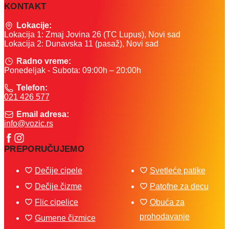
KONTAKT
Lokacije:
Lokacija 1: Zmaj Jovina 26 (TC Lupus), Novi sad
Lokacija 2: Dunavska 11 (pasaž), Novi sad
Radno vreme:
Ponedeljak - Subota: 09:00h – 20:00h
Telefon:
021 426 577
Email adresa:
info@vozic.rs
PREPORUČUJEMO
Dečije cipele
Svetleće patike
Dečije čizme
Patofne za decu
Flic cipelice
Obuća za
prohodavanje
Gumene čizmice