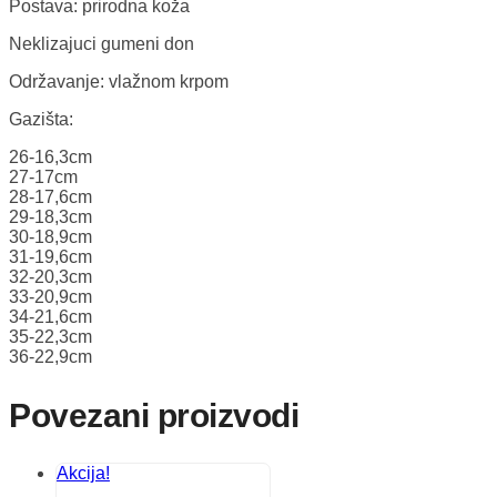
Postava: prirodna koža
Neklizajuci gumeni don
Održavanje: vlažnom krpom
Gazišta:
26-16,3cm
27-17cm
28-17,6cm
29-18,3cm
30-18,9cm
31-19,6cm
32-20,3cm
33-20,9cm
34-21,6cm
35-22,3cm
36-22,9cm
Povezani proizvodi
Akcija!