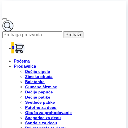
Pretraga
Pretraži
za:
0
Početna
Prodavnica
Dečije cipele
Zimska obuća
Baletanke
Gumene čizmice
Dečije papuče
Dečije patike
Svetleće patike
Patofne za decu
Obuća za prohodavanje
Snegarice za decu
Sandale za decu