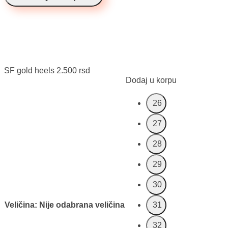
SF gold heels
2.500
rsd
Dodaj u korpu
26
27
28
29
30
Veličina
:
Nije odabrana veličina
31
32