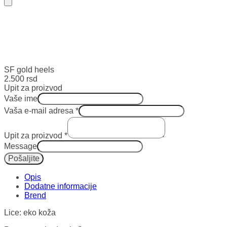
SF gold heels
2.500
rsd
Upit za proizvod
Vaše ime
Vaša e-mail adresa
*
Upit za proizvod
*
Message
Pošaljite
Opis
Dodatne informacije
Lice: eko koža