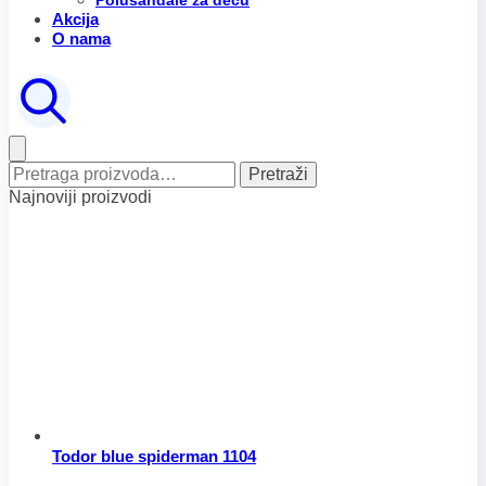
Polusandale za decu
Akcija
O nama
Pretraga
Pretraži
za:
Najnoviji proizvodi
Todor blue spiderman 1104
Raspon
Ovaj