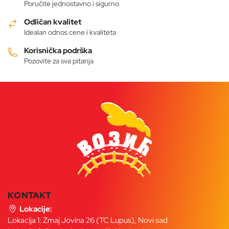
Poručite jednostavno i sigurno
Odličan kvalitet
Idealan odnos cene i kvaliteta
Korisnička podrška
Pozovite za sva pitanja
KONTAKT
Lokacije:
Lokacija 1: Zmaj Jovina 26 (TC Lupus), Novi sad