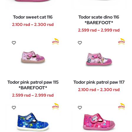
varijanti.
varijanti.
Opcije
Opcije
Todor sweet cat 116
Todor scate dino 116
mogu
mogu
*BAREFOOT*
Raspon
biti
biti
2.100
rsd
–
2.300
rsd
Raspo
2.599
rsd
–
2.999
rsd
cena:
izabrane
izabrane
Ovaj
cena:
od
na
na
Ovaj
proizvod
od
2.100 rsd
stranici
stranici
proizvod
ima
2.599 
do
proizvoda.
proizvoda.
ima
više
do
2.300 rsd
više
2.999
varijanti.
varijanti.
Opcije
Opcije
mogu
Todor pink patrol paw 115
Todor pink patrol paw 117
mogu
biti
*BAREFOOT*
Raspo
biti
2.100
rsd
–
2.300
rsd
izabrane
Raspon
2.599
rsd
–
2.999
rsd
cena:
izabrane
na
Ovaj
cena:
od
na
Ovaj
stranici
proizvod
od
2.100 
stranici
proizvod
proizvoda.
ima
2.599 rsd
do
proizvoda.
ima
više
do
2.300
više
2.999 rsd
varijanti.