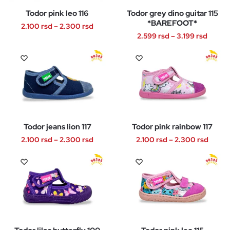
Opcije
Opcije
Todor pink leo 116
Todor grey dino guitar 115
mogu
mogu
*BAREFOOT*
Raspon
biti
biti
2.100
rsd
–
2.300
rsd
Raspo
2.599
rsd
–
3.199
rsd
cena:
izabrane
izabrane
Ovaj
cena:
od
na
na
Ovaj
proizvod
od
2.100 rsd
stranici
stranici
proizvod
ima
2.599 
do
proizvoda.
proizvoda.
ima
više
do
2.300 rsd
više
3.199 
varijanti.
varijanti.
Opcije
Opcije
mogu
Todor jeans lion 117
Todor pink rainbow 117
mogu
biti
Raspon
Raspo
biti
2.100
rsd
–
2.300
rsd
2.100
rsd
–
2.300
rsd
izabrane
cena:
cena:
izabrane
na
Ovaj
Ovaj
od
od
na
stranici
proizvod
proizvod
2.100 rsd
2.100 
stranici
proizvoda.
ima
ima
do
do
proizvoda.
više
više
2.300 rsd
2.300
varijanti.
varijanti.
Opcije
Opcije