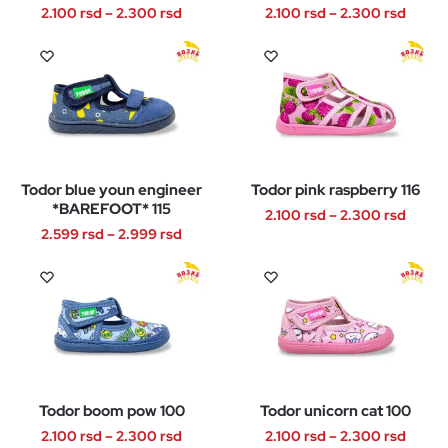
Raspon
Raspo
biti
2.100
rsd
–
2.300
rsd
2.100
rsd
–
2.300
rsd
izabrane
cena:
cena:
izabrane
na
Ovaj
Ovaj
od
od
na
stranici
proizvod
proizvod
2.100 rsd
2.100 
stranici
proizvoda.
ima
ima
do
do
proizvoda.
više
više
2.300 rsd
2.300
varijanti.
varijanti.
Opcije
Opcije
Todor blue youn engineer
Todor pink raspberry 116
mogu
mogu
*BAREFOOT* 115
Raspo
biti
biti
2.100
rsd
–
2.300
rsd
Raspon
2.599
rsd
–
2.999
rsd
cena:
izabrane
izabrane
Ovaj
cena:
od
na
na
Ovaj
proizvod
od
2.100 
stranici
stranici
proizvod
ima
2.599 rsd
do
proizvoda.
proizvoda.
ima
više
do
2.300
više
2.999 rsd
varijanti.
varijanti.
Opcije
Opcije
mogu
Todor boom pow 100
Todor unicorn cat 100
mogu
biti
Raspon
Raspo
biti
2.100
rsd
–
2.300
rsd
2.100
rsd
–
2.300
rsd
izabrane