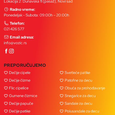
Lokacija 2: Dunavska 11 (pasaž), Novi sad
Radno vreme:
Ponedeljak - Subota: 09:00h – 20:00h
Telefon:
021 426 577
Email adresa:
info@vozic.rs
PREPORUČUJEMO
Dečije cipele
Svetleće patike
Dečije čizme
Patofne za decu
Flic cipelice
Obuća za prohodavanje
Gumene čizmice
Snegarice za decu
Dečije papuče
Sandale za decu
Dečije patike
Polusandale za decu