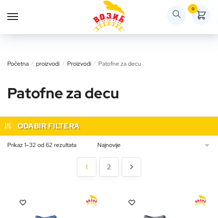
Skip
Skip
0
to
to
navigation
content
Početna
/
proizvodi
/
Proizvodi
/
Patofne za decu
Patofne za decu
ODABIR FILTERA
Sortirano
Prikaz 1–32 od 62 rezultata
po
najnovijem
1
2