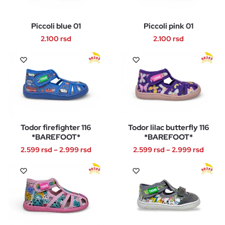
varijanti.
Opcije
Opcije
mogu
Piccoli blue 01
Piccoli pink 01
mogu
biti
biti
2.100
rsd
2.100
rsd
izabrane
izabrane
na
Ovaj
Ovaj
na
stranici
proizvod
proizvod
stranici
proizvoda.
ima
ima
proizvoda.
više
više
varijanti.
varijanti.
Opcije
Opcije
Todor firefighter 116
Todor lilac butterfly 116
mogu
mogu
*BAREFOOT*
*BAREFOOT*
biti
biti
Raspon
Raspo
2.599
rsd
–
2.999
rsd
2.599
rsd
–
2.999
rsd
izabrane
izabrane
cena:
cena:
na
na
Ovaj
Ovaj
od
od
stranici
stranici
proizvod
proizvod
2.599 rsd
2.599 
proizvoda.
proizvoda.
ima
ima
do
do
više
više
2.999 rsd
2.999
varijanti.
varijanti.