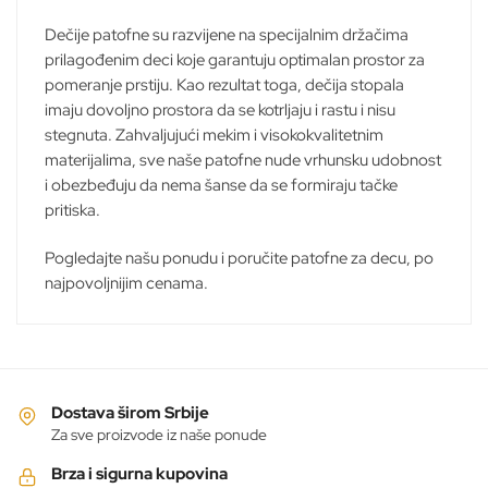
na
stranici
Dečije patofne su razvijene na specijalnim držačima
stranici
proizvoda.
prilagođenim deci koje garantuju optimalan prostor za
proizvoda.
pomeranje prstiju. Kao rezultat toga, dečija stopala
imaju dovoljno prostora da se kotrljaju i rastu i nisu
stegnuta. Zahvaljujući mekim i visokokvalitetnim
materijalima, sve naše patofne nude vrhunsku udobnost
i obezbeđuju da nema šanse da se formiraju tačke
pritiska.
Pogledajte našu ponudu i poručite patofne za decu, po
najpovoljnijim cenama.
Dostava širom Srbije
Za sve proizvode iz naše ponude
Brza i sigurna kupovina