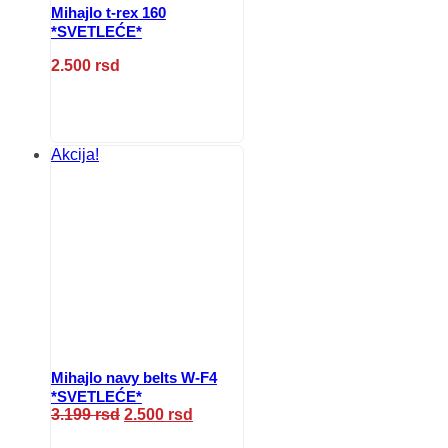
Mihajlo t-rex 160
*SVETLEĆE*
2.500
rsd
Ovaj
proizvod
ima
više
Akcija!
varijanti.
Opcije
mogu
biti
izabrane
na
stranici
proizvoda.
Mihajlo navy belts W-F4
*SVETLEĆE*
Originalna
Trenutna
3.199
rsd
2.500
rsd
cena
cena
Ovaj