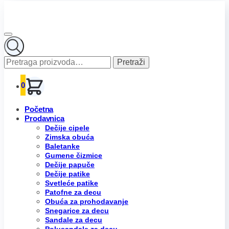
Pretraga
Pretraži
za:
0
Početna
Prodavnica
Dečije cipele
Zimska obuća
Baletanke
Gumene čizmice
Dečije papuče
Dečije patike
Svetleće patike
Patofne za decu
Obuća za prohodavanje
Snegarice za decu
Sandale za decu