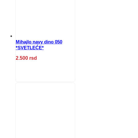
biti
izabrane
na
stranici
proizvoda.
Mihajlo navy dino 050
*SVETLEĆE*
2.500
rsd
Ovaj
proizvod
ima
više
varijanti.
Opcije
mogu
biti
izabrane
na
stranici
proizvoda.