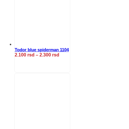
Todor blue spiderman 1104
Raspon
2.100
rsd
–
2.300
rsd
cena:
Ovaj
od
proizvod
2.100 rsd
ima
do
više
2.300 rsd
varijanti.
Opcije
mogu
biti
izabrane
na
stranici
proizvoda.