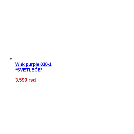
više
varijanti.
Opcije
mogu
biti
izabrane
na
stranici
proizvoda.
Wnk purple 038-1
*SVETLEĆE*
3.599
rsd
Ovaj
proizvod
ima
više
varijanti.
Opcije
mogu
biti
izabrane