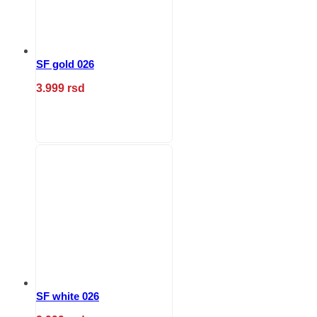
stranici
proizvoda.
SF gold 026
3.999
rsd
Ovaj
proizvod
ima
više
varijanti.
Opcije
mogu
biti
izabrane
na
stranici
proizvoda.
SF white 026