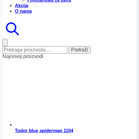
Polusandale za decu
Akcija
O nama
Pretraga
Pretraži
za:
Najnoviji proizvodi
Todor blue spiderman 1104
Raspon
Ovaj