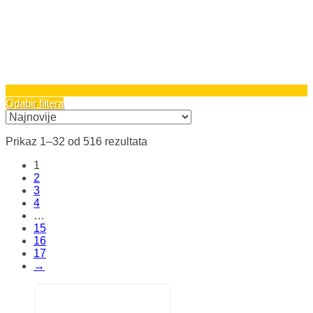
Odabir filtera
Sortirano
Prikaz 1–32 od 516 rezultata
po
1
najnovijem
2
3
4
…
15
16
17
→