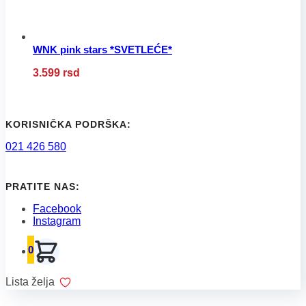
proizvoda.
WNK pink stars *SVETLEĆE*
Ovaj
3.599
rsd
proizvod
ima
više
varijanti.
Opcije
KORISNIČKA PODRŠKA:
mogu
021 426 580
biti
izabrane
na
stranici
PRATITE NAS:
proizvoda.
Facebook
Instagram
0