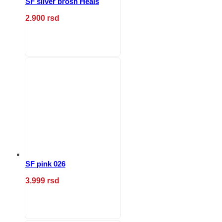
SF silver brosh Heals
2.900
rsd
Ovaj
proizvod
ima
više
varijanti.
Opcije
mogu
biti
izabrane
na
stranici
proizvoda.
SF pink 026
3.999
rsd
Ovaj
proizvod
ima