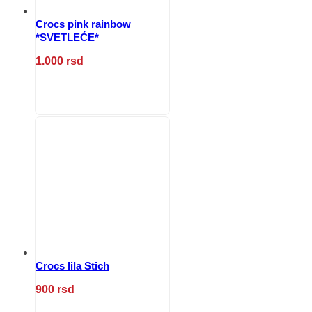
Crocs pink rainbow
*SVETLEĆE*
1.000
rsd
Ovaj
proizvod
ima
više
varijanti.
Opcije
mogu
biti
izabrane
na
stranici
proizvoda.
Crocs lila Stich
900
rsd