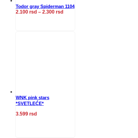
Todor gray Spiderman 1104
Raspon
2.100
rsd
–
2.300
rsd
cena:
Ovaj
od
proizvod
2.100 rsd
ima
do
više
2.300 rsd
varijanti.
Opcije
mogu
biti
izabrane
na
stranici
proizvoda.
WNK pink stars
*SVETLEĆE*
3.599
rsd
Ovaj
proizvod
ima