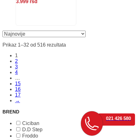
3.999
rsd
Ovaj
proizvod
ima
više
varijanti.
Opcije
Sortirano
Prikaz 1–32 od 516 rezultata
mogu
po
biti
1
najnovijem
izabrane
2
na
3
stranici
4
proizvoda.
…
15
16
17
→
BREND
021 426 580
Ciciban
D.D Step
Froddo