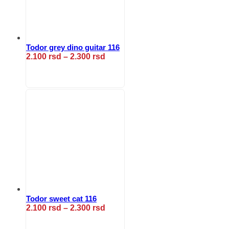
stranici
proizvoda.
Todor grey dino guitar 116
Raspon
2.100
rsd
–
2.300
rsd
cena:
Ovaj
od
proizvod
2.100 rsd
ima
do
više
2.300 rsd
varijanti.
Opcije
mogu
biti
izabrane
na
stranici
proizvoda.
Todor sweet cat 116
Raspon
2.100
rsd
–
2.300
rsd
cena:
Ovaj
od
proizvod