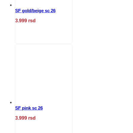
SF gold/beige sc 26
3.999
rsd
Ovaj
proizvod
ima
više
varijanti.
Opcije
mogu
biti
izabrane
na
stranici
proizvoda.
SF pink sc 26
3.999
rsd
Ovaj