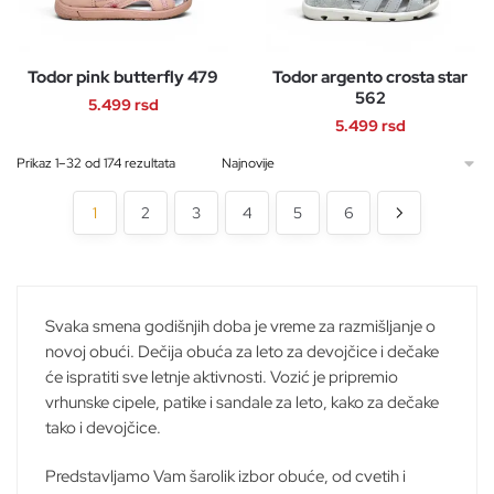
varijanti.
varijanti.
Opcije
Opcije
mogu
Todor pink butterfly 479
Todor argento crosta star
mogu
biti
562
biti
5.499
rsd
izabrane
5.499
rsd
izabrane
na
Ovaj
na
Ovaj
stranici
Sortirano
Prikaz 1–32 od 174 rezultata
proizvod
stranici
po
proizvod
proizvoda.
ima
najnovijem
proizvoda.
1
2
3
4
5
6
ima
više
više
varijanti.
varijanti.
Opcije
Opcije
mogu
mogu
Svaka smena godišnjih doba je vreme za razmišljanje o
biti
biti
novoj obući. Dečija obuća za leto za devojčice i dečake
izabrane
izabrane
će ispratiti sve letnje aktivnosti. Vozić je pripremio
na
na
vrhunske cipele, patike i sandale za leto, kako za dečake
stranici
stranici
tako i devojčice.
proizvoda.
proizvoda.
Predstavljamo Vam šarolik izbor obuće, od cvetih i