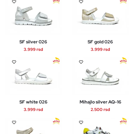
na
na
proizvod
proizvod
stranici
stranici
ima
ima
proizvoda.
proizvoda.
više
više
varijanti.
varijanti.
Opcije
Opcije
SF silver 026
SF gold 026
mogu
mogu
biti
biti
3.999
rsd
3.999
rsd
izabrane
izabrane
Ovaj
Ovaj
na
na
proizvod
proizvod
stranici
stranici
ima
ima
proizvoda.
proizvoda.
više
više
varijanti.
varijanti.
Opcije
Opcije
SF white 026
Mihajlo silver AQ-16
mogu
mogu
biti
biti
3.999
rsd
2.500
rsd
izabrane
izabrane
Ovaj
Ovaj
na
na
proizvod
proizvod
stranici
stranici