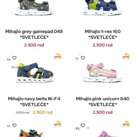
Mihajlo grey gamepad 048
Mihajlo t-rex 160
*SVETLEĆE*
*SVETLEĆE*
2.500
rsd
2.500
rsd
Ovaj
Ovaj
proizvod
proizvod
Akcija!
ima
ima
više
više
varijanti.
varijanti.
Opcije
Opcije
Mihajlo navy belts W-F4
Mihajlo pink unicorn 840
mogu
mogu
*SVETLEĆE*
*SVETLEĆE*
biti
biti
Originalna
Trenutna
2.500
rsd
2.500
rsd
3.199
rsd
izabrane
izabrane
cena
cena
na
na
Ovaj
Ovaj
je
je:
stranici
stranici
proizvod
proizvod
bila:
2.500 rsd.
proizvoda.
proizvoda.