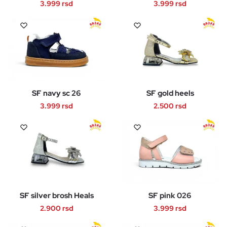
biti
biti
3.999
rsd
3.999
rsd
izabrane
izabrane
Ovaj
Ovaj
na
na
proizvod
proizvod
stranici
stranici
ima
ima
proizvoda.
proizvoda.
više
više
varijanti.
varijanti.
Opcije
Opcije
SF navy sc 26
SF gold heels
mogu
mogu
biti
biti
3.999
rsd
2.500
rsd
izabrane
izabrane
Ovaj
Ovaj
na
na
proizvod
proizvod
stranici
stranici
ima
ima
proizvoda.
proizvoda.
više
više
varijanti.
varijanti.
Opcije
Opcije
SF silver brosh Heals
SF pink 026
mogu
mogu
biti
biti
2.900
rsd
3.999
rsd
izabrane
izabrane
Ovaj
Ovaj