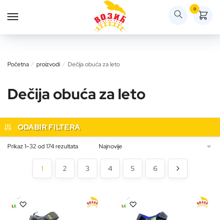
Skip
Skip
0
to
to
navigation
content
Početna
/
proizvodi
/
Dečija obuća za leto
Dečija obuća za leto
ODABIR FILTERA
Sortirano
Prikaz 1–32 od 174 rezultata
po
najnovijem
1
2
3
4
5
6