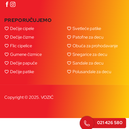
PREPORUČUJEMO
Dečije cipele
Svetleće patike
Dečije čizme
Patofne za decu
Flic cipelice
Obuća za prohodavanje
Gumene čizmice
Snegarice za decu
Dečije papuče
Sandale za decu
Dečije patike
Polusandale za decu
Copyright © 2025. VOZIĆ
021 426 580