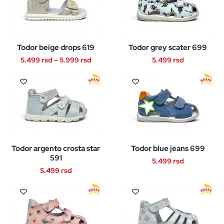
ima
ima
proizvoda.
proizvoda.
više
više
varijanti.
varijanti.
Opcije
Opcije
Todor beige drops 619
Todor grey scater 699
mogu
mogu
Raspon
biti
biti
5.499
rsd
–
5.999
rsd
5.499
rsd
cena:
izabrane
izabrane
Ovaj
Ovaj
od
na
na
proizvod
proizvod
5.499 rsd
stranici
stranici
ima
ima
do
proizvoda.
proizvoda.
više
više
5.999 rsd
varijanti.
varijanti.
Opcije
Opcije
Todor argento crosta star
Todor blue jeans 699
mogu
mogu
591
biti
biti
5.499
rsd
5.499
rsd
izabrane
izabrane
Ovaj
na
na
Ovaj
proizvod
stranici
stranici
proizvod
ima
proizvoda.
proizvoda.
ima
više
više