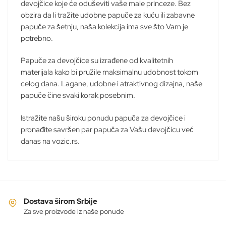
devojčice koje će oduševiti vaše male princeze. Bez
izabrane
obzira da li tražite udobne papuče za kuću ili zabavne
na
papuče za šetnju, naša kolekcija ima sve što Vam je
stranici
potrebno.
proizvoda.
Papuče za devojčice su izrađene od kvalitetnih
materijala kako bi pružile maksimalnu udobnost tokom
celog dana. Lagane, udobne i atraktivnog dizajna, naše
papuče čine svaki korak posebnim.
Istražite našu široku ponudu papuča za devojčice i
pronađite savršen par papuča za Vašu devojčicu već
danas na vozic.rs.
Dostava širom Srbije
Za sve proizvode iz naše ponude