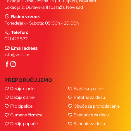
Lokacija 1: Zmaj Jovina 26 (TC Lupus), Novi sad
Lokacija 2: Dunavska 11 (pasaž), Novi sad
Radno vreme:
Ponedeljak - Subota: 09:00h – 20:00h
Telefon:
021 426 577
Email adresa:
info@vozic.rs
PREPORUČUJEMO
Dečije cipele
Svetleće patike
Dečije čizme
Patofne za decu
Flic cipelice
Obuća za prohodavanje
Gumene čizmice
Snegarice za decu
Dečije papuče
Sandale za decu