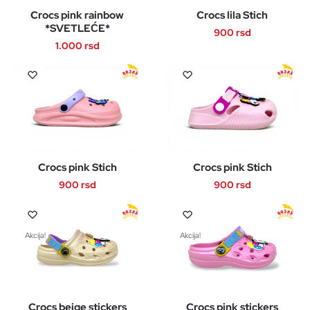
Crocs pink rainbow
Crocs lila Stich
*SVETLEĆE*
900
rsd
1.000
rsd
Ovaj
Ovaj
proizvod
proizvod
ima
ima
više
više
varijanti.
varijanti.
Opcije
Opcije
mogu
Crocs pink Stich
Crocs pink Stich
mogu
biti
biti
900
rsd
900
rsd
izabrane
izabrane
na
Ovaj
Ovaj
na
stranici
proizvod
proizvod
stranici
Akcija!
Akcija!
proizvoda.
ima
ima
proizvoda.
više
više
varijanti.
varijanti.
Opcije
Opcije
Crocs beige stickers
Crocs pink stickers
mogu
mogu