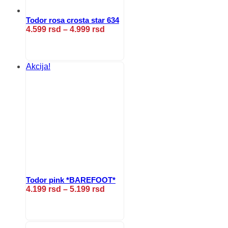
Todor rosa crosta star 634
Raspon
4.599
rsd
–
4.999
rsd
cena:
Ovaj
od
proizvod
4.599 rsd
ima
do
više
Akcija!
4.999 rsd
varijanti.
Opcije
mogu
biti
izabrane
na
stranici
proizvoda.
Todor pink *BAREFOOT*
Raspon
4.199
rsd
–
5.199
rsd
cena:
Ovaj
od
proizvod
4.199 rsd
ima
do
više