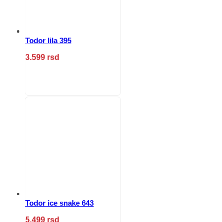
stranici
proizvoda.
Todor lila 395
3.599
rsd
Ovaj
proizvod
ima
više
varijanti.
Opcije
mogu
biti
izabrane
na
stranici
proizvoda.
Todor ice snake 643
5.499
rsd