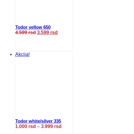
proizvoda.
Todor yellow 650
Originalna
Trenutna
4.599
rsd
3.599
rsd
cena
cena
Ovaj
je
je:
proizvod
bila:
3.599 rsd.
ima
4.599 rsd.
više
Akcija!
varijanti.
Opcije
mogu
biti
izabrane
na
stranici
proizvoda.
Todor white/silver 335
Raspon
1.000
rsd
–
3.999
rsd
cena:
Ovaj