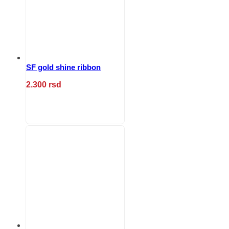
izabrane
na
stranici
proizvoda.
SF gold shine ribbon
2.300
rsd
Ovaj
proizvod
ima
više
varijanti.
Opcije
mogu
biti
izabrane
na
stranici
proizvoda.