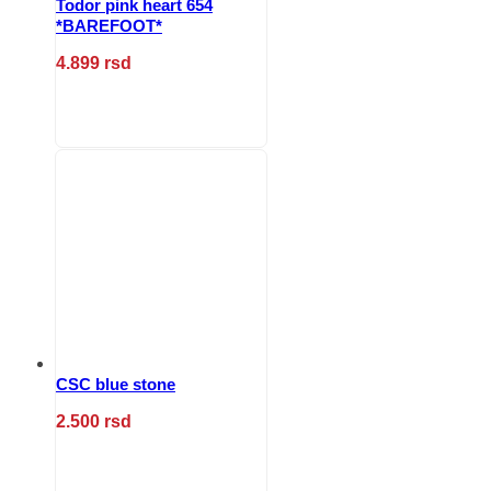
Todor pink heart 654
*BAREFOOT*
4.899
rsd
Ovaj
proizvod
ima
više
varijanti.
Opcije
mogu
biti
izabrane
na
stranici
proizvoda.
CSC blue stone
2.500
rsd
Ovaj
proizvod