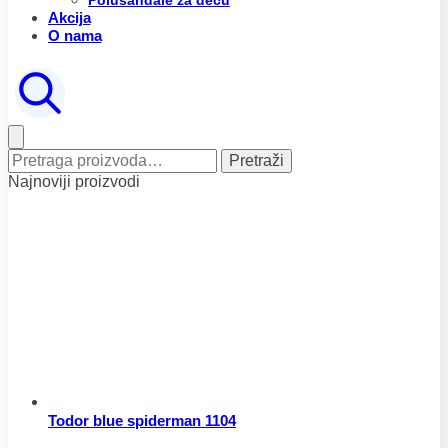
Polusandale za decu
Akcija
O nama
Pretraga
Pretraži
za:
Najnoviji proizvodi
Todor blue spiderman 1104
Raspon
Ovaj