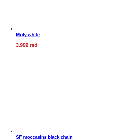
na
stranici
proizvoda.
Moly white
3.999
rsd
Ovaj
proizvod
ima
više
varijanti.
Opcije
mogu
biti
izabrane
na
stranici
proizvoda.
SF moccasins black chain