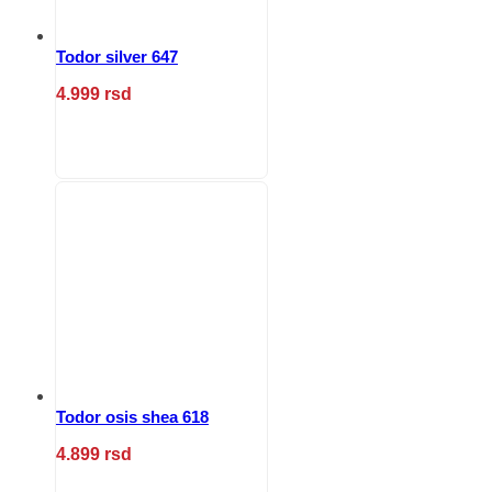
Todor silver 647
4.999
rsd
Ovaj
proizvod
ima
više
varijanti.
Opcije
mogu
biti
izabrane
na
stranici
proizvoda.
Todor osis shea 618
4.899
rsd
Ovaj