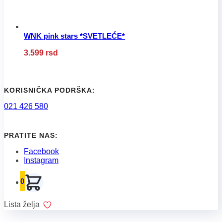
proizvoda.
WNK pink stars *SVETLEĆE*
Ovaj
3.599
rsd
proizvod
ima
više
varijanti.
Opcije
KORISNIČKA PODRŠKA:
mogu
021 426 580
biti
izabrane
na
stranici
PRATITE NAS:
proizvoda.
Facebook
Instagram
0