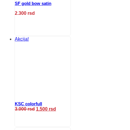
SF gold bow satin
2.300
rsd
Ovaj
proizvod
ima
više
Akcija!
varijanti.
Opcije
mogu
biti
izabrane
na
stranici
proizvoda.
KSC colorfull
Originalna
Trenutna
3.000
rsd
1.500
rsd
cena
cena
Ovaj
je
je:
proizvod
bila:
1.500 rsd.
ima
3.000 rsd.
više