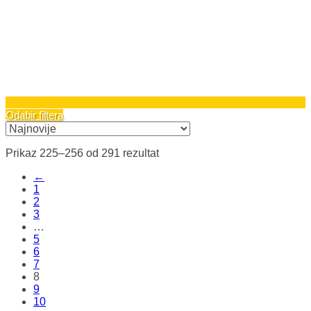
Odabir filtera
Sortirano
Prikaz 225–256 od 291 rezultat
po
←
najnovijem
1
2
3
…
5
6
7
8
9
10