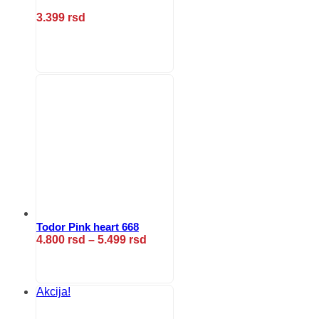
3.399
rsd
Ovaj
proizvod
ima
više
varijanti.
Opcije
mogu
biti
izabrane
na
stranici
proizvoda.
Todor Pink heart 668
Raspon
4.800
rsd
–
5.499
rsd
cena:
Ovaj
od
proizvod
4.800 rsd
ima
do
više
Akcija!
5.499 rsd
varijanti.
Opcije