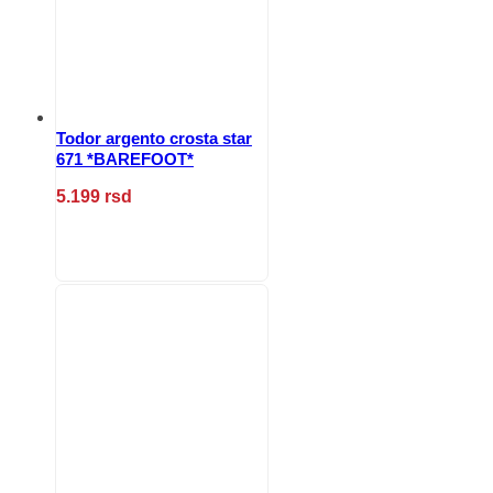
izabrane
na
stranici
proizvoda.
Todor argento crosta star
671 *BAREFOOT*
5.199
rsd
Ovaj
proizvod
ima
više
varijanti.
Opcije
mogu
biti
izabrane
na
stranici
proizvoda.