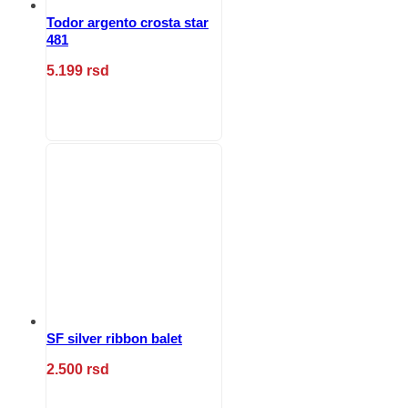
Todor argento crosta star
481
5.199
rsd
Ovaj
proizvod
ima
više
varijanti.
Opcije
mogu
biti
izabrane
na
stranici
proizvoda.
SF silver ribbon balet
2.500
rsd
Ovaj