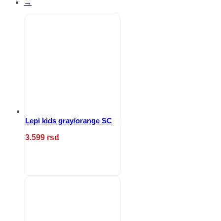
→
Lepi kids gray/orange SC
3.599
rsd
Ovaj
proizvod
ima
više
varijanti.
Opcije
mogu
biti