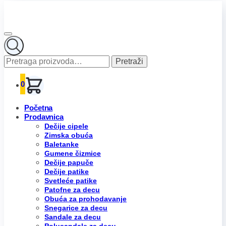
Pretraga
Pretraži
za:
0
Početna
Prodavnica
Dečije cipele
Zimska obuća
Baletanke
Gumene čizmice
Dečije papuče
Dečije patike
Svetleće patike
Patofne za decu
Obuća za prohodavanje
Snegarice za decu
Sandale za decu