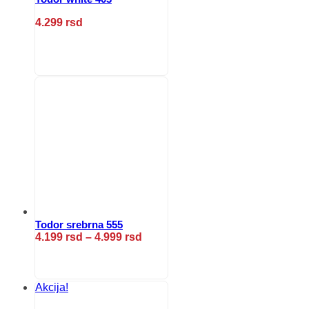
4.299
rsd
Ovaj
proizvod
ima
više
varijanti.
Opcije
mogu
biti
izabrane
na
stranici
proizvoda.
Todor srebrna 555
Raspon
4.199
rsd
–
4.999
rsd
cena:
Ovaj
od
proizvod
4.199 rsd
ima
do
više
Akcija!
4.999 rsd
varijanti.