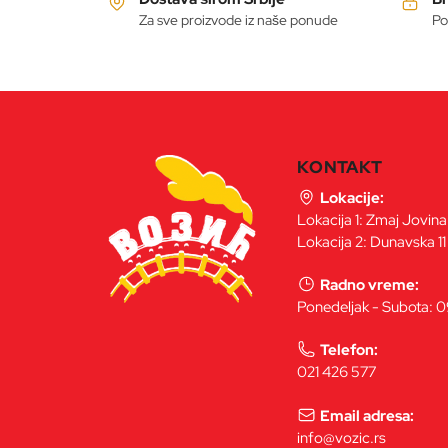
izabrane
Za sve proizvode iz naše ponude
Po
na
stranici
proizvoda.
KONTAKT
Lokacije:
Lokacija 1: Zmaj Jovin
Lokacija 2: Dunavska 11
Radno vreme:
Ponedeljak - Subota: 
Telefon:
021 426 577
Email adresa:
info@vozic.rs