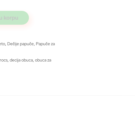
u korpu
eto
,
Dečije papuče
,
Papuče za
rocs
,
decija obuca
,
obuca za