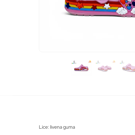
Pošalj
Lice: livena guma