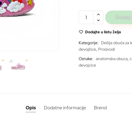
Crocs
Dodaj 
pink
rainbow
Dodajte u listu želja
*SVETLEĆE*
Kategorije:
Dečija obuća za l
količina
devojčice
,
Proizvodi
Oznake:
anatomska obuca
,
c
ite
devojcice
Opis
Dodatne informacije