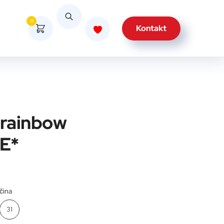
0
Kontakt
 rainbow
E*
ičina
31