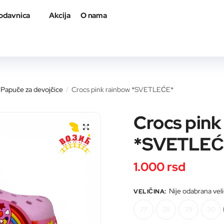
odavnica
Akcija
O nama
a proizvod
Papuče za devojčice
Crocs pink rainbow *SVETLEĆE*
/
Crocs pink
🔍
*SVETLEĆ
il adresa
*
1.000
rsd
Nije odabrana vel
VELIČINA
:
27
28
29
30
roizvod
*