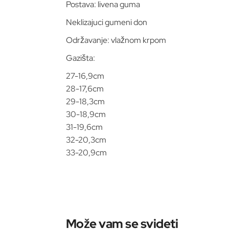
Postava: livena guma
Neklizajuci gumeni don
Održavanje: vlažnom krpom
Gazišta:
27-16,9cm
28-17,6cm
29-18,3cm
30-18,9cm
31-19,6cm
32-20,3cm
33-20,9cm