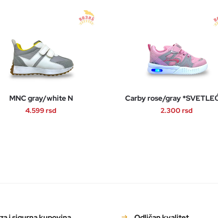
MNC gray/white N
Carby rose/gray *SVETLE
4.599
rsd
2.300
rsd
Ovaj
Ovaj
proizvod
proizvod
ima
ima
više
više
varijanti.
varijanti.
Opcije
Opcije
mogu
mogu
biti
biti
za i sigurna kupovina
Odličan kvalitet