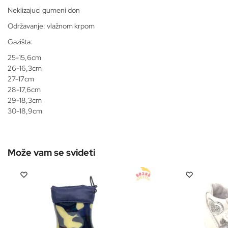
Neklizajuci gumeni don
Održavanje: vlažnom krpom
Gazišta:
25-15,6cm
26-16,3cm
27-17cm
28-17,6cm
29-18,3cm
30-18,9cm