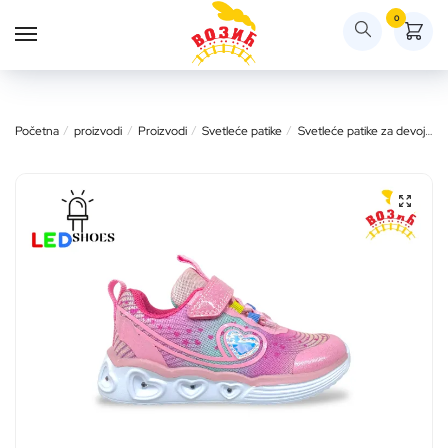
Skip
Skip
0
to
to
Upit za proizvod
navigation
content
Početna
/
proizvodi
/
Proizvodi
/
Svetleće patike
/
Svetleće patike za devojčice
Vaše ime
Vaša e-mail adresa
*
Upit za proizvod
*