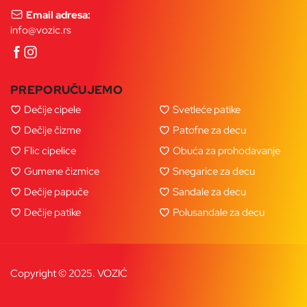
Email adresa:
info@vozic.rs
PREPORUČUJEMO
Dečije cipele
Svetleće patike
Dečije čizme
Patofne za decu
Flic cipelice
Obuća za prohodavanje
Gumene čizmice
Snegarice za decu
Dečije papuče
Sandale za decu
Dečije patike
Polusandale za decu
Copyright © 2025. VOZIĆ