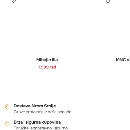
Mihajlo lila
MNC v
1.999
rsd
Ovaj
proizvod
ima
više
varijanti.
Dostava širom Srbije
Opcije
Za sve proizvode iz naše ponude
mogu
Brza i sigurna kupovina
biti
Poručite jednostavno i sigurno