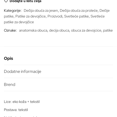
Dodajte u listu želja
AQ-
29
Kategorije:
Dečija obuća za jesen
,
Dečija obuća za proleće
,
Dečije
količina
patike
,
Patike za devojčice
,
Proizvodi
,
Svetleće patike
,
Svetleće
patike za devojčice
Oznake:
anatomska obuca
,
decija obuca
,
obuca za devojcice
,
patike
Opis
Dodatne informacije
Lice: eko koža + tekstil
Postava: tekstil