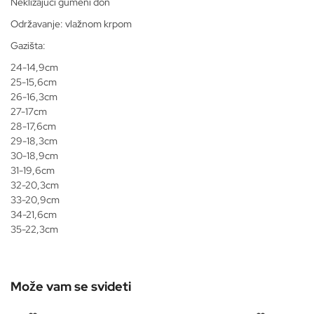
Neklizajuci gumeni don
Održavanje: vlažnom krpom
Gazišta:
24-14,9cm
25-15,6cm
26-16,3cm
27-17cm
28-17,6cm
29-18,3cm
30-18,9cm
31-19,6cm
32-20,3cm
33-20,9cm
34-21,6cm
35-22,3cm