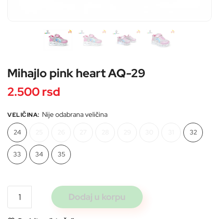
Pošaljite
Mihajlo pink heart AQ-29
2.500
rsd
Nije odabrana veličina
VELIČINA
:
24
25
26
27
28
29
30
31
32
33
34
35
Mihajlo
Dodaj u korpu
pink
heart