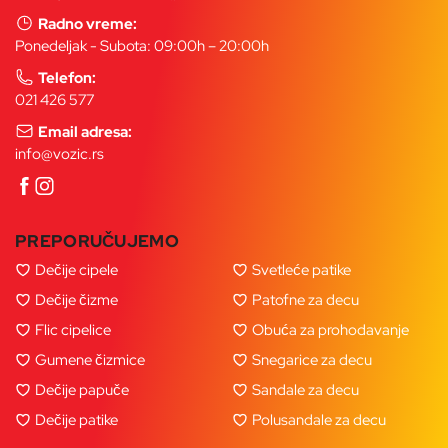
Radno vreme:
Ponedeljak - Subota: 09:00h – 20:00h
Telefon:
021 426 577
Email adresa:
info@vozic.rs
PREPORUČUJEMO
Dečije cipele
Svetleće patike
Dečije čizme
Patofne za decu
Flic cipelice
Obuća za prohodavanje
Gumene čizmice
Snegarice za decu
Dečije papuče
Sandale za decu
Dečije patike
Polusandale za decu