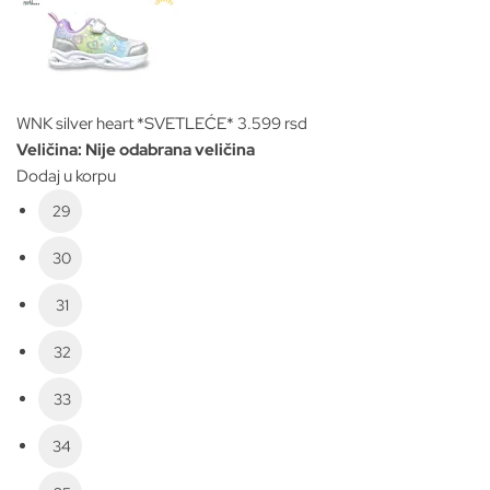
*SVETLEĆE*
količina
WNK silver heart *SVETLEĆE*
3.599
rsd
Veličina
:
Nije odabrana veličina
Dodaj u korpu
29
30
31
32
33
34