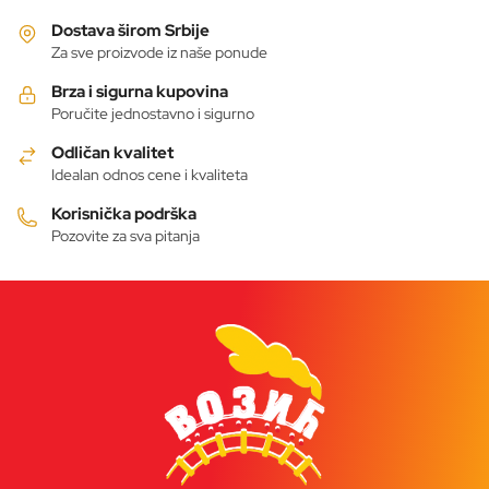
više
varijanti.
Dostava širom Srbije
Opcije
Za sve proizvode iz naše ponude
mogu
Brza i sigurna kupovina
biti
Poručite jednostavno i sigurno
izabrane
Odličan kvalitet
na
Idealan odnos cene i kvaliteta
stranici
proizvoda.
Korisnička podrška
Pozovite za sva pitanja