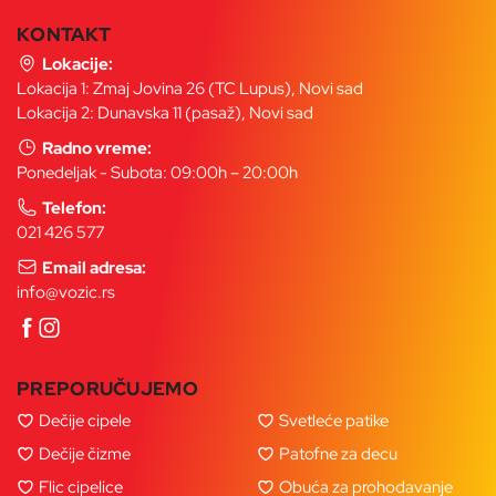
KONTAKT
Lokacije:
Lokacija 1: Zmaj Jovina 26 (TC Lupus), Novi sad
Lokacija 2: Dunavska 11 (pasaž), Novi sad
Radno vreme:
Ponedeljak - Subota: 09:00h – 20:00h
Telefon:
021 426 577
Email adresa:
info@vozic.rs
PREPORUČUJEMO
Dečije cipele
Svetleće patike
Dečije čizme
Patofne za decu
Flic cipelice
Obuća za prohodavanje