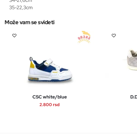
34-21,6cm
35-22,3cm
CSC white/blue
D.D
2.800
rsd
Ovaj
proizvod
ima