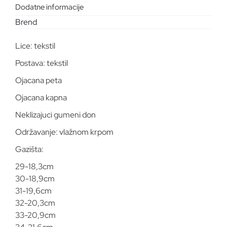
Dodatne informacije
Lice: tekstil
Postava: tekstil
Ojacana peta
Ojacana kapna
Neklizajuci gumeni don
Održavanje: vlažnom krpom
Gazišta:
29-18,3cm
30-18,9cm
31-19,6cm
32-20,3cm
33-20,9cm