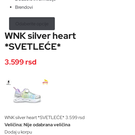
Brendovi
Odaberite opcije
WNK silver heart
*SVETLEĆE*
3.599
rsd
WNK silver heart *SVETLEĆE*
3.599
rsd
Veličina
:
Nije odabrana veličina
Dodaj u korpu