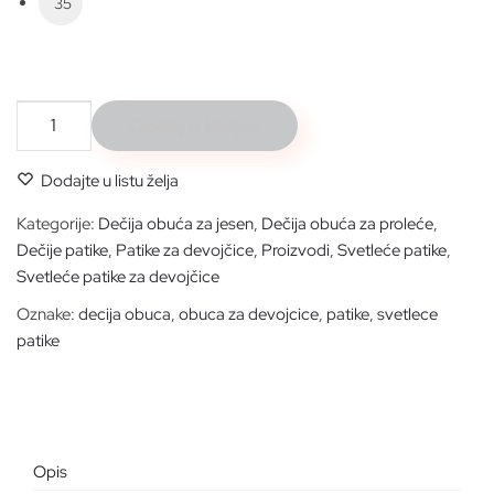
35
WNK
Dodaj u korpu
silver
heart
Dodajte u listu želja
*SVETLEĆE*
količina
Kategorije:
Dečija obuća za jesen
,
Dečija obuća za proleće
,
Dečije patike
,
Patike za devojčice
,
Proizvodi
,
Svetleće patike
,
Svetleće patike za devojčice
Oznake:
decija obuca
,
obuca za devojcice
,
patike
,
svetlece
patike
Opis