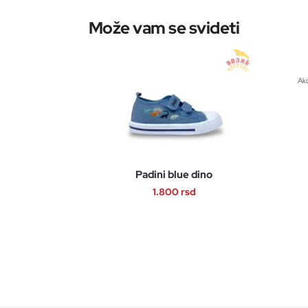
Akc
Padini blue dino
1.800
rsd
Ovaj
proizvod
ima
više
varijanti.
Opcije