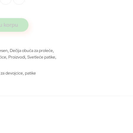
2.999 rsd.
sd.
u korpu
jesen
,
Dečija obuća za proleće
,
čice
,
Proizvodi
,
Svetleće patike
,
 za devojcice
,
patike