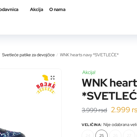
odavnica
Akcija
O nama
a proizvod
Svetleće patike za devojčice
WNK hearts navy *SVETLEĆE*
/
/
Akcija!
WNK heart
*SVETLEĆ
il adresa
*
Origina
2.999
r
3.999
rsd
cena
Nije odabrana vel
VELIČINA
:
je
roizvod
*
24
25
26
27