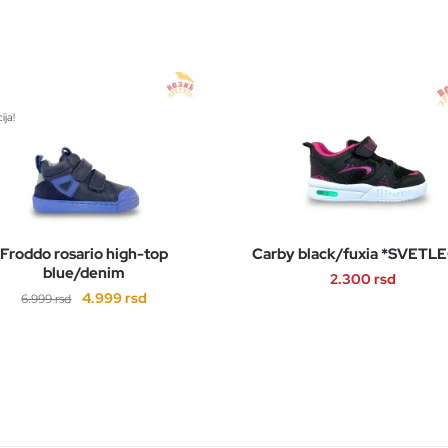
ija!
Froddo rosario high-top
Carby black/fuxia *SVETL
blue/denim
2.300
rsd
Originalna
Trenutna
4.999
rsd
6.999
rsd
Ovaj
cena
cena
Ovaj
proizvod
je
je:
proizvod
ima
bila:
4.999 rsd.
ima
6.999 rsd.
više
više
varijanti.
varijanti.
Opcije