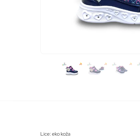
Pošalj
Lice: eko koža