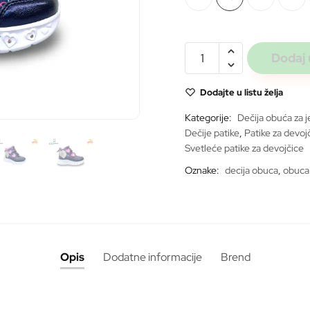
bila:
3.999 r
WNK
Dodaj 
hearts
navy
Dodajte u listu želja
*SVETLEĆE*
Kategorije:
Dečija obuća za 
količina
Dečije patike
,
Patike za devoj
ite
Svetleće patike za devojčice
Oznake:
decija obuca
,
obuca
Opis
Dodatne informacije