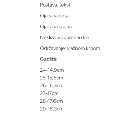
Postava: tekstil
Ojacana peta
Ojacana kapna
Neklizajuci gumeni don
Održavanje: vlažnom krpom
Gazišta:
24-14,9cm
25-15,6cm
26-16,3cm
27-17cm
28-17,6cm
29-18,3cm