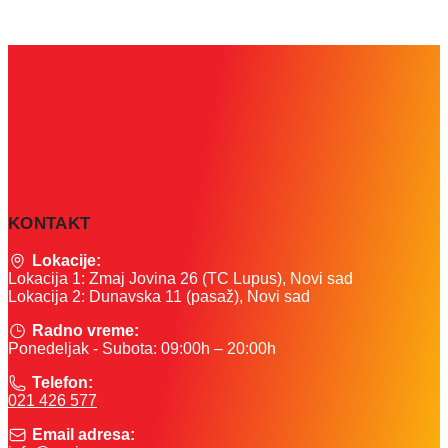
KONTAKT
Lokacije:
Lokacija 1: Zmaj Jovina 26 (TC Lupus), Novi sad
Lokacija 2: Dunavska 11 (pasaž), Novi sad
Radno vreme:
Ponedeljak - Subota: 09:00h – 20:00h
Telefon:
021 426 577
Email adresa: