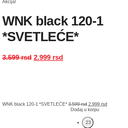
Akcija!
WNK black 120-1
*SVETLEĆE*
Originalna
Trenutna
3.599
rsd
2.999
rsd
cena
cena
je
je:
bila:
2.999 rsd.
3.599 rsd.
Originalna
Trenutna
WNK black 120-1 *SVETLEĆE*
3.599
rsd
2.999
rsd
cena
cena
Dodaj u korpu
je
je:
bila:
2.999 rsd.
23
3.599 rsd.