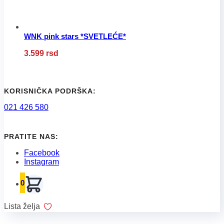
proizvoda.
WNK pink stars *SVETLEĆE*
Ovaj
3.599
rsd
proizvod
ima
više
varijanti.
Opcije
KORISNIČKA PODRŠKA:
mogu
021 426 580
biti
izabrane
na
stranici
PRATITE NAS:
proizvoda.
Facebook
Instagram
0