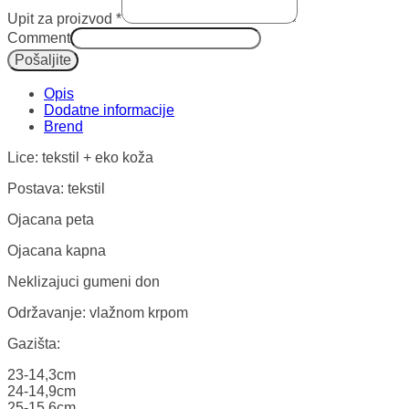
Upit za proizvod
*
Comment
Pošaljite
Opis
Dodatne informacije
Lice: tekstil + eko koža
Postava: tekstil
Ojacana peta
Ojacana kapna
Neklizajuci gumeni don
Održavanje: vlažnom krpom
Gazišta:
23-14,3cm
24-14,9cm
25-15,6cm