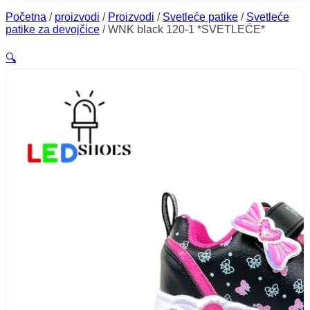
Početna
/
proizvodi
/
Proizvodi
/
Svetleće patike
/
Svetleće
patike za devojčice
/
WNK black 120-1 *SVETLEĆE*
🔍