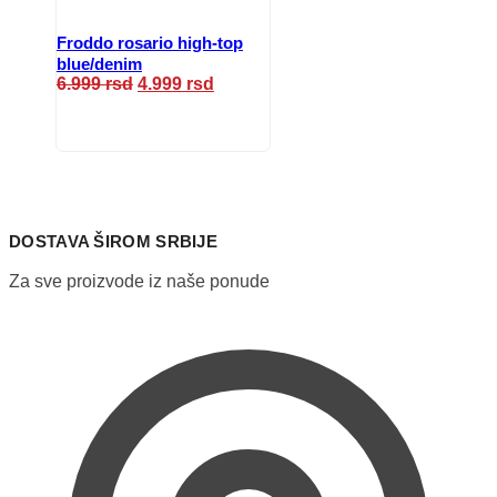
Froddo rosario high-top
blue/denim
Originalna
Trenutna
6.999
rsd
4.999
rsd
cena
cena
Ovaj
je
je:
proizvod
bila:
4.999 rsd.
ima
6.999 rsd.
više
varijanti.
Opcije
mogu
DOSTAVA ŠIROM SRBIJE
biti
izabrane
Za sve proizvode iz naše ponude
na
stranici
proizvoda.