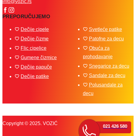
info@vozic.rs
PREPORUČUJEMO
Dečije cipele
Svetleće patike
Dečije čizme
Patofne za decu
Flic cipelice
Obuća za
prohodavanje
Gumene čizmice
Snegarice za decu
Dečije papuče
Sandale za decu
Dečije patike
Polusandale za
decu
Copyright © 2025. VOZIĆ
021 426 580