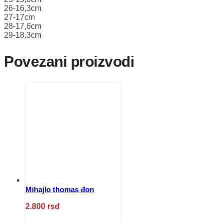
26-16,3cm
27-17cm
28-17,6cm
29-18,3cm
Povezani proizvodi
Mihajlo thomas đon
2.800
rsd
Ovaj