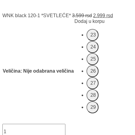
Originalna
Trenutna
WNK black 120-1 *SVETLEĆE*
3.599
rsd
2.999
rsd
cena
cena
Dodaj u korpu
je
je:
bila:
2.999 rsd.
23
3.599 rsd.
24
25
Veličina
:
Nije odabrana veličina
26
27
28
29
WNK
black