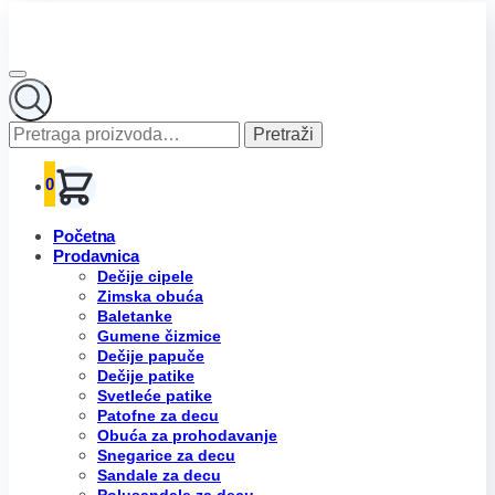
Pretraga
Pretraži
za:
0
Početna
Prodavnica
Dečije cipele
Zimska obuća
Baletanke
Gumene čizmice
Dečije papuče
Dečije patike
Svetleće patike
Patofne za decu
Obuća za prohodavanje
Snegarice za decu
Sandale za decu