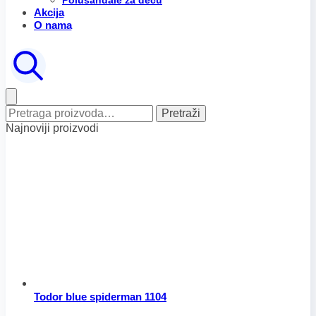
Polusandale za decu
Akcija
O nama
Pretraga
Pretraži
za:
Najnoviji proizvodi
Todor blue spiderman 1104
Raspon
Ovaj