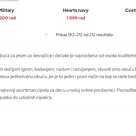
Opcije
Opcije
ilitary
Hearts navy
Cvet
mogu
mogu
.200
rsd
1.999
rsd
biti
biti
izabrane
izabrane
Ovaj
Ovaj
na
na
Sortirano
Prikaz 193–212 od 212 rezultata
proizvod
proizvod
stranici
po
stranici
ima
ima
najnovijem
proizvoda.
proizvoda.
više
više
buća za jesen za devojčice i dečake je napravljena od visoko kvalitetn
varijanti.
varijanti.
Opcije
Opcije
ani dečijom igrom, kretanjem, rastom i razvijanjem, stvorili smo obu
mogu
mogu
teva jedinstvenu obuću, jer je to jedini i pravi način na koji se dete be
biti
biti
izabrane
izabrane
 najnoviji asortiman cipela za decu u našoj online prodavnici. Pronađite
na
na
 patika do udobnih cipelica.
stranici
stranici
proizvoda.
proizvoda.