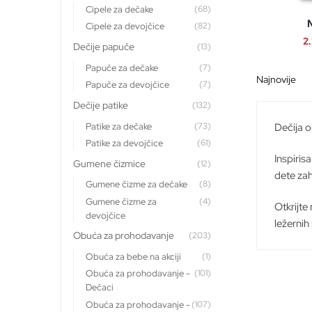
Cipele za dečake
(68)
M
Cipele za devojčice
(82)
2
Dečije papuče
(13)
Papuče za dečake
(7)
Papuče za devojčice
(7)
Dečije patike
(132)
Patike za dečake
(73)
Dečija o
Patike za devojčice
(61)
Inspiris
Gumene čizmice
(12)
dete zah
Gumene čizme za dečake
(8)
Gumene čizme za
(4)
Otkrijte
devojčice
ležernih
Obuća za prohodavanje
(203)
Obuća za bebe na akciji
(1)
Obuća za prohodavanje -
(101)
Dečaci
Obuća za prohodavanje -
(107)