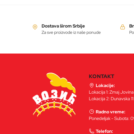
Dostava širom Srbije
Br
Za sve proizvode iz naše ponude
Po
KONTAKT
Lokacije:
Lokacija 1: Zmaj Jovin
Lokacija 2: Dunavska 11
Radno vreme:
Ponedeljak - Subota: 
Telefon: