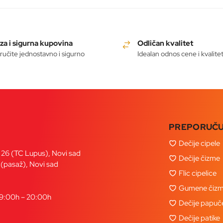
za i sigurna kupovina
Odličan kvalitet
ručite jednostavno i sigurno
Idealan odnos cene i kvalite
PREPORUČ
Dečije cipele
a 26 (TC Lupus), Novi sad
Dečije čizme
 (pasaž), Novi sad
Flic cipelice
Gumene čizm
09:00h – 20:00h
Dečije papuč
Dečije patike