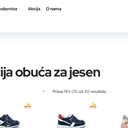
odavnica
Akcija
O nama
ija obuća za jesen
Sortirano
Prikaz 193–212 od 212 rezultata
po
najnovijem