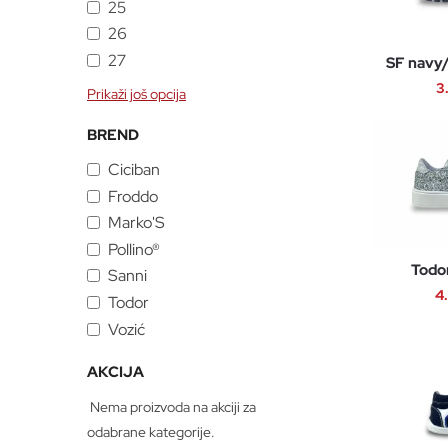
25
26
27
SF navy/
3
Prikaži još opcija
BREND
Ciciban
Froddo
Marko'S
Pollino®
Todor
Sanni
4
Todor
Vozić
AKCIJA