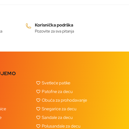
Korisnička podrška
ta
Pozovite za sva pitanja
UJEMO
Svetleće patike
Patofne za decu
Obuća za prohodavanje
ice
Snegarice za decu
e
Sandale za decu
Polusandale za decu