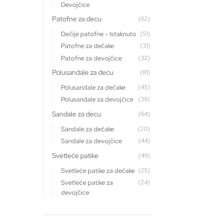
Devojčice
Patofne za decu
(62)
Dečije patofne - Istaknuto
(51)
Patofne za dečake
(31)
Patofne za devojčice
(32)
Polusandale za decu
(81)
Polusandale za dečake
(45)
Polusandale za devojčice
(38)
Sandale za decu
(64)
Sandale za dečake
(20)
Sandale za devojčice
(44)
Svetleće patike
(49)
Svetleće patike za dečake
(25)
Svetleće patike za
(24)
devojčice