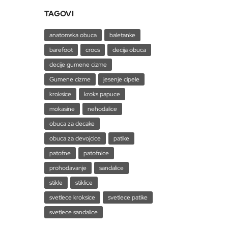
TAGOVI
anatomska obuca
baletanke
barefoot
crocs
decija obuca
decije gumene cizme
Gumene cizme
jesenje cipele
kroksice
kroks papuce
mokasine
nehodalice
obuca za decake
obuca za devojcice
patike
patofne
patofnice
prohodavanje
sandalice
stikle
stiklice
svetlece kroksice
svetlece patike
svetlece sandalice