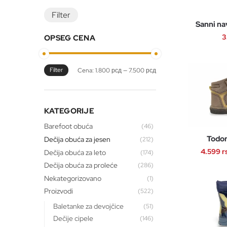
Filter
Sanni na
3
OPSEG CENA
Filter
Minimalna
Maksimalna
Cena:
1.800 рсд
—
7.500 рсд
cena
cena
KATEGORIJE
Barefoot obuća
(46)
Todor
Dečija obuća za jesen
(212)
4.599
r
Dečija obuća za leto
(174)
Dečija obuća za proleće
(286)
Nekategorizovano
(1)
Proizvodi
(522)
Baletanke za devojčice
(51)
Dečije cipele
(146)