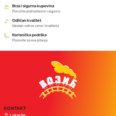
mogu
Brza i sigurna kupovina
biti
Poručite jednostavno i sigurno
izabrane
Odličan kvalitet
na
Idealan odnos cene i kvaliteta
stranici
proizvoda.
Korisnička podrška
Pozovite za sva pitanja
KONTAKT
Lokacije: