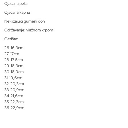
Ojacana peta
Ojacana kapna
Neklizajuci gumeni don
Održavanje: vlažnom krpom
Gazišta:
26-16,3cm
27-17cm
28-17,6cm
29-18,3cm
30-18,9cm
31-19,6cm
32-20,3cm
33-20,9cm
34-21,6cm
35-22,3cm
36-22,9cm