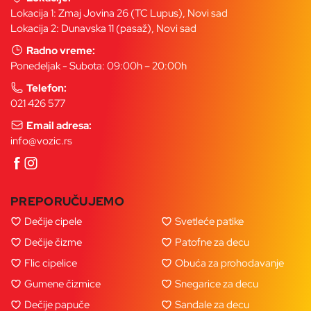
Lokacija 1: Zmaj Jovina 26 (TC Lupus), Novi sad
Lokacija 2: Dunavska 11 (pasaž), Novi sad
Radno vreme:
Ponedeljak - Subota: 09:00h – 20:00h
Telefon:
021 426 577
Email adresa:
info@vozic.rs
PREPORUČUJEMO
Dečije cipele
Svetleće patike
Dečije čizme
Patofne za decu
Flic cipelice
Obuća za prohodavanje
Gumene čizmice
Snegarice za decu
Dečije papuče
Sandale za decu