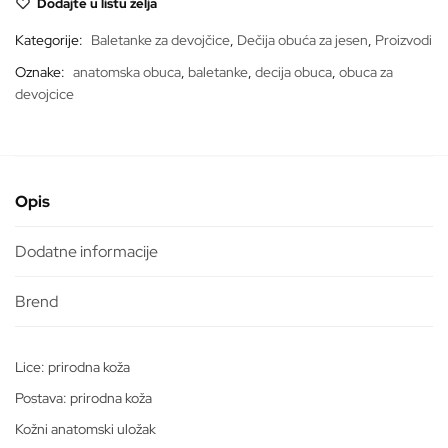
Dodajte u listu želja
količina
Kategorije:
Baletanke za devojčice
,
Dečija obuća za jesen
,
Proizvodi
Oznake:
anatomska obuca
,
baletanke
,
decija obuca
,
obuca za
devojcice
Opis
Dodatne informacije
Lice: prirodna koža
Postava: prirodna koža
Kožni anatomski uložak