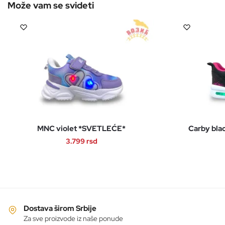
MNC violet *SVETLEĆE*
Carby bla
3.799
rsd
Ovaj
proizvod
ima
više
varijanti.
Dostava širom Srbije
Opcije
Za sve proizvode iz naše ponude