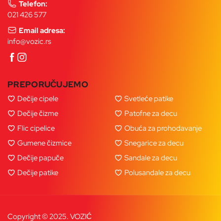
Telefon:
021 426 577
Email adresa:
info@vozic.rs
PREPORUČUJEMO
Dečije cipele
Svetleće patike
Dečije čizme
Patofne za decu
Flic cipelice
Obuća za prohodavanje
Gumene čizmice
Snegarice za decu
Dečije papuče
Sandale za decu
Dečije patike
Polusandale za decu
Copyright © 2025. VOZIĆ