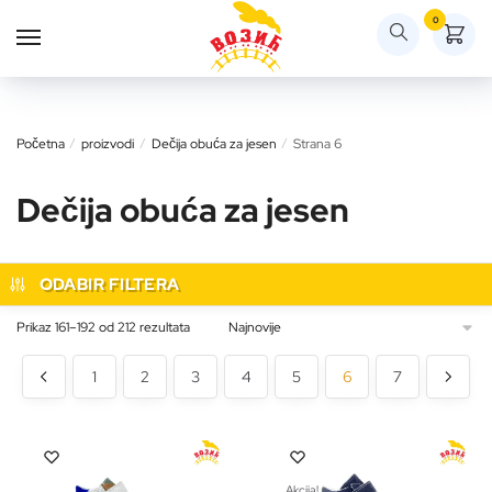
Skip
Skip
0
to
to
navigation
content
Početna
/
proizvodi
/
Dečija obuća za jesen
/
Strana 6
Dečija obuća za jesen
ODABIR FILTERA
Sortirano
Prikaz 161–192 od 212 rezultata
po
najnovijem
1
2
3
4
5
6
7
Akcija!