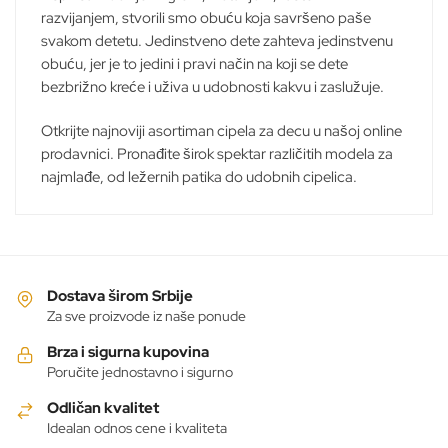
razvijanjem, stvorili smo obuću koja savršeno paše
proizvoda.
proizvoda.
svakom detetu. Jedinstveno dete zahteva jedinstvenu
obuću, jer je to jedini i pravi način na koji se dete
bezbrižno kreće i uživa u udobnosti kakvu i zaslužuje.
Otkrijte najnoviji asortiman cipela za decu u našoj online
prodavnici. Pronađite širok spektar različitih modela za
najmlađe, od ležernih patika do udobnih cipelica.
Dostava širom Srbije
Za sve proizvode iz naše ponude
Brza i sigurna kupovina
Poručite jednostavno i sigurno
Odličan kvalitet
Idealan odnos cene i kvaliteta