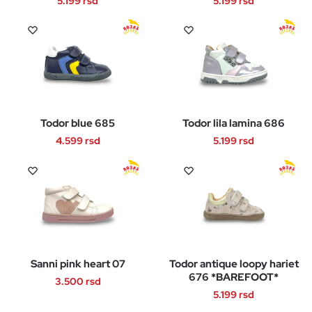
biti
biti
5.199
rsd
5.199
rsd
izabrane
izabrane
Ovaj
Ovaj
na
na
proizvod
proizvod
stranici
stranici
ima
ima
proizvoda.
proizvoda.
više
više
varijanti.
varijanti.
Opcije
Opcije
Todor blue 685
Todor lila lamina 686
mogu
mogu
biti
biti
4.599
rsd
5.199
rsd
izabrane
izabrane
Ovaj
Ovaj
na
na
proizvod
proizvod
stranici
stranici
ima
ima
proizvoda.
proizvoda.
više
više
varijanti.
varijanti.
Opcije
Opcije
Sanni pink heart 07
Todor antique loopy hariet
mogu
mogu
676 *BAREFOOT*
biti
biti
3.500
rsd
5.199
rsd
izabrane
izabrane
Ovaj