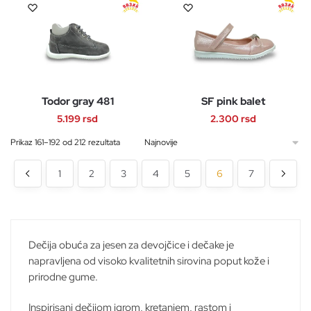
Ovaj
stranici
proizvod
je
je:
stranici
proizvod
proizvoda.
ima
bila:
2.599 r
proizvoda.
ima
više
3.599 rsd.
više
varijanti.
varijanti.
Opcije
Opcije
mogu
Todor gray 481
SF pink balet
mogu
biti
biti
5.199
rsd
2.300
rsd
izabrane
izabrane
na
Ovaj
Ovaj
Sortirano
Prikaz 161–192 od 212 rezultata
na
stranici
po
proizvod
proizvod
najnovijem
stranici
proizvoda.
1
2
3
4
5
6
7
ima
ima
proizvoda.
više
više
varijanti.
varijanti.
Opcije
Opcije
mogu
mogu
Dečija obuća za jesen za devojčice i dečake je
biti
biti
napravljena od visoko kvalitetnih sirovina poput kože i
izabrane
izabrane
prirodne gume.
na
na
Inspirisani dečijom igrom, kretanjem, rastom i
stranici
stranici