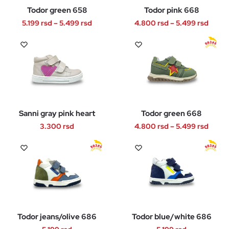
Todor green 658
Todor pink 668
mogu
mogu
Raspon
Rasp
biti
biti
5.199
rsd
–
5.499
rsd
4.800
rsd
–
5.499
rsd
cena:
cena:
izabrane
izabrane
Ovaj
Ovaj
od
od
na
na
proizvod
proizvod
5.199 rsd
4.800
stranici
stranici
ima
ima
do
do
proizvoda.
proizvoda.
više
više
5.499 rsd
5.499
varijanti.
varijanti.
Opcije
Opcije
Sanni gray pink heart
Todor green 668
mogu
mogu
Rasp
biti
biti
3.300
rsd
4.800
rsd
–
5.499
rsd
cena:
izabrane
izabrane
Ovaj
Ovaj
od
na
na
proizvod
proizvod
4.800
stranici
stranici
ima
ima
do
proizvoda.
proizvoda.
više
više
5.499
varijanti.
varijanti.
Opcije
Opcije
Todor jeans/olive 686
Todor blue/white 686
mogu
mogu