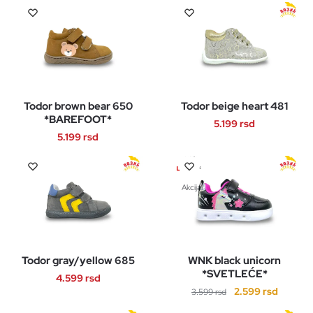
na
na
Ovaj
proizvod
stranici
stranici
proizvod
ima
proizvoda.
proizvoda.
ima
više
više
varijanti.
varijanti.
Opcije
Opcije
mogu
Todor brown bear 650
Todor beige heart 481
mogu
biti
*BAREFOOT*
biti
5.199
rsd
izabrane
5.199
rsd
izabrane
na
Ovaj
na
Ovaj
stranici
proizvod
stranici
proizvod
proizvoda.
ima
Akcija!
proizvoda.
ima
više
više
varijanti.
varijanti.
Opcije
Opcije
mogu
Todor gray/yellow 685
WNK black unicorn
mogu
biti
*SVETLEĆE*
biti
4.599
rsd
izabrane
Originalna
Trenut
2.599
rsd
3.599
rsd
izabrane
na
Ovaj
cena
cena
na