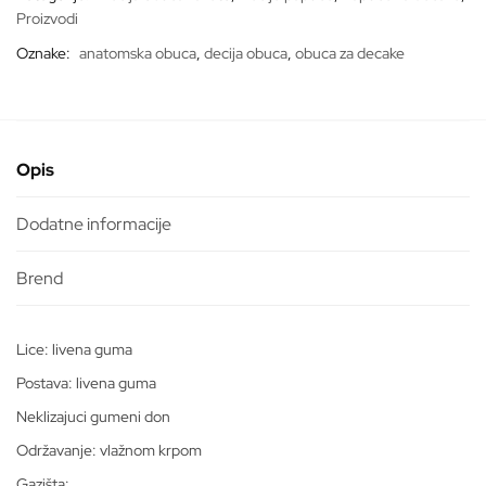
Proizvodi
Oznake:
anatomska obuca
,
decija obuca
,
obuca za decake
Opis
Dodatne informacije
Lice: livena guma
Postava: livena guma
Neklizajuci gumeni don
Održavanje: vlažnom krpom
Gazišta: