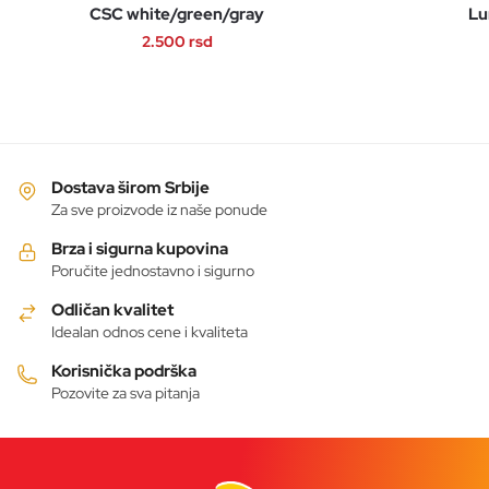
CSC white/green/gray
Lu
2.500
rsd
Ovaj
proizvod
ima
više
varijanti.
Dostava širom Srbije
Opcije
Za sve proizvode iz naše ponude
mogu
Brza i sigurna kupovina
biti
Poručite jednostavno i sigurno
izabrane
Odličan kvalitet
na
Idealan odnos cene i kvaliteta
stranici
proizvoda.
Korisnička podrška
Pozovite za sva pitanja