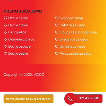
PREPORUČUJEMO
Dečije cipele
Svetleće patike
Dečije čizme
Patofne za decu
Flic cipelice
Obuća za prohodavanje
Gumene čizmice
Snegarice za decu
Dečije papuče
Sandale za decu
Dečije patike
Polusandale za decu
Copyright © 2025. VOZIĆ
021 426 580
Imate pitanja za ovaj proizvod?