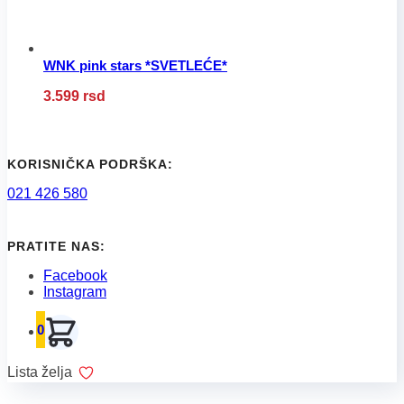
proizvoda.
WNK pink stars *SVETLEĆE*
Ovaj
3.599
rsd
proizvod
ima
više
varijanti.
Opcije
KORISNIČKA PODRŠKA:
mogu
021 426 580
biti
izabrane
na
stranici
PRATITE NAS:
proizvoda.
Facebook
Instagram
0