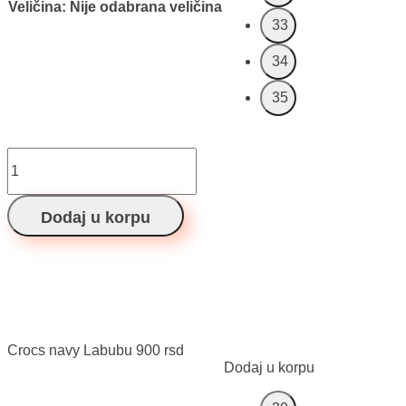
Veličina
:
Nije odabrana veličina
33
34
35
Crocs
navy
Labubu
količina
Dodaj u korpu
Crocs navy Labubu
900
rsd
Dodaj u korpu