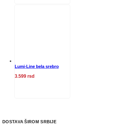
ima
više
varijanti.
Opcije
mogu
biti
izabrane
na
stranici
proizvoda.
Lumi-Line bela srebro
3.599
rsd
Ovaj
proizvod
ima
više
varijanti.
Opcije
mogu
DOSTAVA ŠIROM SRBIJE
biti
izabrane