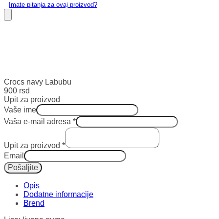
Imate pitanja za ovaj proizvod?
Crocs navy Labubu
900
rsd
Upit za proizvod
Vaše ime
Vaša e-mail adresa
*
Upit za proizvod
*
Email
Pošaljite
Opis
Dodatne informacije