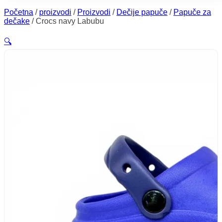
Početna
/
proizvodi
/
Proizvodi
/
Dečije papuče
/
Papuče za
dečake
/
Crocs navy Labubu
🔍