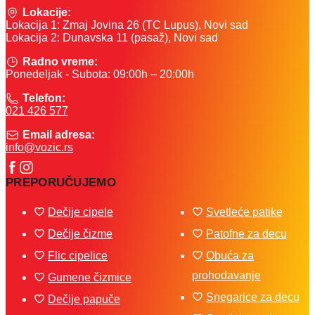
Lokacije:
Lokacija 1: Zmaj Jovina 26 (TC Lupus), Novi sad
Lokacija 2: Dunavska 11 (pasaž), Novi sad
Radno vreme:
Ponedeljak - Subota: 09:00h – 20:00h
Telefon:
021 426 577
Email adresa:
info@vozic.rs
PREPORUČUJEMO
Dečije cipele
Svetleće patike
Dečije čizme
Patofne za decu
Flic cipelice
Obuća za
prohodavanje
Gumene čizmice
Snegarice za decu
Dečije papuče