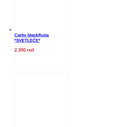
Carby black/fuxia
*SVETLEĆE*
2.300
rsd
Ovaj
proizvod
ima
više
varijanti.
Opcije
mogu
biti
izabrane
na
stranici
proizvoda.