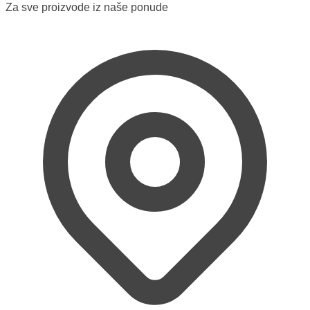
Za sve proizvode iz naše ponude
na
stranici
proizvoda.