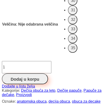
30
31
32
Veličina
:
Nije odabrana veličina
33
34
35
Crocs
navy
Labubu
količina
Dodaj u korpu
Dodajte u listu želja
Kategorije:
Dečija obuća za leto
,
Dečije papuče
,
Papuče za
dečake
,
Proizvodi
Oznake:
anatomska obuca
,
decija obuca
,
obuca za decake