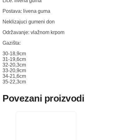
Lice: livena guma
Postava: livena guma
Neklizajuci gumeni don
Održavanje: vlažnom krpom
Gazišta:
30-18,9cm
31-19,6cm
32-20,3cm
33-20,9cm
34-21,6cm
35-22,3cm
Povezani proizvodi