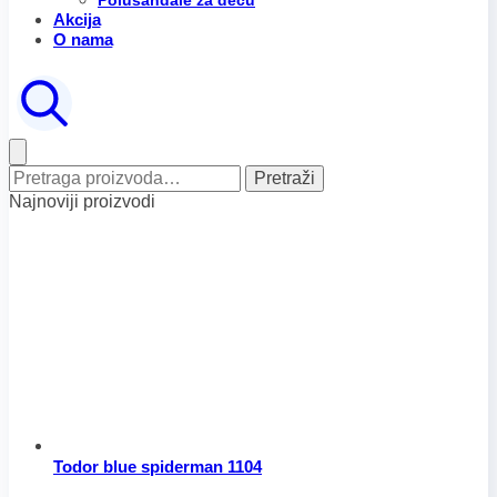
Polusandale za decu
Akcija
O nama
Pretraga
Pretraži
za:
Najnoviji proizvodi
Todor blue spiderman 1104
Raspon
Ovaj