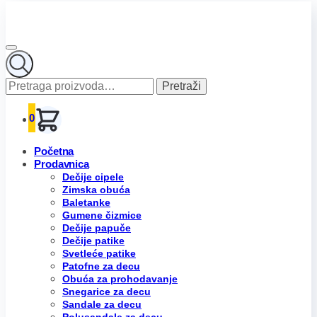
Pretraga
Pretraži
za:
0
Početna
Prodavnica
Dečije cipele
Zimska obuća
Baletanke
Gumene čizmice
Dečije papuče
Dečije patike
Svetleće patike
Patofne za decu
Obuća za prohodavanje
Snegarice za decu
Sandale za decu