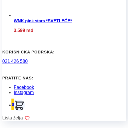
proizvoda.
WNK pink stars *SVETLEĆE*
Ovaj
3.599
rsd
proizvod
ima
više
varijanti.
Opcije
KORISNIČKA PODRŠKA:
mogu
021 426 580
biti
izabrane
na
stranici
PRATITE NAS:
proizvoda.
Facebook
Instagram
0