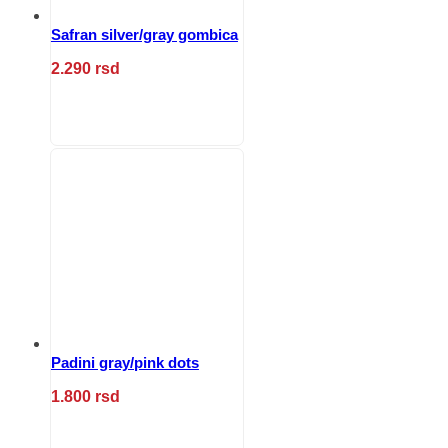
Safran silver/gray gombica
2.290
rsd
Ovaj
proizvod
ima
više
varijanti.
Opcije
mogu
biti
izabrane
na
stranici
proizvoda.
Padini gray/pink dots
1.800
rsd
Ovaj
proizvod