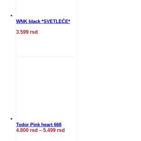
proizvoda.
WNK black *SVETLEĆE*
3.599
rsd
Ovaj
proizvod
ima
više
varijanti.
Opcije
mogu
biti
izabrane
na
stranici
proizvoda.
Todor Pink heart 668
Raspon
4.800
rsd
–
5.499
rsd
cena:
Ovaj