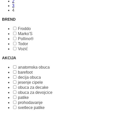
2
stranici
3
proizvoda.
4
BREND
Froddo
Marko'S
Pollino®
Todor
Vozić
AKCIJA
anatomska obuca
barefoot
decija obuca
jesenje cipele
obuca za decake
obuca za devojcice
patike
prohodavanje
svetlece patike