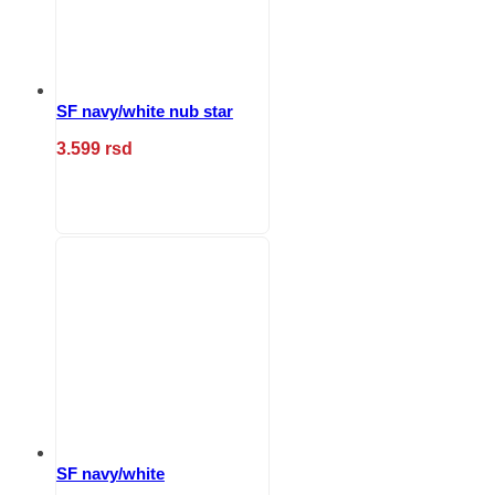
SF navy/white nub star
3.599
rsd
Ovaj
proizvod
ima
više
varijanti.
Opcije
mogu
biti
izabrane
na
stranici
proizvoda.
SF navy/white