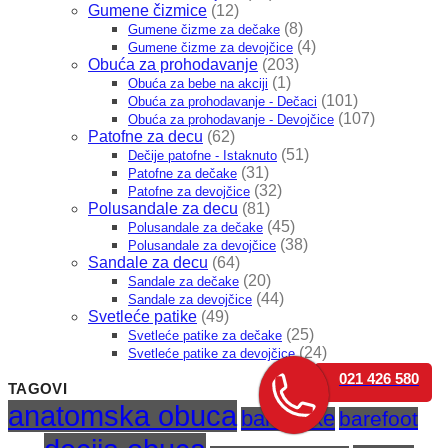
Gumene čizmice
(12)
(8)
Gumene čizme za dečake
(4)
Gumene čizme za devojčice
Obuća za prohodavanje
(203)
(1)
Obuća za bebe na akciji
(101)
Obuća za prohodavanje - Dečaci
(107)
Obuća za prohodavanje - Devojčice
Patofne za decu
(62)
(51)
Dečije patofne - Istaknuto
(31)
Patofne za dečake
(32)
Patofne za devojčice
Polusandale za decu
(81)
(45)
Polusandale za dečake
(38)
Polusandale za devojčice
Sandale za decu
(64)
(20)
Sandale za dečake
(44)
Sandale za devojčice
Svetleće patike
(49)
(25)
Svetleće patike za dečake
(24)
Svetleće patike za devojčice
021 426 580
TAGOVI
anatomska obuca
baletanke
barefoot