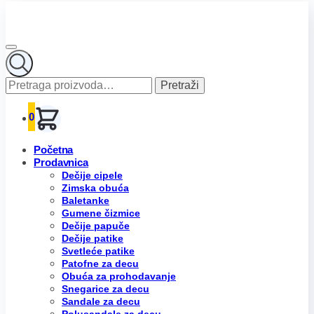
Pretraga
Pretraži
za:
0
Početna
Prodavnica
Dečije cipele
Zimska obuća
Baletanke
Gumene čizmice
Dečije papuče
Dečije patike
Svetleće patike
Patofne za decu
Obuća za prohodavanje
Snegarice za decu
Sandale za decu