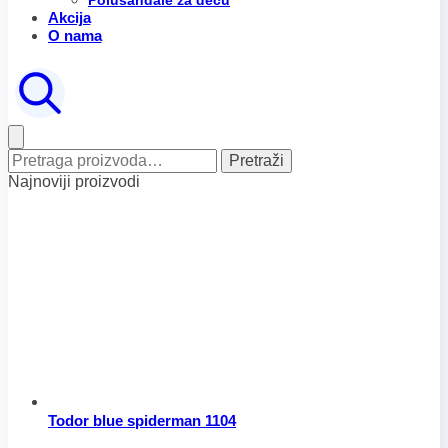
Polusandale za decu
Akcija
O nama
Pretraga
Pretraži
za:
Najnoviji proizvodi
Todor blue spiderman 1104
Raspon
Ovaj