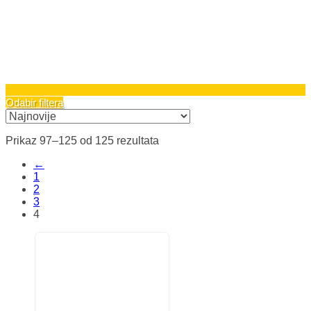
Odabir filtera
Sortirano
Prikaz 97–125 od 125 rezultata
po
←
najnovijem
1
2
3
4