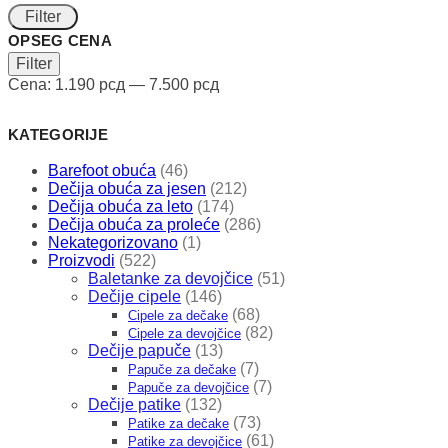
Filter
OPSEG CENA
Minimalna
Maksimalna
Filter
cena
cena
Cena:
1.190 рсд
—
7.500 рсд
KATEGORIJE
Barefoot obuća
(46)
Dečija obuća za jesen
(212)
Dečija obuća za leto
(174)
Dečija obuća za proleće
(286)
Nekategorizovano
(1)
Proizvodi
(522)
Baletanke za devojčice
(51)
Dečije cipele
(146)
(68)
Cipele za dečake
(82)
Cipele za devojčice
Dečije papuče
(13)
(7)
Papuče za dečake
(7)
Papuče za devojčice
Dečije patike
(132)
(73)
Patike za dečake
(61)
Patike za devojčice