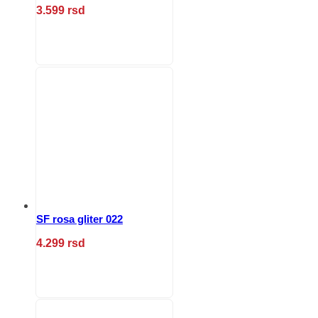
3.599
rsd
Ovaj
proizvod
ima
više
varijanti.
Opcije
mogu
biti
izabrane
na
stranici
proizvoda.
SF rosa gliter 022
4.299
rsd
Ovaj
proizvod
ima
više
varijanti.