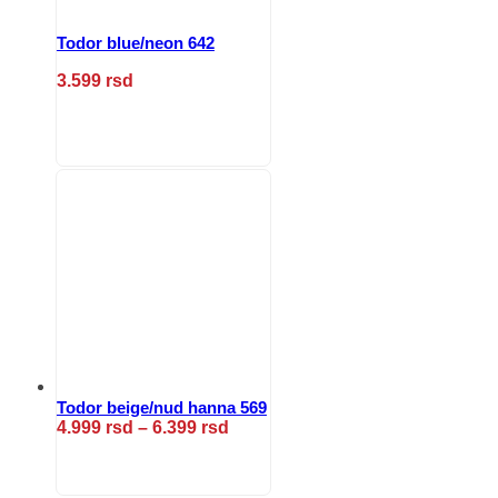
Todor blue/neon 642
3.599
rsd
Ovaj
proizvod
ima
više
varijanti.
Opcije
mogu
biti
izabrane
na
stranici
proizvoda.
Todor beige/nud hanna 569
Raspon
4.999
rsd
–
6.399
rsd
cena:
Ovaj
od
proizvod
4.999 rsd
ima