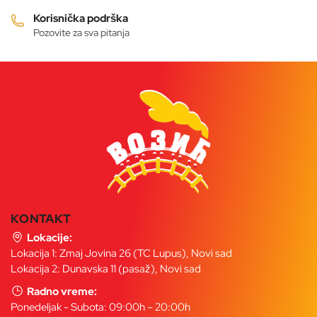
proizvoda.
Korisnička podrška
Pozovite za sva pitanja
KONTAKT
Lokacije:
Lokacija 1: Zmaj Jovina 26 (TC Lupus), Novi sad
Lokacija 2: Dunavska 11 (pasaž), Novi sad
Radno vreme:
Ponedeljak - Subota: 09:00h – 20:00h