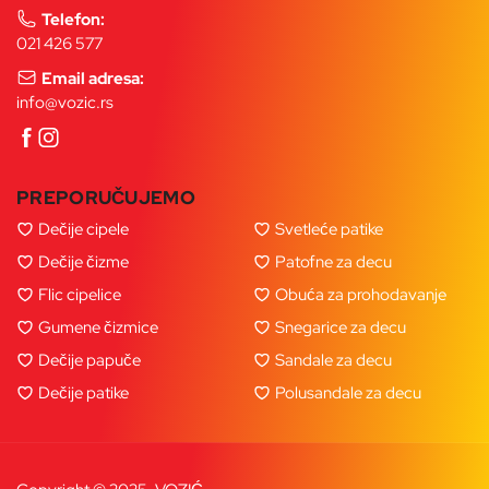
Telefon:
021 426 577
Email adresa:
info@vozic.rs
PREPORUČUJEMO
Dečije cipele
Svetleće patike
Dečije čizme
Patofne za decu
Flic cipelice
Obuća za prohodavanje
Gumene čizmice
Snegarice za decu
Dečije papuče
Sandale za decu
Dečije patike
Polusandale za decu