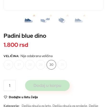
Pošaljite
Padini blue dino
1.800
rsd
Nije odabrana veličina
VELIČINA
:
26
27
28
29
30
31
Padini
Dodaj u korpu
blue
dino
Dodajte u listu želja
količina
Kategorije:
Dečija obuća za leto
,
Dečija obuća za proleće
,
Dečije