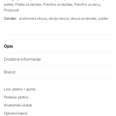
patike
,
Patike za dečake
,
Patofne za dečake
,
Patofne za decu
,
Proizvodi
Oznake:
anatomska obuca
,
decija obuca
,
obuca za decake
,
patike
Opis
Dodatne informacije
Lice: platno + guma
Postava: platno
Anatomski uložak
Ojacana kapna