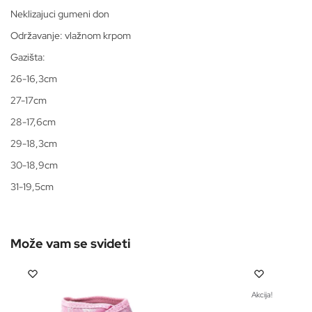
Neklizajuci gumeni don
Održavanje: vlažnom krpom
Gazišta:
26-16,3cm
27-17cm
28-17,6cm
29-18,3cm
30-18,9cm
31-19,5cm
Akcija!