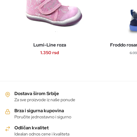
Lumi-Line roza
Froddo rosa
1.350
rsd
6.9
Ovaj
proizvod
ima
više
varijanti.
Dostava širom Srbije
Opcije
Za sve proizvode iz naše ponude
mogu
Brza i sigurna kupovina
biti
Poručite jednostavno i sigurno
izabrane
Odličan kvalitet
na
Idealan odnos cene i kvaliteta
stranici