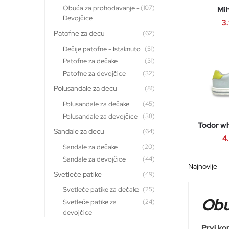
Obuća za prohodavanje -
(107)
Mih
Devojčice
3
Patofne za decu
(62)
Dečije patofne - Istaknuto
(51)
Patofne za dečake
(31)
Patofne za devojčice
(32)
Polusandale za decu
(81)
Polusandale za dečake
(45)
Polusandale za devojčice
(38)
Todor w
Sandale za decu
(64)
4
Sandale za dečake
(20)
Sandale za devojčice
(44)
Svetleće patike
(49)
Svetleće patike za dečake
(25)
Obu
Svetleće patike za
(24)
devojčice
Prvi ko