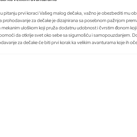
mogu
mogu
biti
biti
u pitanju prvi koraci Vašeg malog dečaka, važno je obezbediti mu ob
izabrane
izabrane
a prohodavanje za dečake je dizajnirana sa posebnom pažnjom prema 
na
na
a mekanim uloškom koji pruža dodatnu udobnost i čvrstim đonom ko
stranici
stranici
omoći da otkrije svet oko sebe sa sigurnošću i samopouzdanjem. Dos
proizvoda.
proizvoda.
davanje za dečake će biti prvi korak ka velikim avanturama koje ih oče