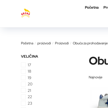
Skip
Skip
Početna
Pr
to
to
navigation
content
Početna
proizvodi
Proizvodi
Obuća za prohodavanje
/
/
/
Obu
VELIČINA
17
18
19
20
21
22
23