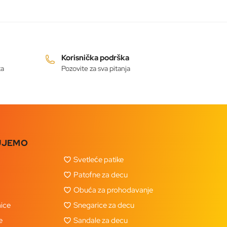
Korisnička podrška
ta
Pozovite za sva pitanja
UJEMO
Svetleće patike
Patofne za decu
Obuća za prohodavanje
ice
Snegarice za decu
e
Sandale za decu