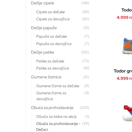
Dečije cipele
(146)
Todo
Cipele za dečake
(68)
4.999
r
Cipele za devojčice
(82)
Dečije papuče
(13)
Papuče za dečake
(7)
Papuče za devojčice
(7)
Dečije patike
(132)
Patike za dečake
(73)
Patike za devojčice
(61)
Todor g
Gumene čizmice
(12)
4.999
r
Gumene čizme za dečake
(8)
Gumene čizme za
(4)
devojčice
Obuća za prohodavanje
(203)
Obuća za bebe na akciji
(1)
Obuća za prohodavanje -
(101)
Dečaci