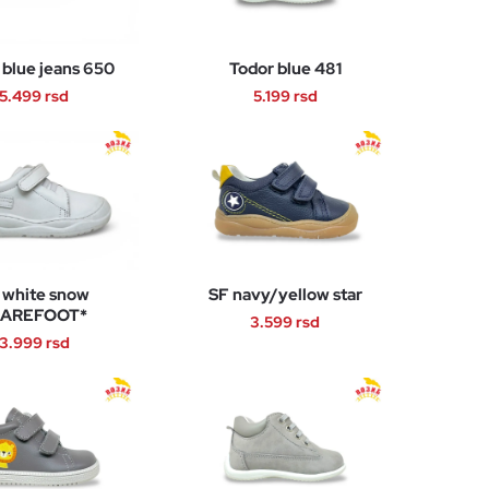
 blue jeans 650
Todor blue 481
5.499
rsd
5.199
rsd
Ovaj
Ovaj
proizvod
proizvod
ima
ima
više
više
varijanti.
varijanti.
Opcije
Opcije
 white snow
SF navy/yellow star
mogu
mogu
BAREFOOT*
3.599
rsd
biti
biti
3.999
rsd
izabrane
izabrane
Ovaj
na
na
Ovaj
proizvod
stranici
stranici
proizvod
ima
proizvoda.
proizvoda.
ima
više
više
varijanti.