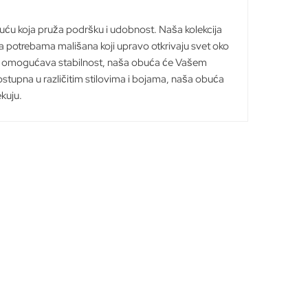
mogu
mogu
biti
biti
uću koja pruža podršku i udobnost. Naša kolekcija
izabrane
izabrane
potrebama mališana koji upravo otkrivaju svet oko
na
na
ji omogućava stabilnost, naša obuća će Vašem
stranici
stranici
tupna u različitim stilovima i bojama, naša obuća
proizvoda.
proizvoda.
kuju.