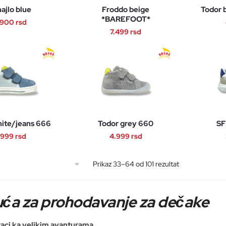
mogu
ajlo blue
Froddo beige
Todor 
mogu
biti
*BAREFOOT*
.900
rsd
biti
izabrane
7.499
rsd
izabrane
na
Ovaj
na
Ovaj
stranici
proizvod
stranici
proizvod
proizvoda.
ima
proizvoda.
ima
više
više
varijanti.
varijanti.
Opcije
Opcije
mogu
hite/jeans 666
Todor grey 660
SF
mogu
biti
.999
rsd
4.999
rsd
biti
izabrane
izabrane
na
Ovaj
Ovaj
na
Sortirano
Prikaz 33–64 od 101 rezultat
stranici
proizvod
proizvod
po
stranici
proizvoda.
ima
ima
najnovijem
proizvoda.
više
više
ća za prohodavanje za dečake
varijanti.
varijanti.
Opcije
Opcije
raci ka velikim avanturama