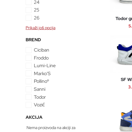
24
25
26
Todor g
5
Prikaži još opcija
BREND
Ciciban
Froddo
Lumi-Line
Marko'S
SF Wh
Pollino®
3
Sanni
Todor
Vozić
AKCIJA