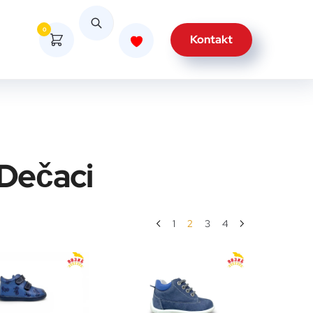
0
Kontakt
 Dečaci
1
2
3
4