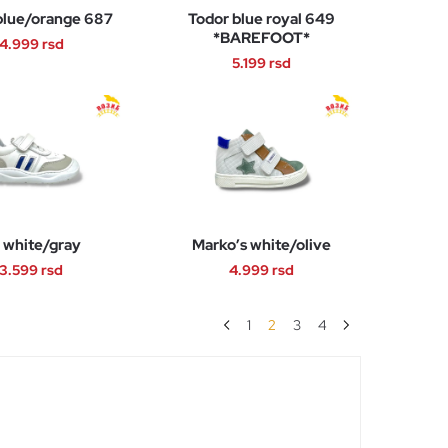
mogu
mogu
blue/orange 687
Todor blue royal 649
biti
biti
*BAREFOOT*
4.999
rsd
izabrane
izabrane
5.199
rsd
na
na
Ovaj
Ovaj
stranici
stranici
proizvod
proizvod
proizvoda.
proizvoda.
ima
ima
više
više
varijanti.
varijanti.
Opcije
Opcije
mogu
 white/gray
Marko’s white/olive
mogu
biti
3.599
rsd
4.999
rsd
biti
izabrane
izabrane
na
Ovaj
Ovaj
na
1
2
3
4
stranici
proizvod
proizvod
stranici
proizvoda.
ima
ima
proizvoda.
više
više
varijanti.
varijanti.
Opcije
Opcije