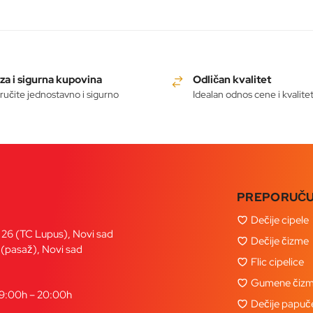
za i sigurna kupovina
Odličan kvalitet
ručite jednostavno i sigurno
Idealan odnos cene i kvalite
PREPORUČ
Dečije cipele
a 26 (TC Lupus), Novi sad
Dečije čizme
 (pasaž), Novi sad
Flic cipelice
Gumene čizm
09:00h – 20:00h
Dečije papuč