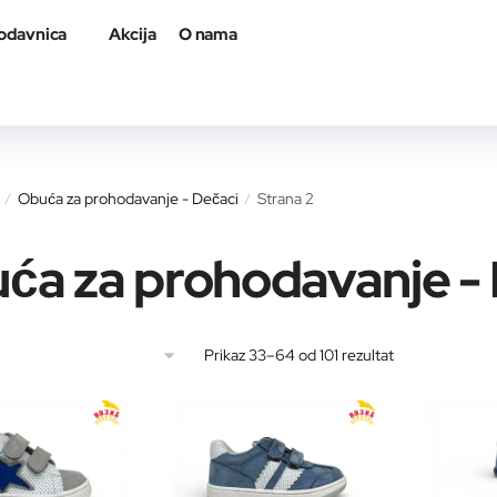
odavnica
Akcija
O nama
Obuća za prohodavanje - Dečaci
Strana 2
/
/
ća za prohodavanje -
Sortirano
Prikaz 33–64 od 101 rezultat
po
najnovijem