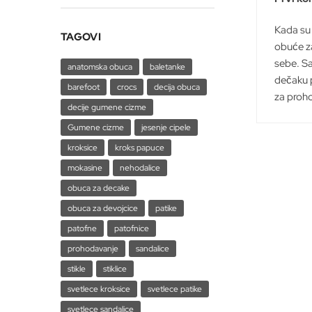
Kada su 
TAGOVI
obuće z
sebe. S
anatomska obuca
baletanke
dečaku p
barefoot
crocs
decija obuca
za proho
decije gumene cizme
Gumene cizme
jesenje cipele
kroksice
kroks papuce
mokasine
nehodalice
obuca za decake
obuca za devojcice
patike
patofne
patofnice
prohodavanje
sandalice
stikle
stiklice
svetlece kroksice
svetlece patike
svetlece sandalice