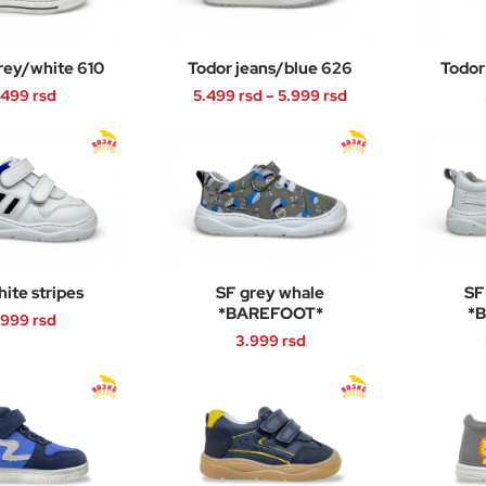
rey/white 610
Todor jeans/blue 626
Todor
Raspon
.499
rsd
5.499
rsd
–
5.999
rsd
cena:
Ovaj
Ovaj
od
proizvod
proizvod
5.499 rsd
ima
ima
do
više
više
5.999 rsd
varijanti.
varijanti.
Opcije
Opcije
ite stripes
SF grey whale
SF
mogu
mogu
*BAREFOOT*
*
.999
rsd
biti
biti
3.999
rsd
izabrane
izabrane
Ovaj
na
na
Ovaj
proizvod
stranici
stranici
proizvod
ima
proizvoda.
proizvoda.
ima
više
više
varijanti.