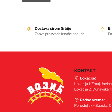
Dostava širom Srbije
Br
Za sve proizvode iz naše ponude
Po
KONTAKT
Lokacije:
Lokacija 1: Zmaj Jovin
Lokacija 2: Dunavska 11
Radno vreme:
Ponedeljak - Subota: 