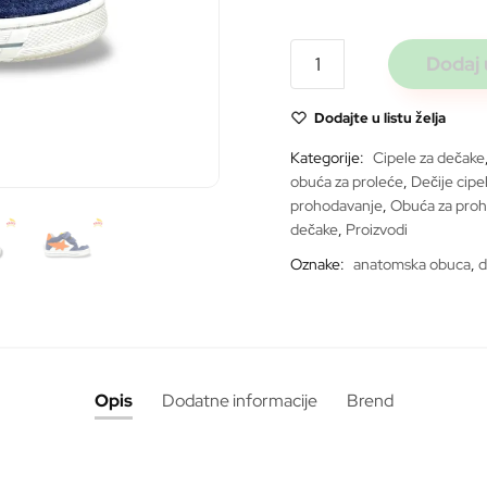
Todor
Dodaj 
blue/orange
687
Dodajte u listu želja
količina
Kategorije:
Cipele za dečake
obuća za proleće
,
Dečije cipe
prohodavanje
,
Obuća za proh
dečake
,
Proizvodi
Oznake:
anatomska obuca
,
d
Opis
Dodatne informacije