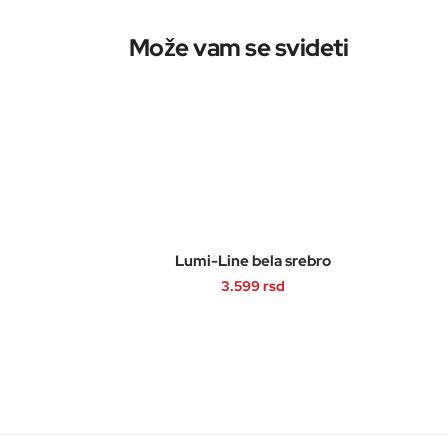
Lumi-Line bela srebro
3.599
rsd
Ovaj
proizvod
ima
više
varijanti.
Opcije