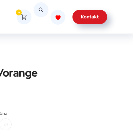
0
Kontakt
e/orange
ičina
24