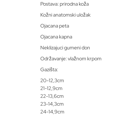
Postava: prirodna koža
Kožni anatomski uložak
Ojacana peta
Ojacana kapna
Neklizajuci gumeni don
Održavanje: vlažnom krpom
Gazišta:
20-12,3cm
21-12,9cm
22-13,6cm
23-14,3cm
24-14,9cm