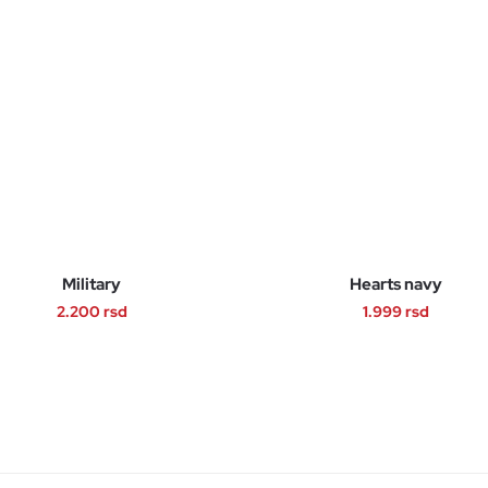
Military
Hearts navy
2.200
rsd
1.999
rsd
Ovaj
Ovaj
proizvod
proizvod
ima
ima
više
više
varijanti.
varijanti.
Opcije
Opcije