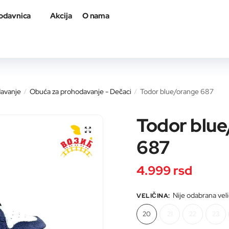
odavnica
Akcija
O nama
avanje
Obuća za prohodavanje - Dečaci
Todor blue/orange 687
/
/
Todor blu
🔍
687
4.999
rsd
Nije odabrana vel
VELIČINA
:
20
21
22
23