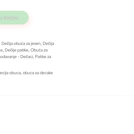
u korpu
,
Dečija obuća za jesen
,
Dečija
le
,
Dečije patike
,
Obuća za
odavanje - Dečaci
,
Patike za
ecija obuca
,
obuca za decake