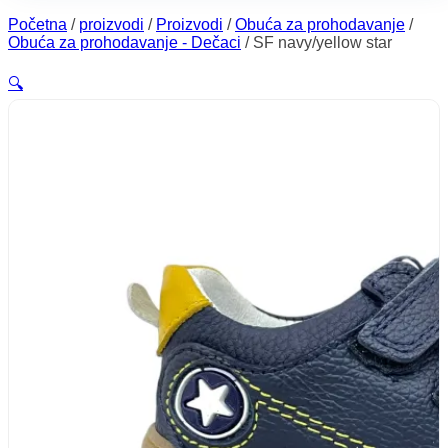
Početna
/
proizvodi
/
Proizvodi
/
Obuća za prohodavanje
/
Obuća za prohodavanje - Dečaci
/
SF navy/yellow star
🔍