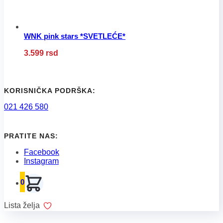
proizvoda.
WNK pink stars *SVETLEĆE*
Ovaj
3.599
rsd
proizvod
ima
više
varijanti.
Opcije
KORISNIČKA PODRŠKA:
mogu
021 426 580
biti
izabrane
na
stranici
PRATITE NAS:
proizvoda.
Facebook
Instagram
0