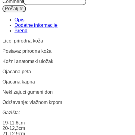
Comment
Pošaljite
Opis
Dodatne informacije
Lice: prirodna koža
Postava: prirodna koža
Kožni anatomski uložak
Ojacana peta
Ojacana kapna
Neklizajuci gumeni don
Održavanje: vlažnom krpom
Gazišta:
19-11,6cm
20-12,3cm
21-12,9cm