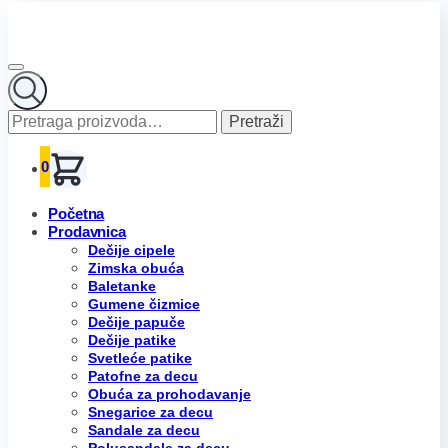
Pretraga
Pretraži
za:
0
Početna
Prodavnica
Dečije cipele
Zimska obuća
Baletanke
Gumene čizmice
Dečije papuče
Dečije patike
Svetleće patike
Patofne za decu
Obuća za prohodavanje
Snegarice za decu
Sandale za decu