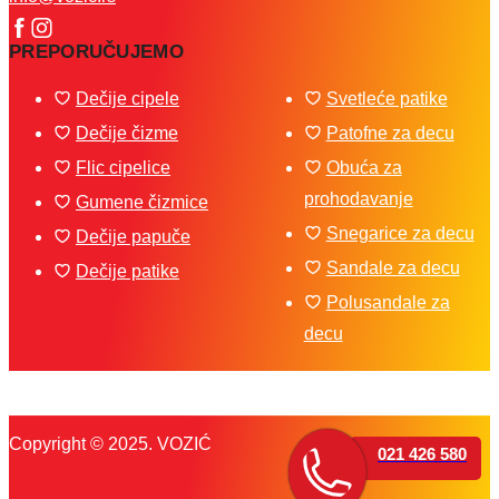
PREPORUČUJEMO
Dečije cipele
Svetleće patike
Dečije čizme
Patofne za decu
Flic cipelice
Obuća za
prohodavanje
Gumene čizmice
Snegarice za decu
Dečije papuče
Sandale za decu
Dečije patike
Polusandale za
decu
Copyright © 2025. VOZIĆ
021 426 580