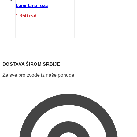
Lumi-Line roza
1.350
rsd
Ovaj
proizvod
ima
više
varijanti.
Opcije
mogu
DOSTAVA ŠIROM SRBIJE
biti
izabrane
Za sve proizvode iz naše ponude
na
stranici
proizvoda.