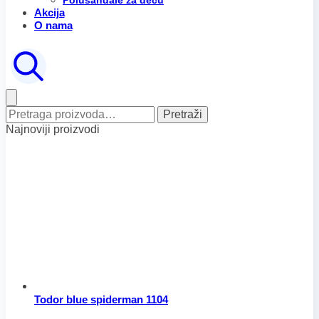
Polusandale za decu
Akcija
O nama
Pretraga
Pretraži
za:
Najnoviji proizvodi
Todor blue spiderman 1104
Raspon
Ovaj