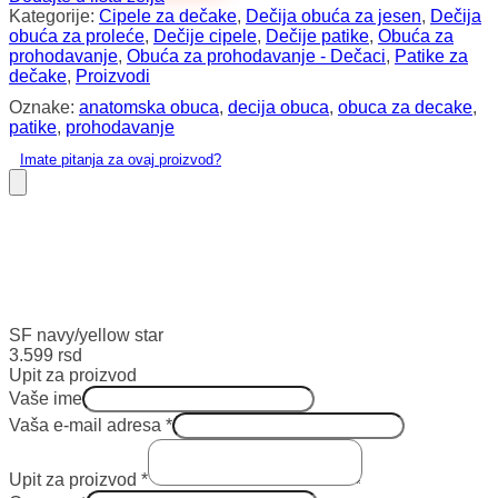
Kategorije:
Cipele za dečake
,
Dečija obuća za jesen
,
Dečija
obuća za proleće
,
Dečije cipele
,
Dečije patike
,
Obuća za
prohodavanje
,
Obuća za prohodavanje - Dečaci
,
Patike za
dečake
,
Proizvodi
Oznake:
anatomska obuca
,
decija obuca
,
obuca za decake
,
patike
,
prohodavanje
Imate pitanja za ovaj proizvod?
SF navy/yellow star
3.599
rsd
Upit za proizvod
Vaše ime
Vaša e-mail adresa
*
Upit za proizvod
*