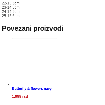
22-13,6cm
23-14,3cm
24-14,9cm
25-15,6cm
Povezani proizvodi
Butterfly & flowers navy
1.999
rsd
Ovaj