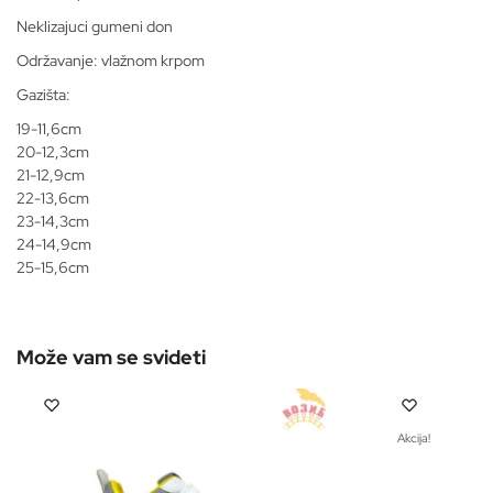
Neklizajuci gumeni don
Održavanje: vlažnom krpom
Gazišta:
19-11,6cm
20-12,3cm
21-12,9cm
22-13,6cm
23-14,3cm
24-14,9cm
25-15,6cm
Akcija!