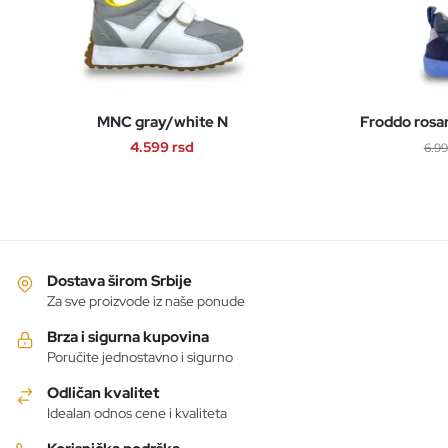
MNC gray/white N
Froddo rosa
4.599
rsd
6.9
Ovaj
proizvod
ima
više
varijanti.
Dostava širom Srbije
Opcije
Za sve proizvode iz naše ponude
mogu
Brza i sigurna kupovina
biti
Poručite jednostavno i sigurno
izabrane
Odličan kvalitet
na
Idealan odnos cene i kvaliteta
stranici
proizvoda.