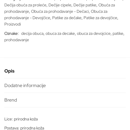
Dečija obuća za proleće
,
Dečije cipele
,
Dečije patike
,
Obuća za
prohodavanje
,
Obuća za prohodavanje - Dečaci
,
Obuća za
prohodavanje - Devojčice
,
Patike za dečake
,
Patike za devojčice
,
Proizvodi
Oznake:
decija obuca
,
obuca za decake
,
obuca za devojcice
,
patike
,
prohodavanje
Opis
Dodatne informacije
Lice: prirodna koža
Postava: prirodna koža