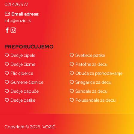
021 426 577
Email adresa:
info@vozic.rs
PREPORUČUJEMO
Dečije cipele
Svetleće patike
Dečije čizme
Patofne za decu
Flic cipelice
Obuća za prohodavanje
Gumene čizmice
Snegarice za decu
Dečije papuče
Sandale za decu
Dečije patike
Polusandale za decu
Copyright © 2025. VOZIĆ