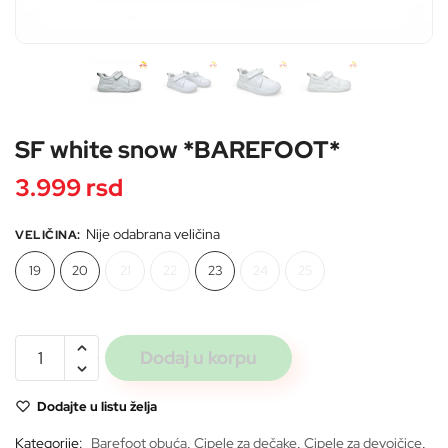
Pošaljite
SF white snow *BAREFOOT*
3.999
rsd
Nije odabrana veličina
VELIČINA
:
19
20
21
22
23
24
25
SF
Dodaj u korpu
white
snow
Dodajte u listu želja
*BAREFOOT*
količina
Kategorije:
Barefoot obuća
,
Cipele za dečake
,
Cipele za devojčice
,