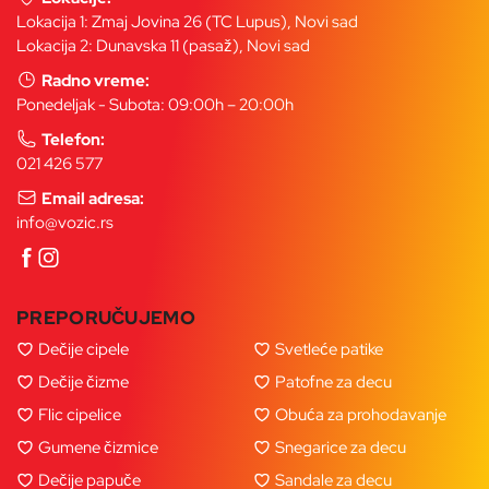
Lokacija 1: Zmaj Jovina 26 (TC Lupus), Novi sad
Lokacija 2: Dunavska 11 (pasaž), Novi sad
Radno vreme:
Ponedeljak - Subota: 09:00h – 20:00h
Telefon:
021 426 577
Email adresa:
info@vozic.rs
PREPORUČUJEMO
Dečije cipele
Svetleće patike
Dečije čizme
Patofne za decu
Flic cipelice
Obuća za prohodavanje
Gumene čizmice
Snegarice za decu
Dečije papuče
Sandale za decu