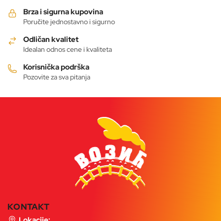
mogu
Brza i sigurna kupovina
biti
Poručite jednostavno i sigurno
izabrane
Odličan kvalitet
na
Idealan odnos cene i kvaliteta
stranici
proizvoda.
Korisnička podrška
Pozovite za sva pitanja
KONTAKT
Lokacije: