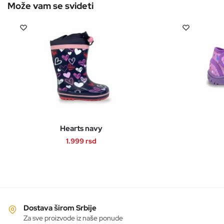
Hearts navy
1.999
rsd
Ovaj
proizvod
ima
više
varijanti.
Dostava širom Srbije
Opcije
Za sve proizvode iz naše ponude