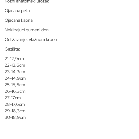
Kožni anatomski uložak
Ojacana peta
Ojacana kapna
Neklizajuci gumeni don
Održavanje: vlažnom krpom
Gazišta:
21-12,9cm
22-13,6cm
23-14,3cm
24-14,9cm
25-15,6cm
26-16,3cm
27-17cm
28-17,6cm
29-18,3cm
30-18,9cm