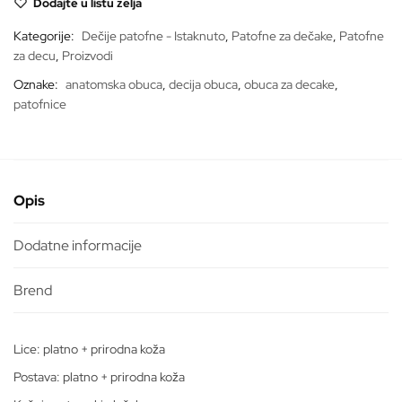
Dodajte u listu želja
116
količina
Kategorije:
Dečije patofne - Istaknuto
,
Patofne za dečake
,
Patofne
za decu
,
Proizvodi
Oznake:
anatomska obuca
,
decija obuca
,
obuca za decake
,
patofnice
Opis
Dodatne informacije
Lice: platno + prirodna koža
Postava: platno + prirodna koža