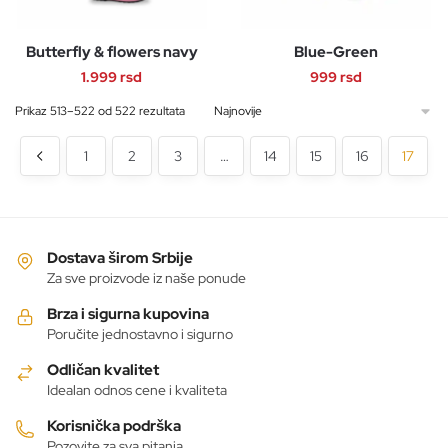
varijanti.
varijanti.
Opcije
Opcije
Butterfly & flowers navy
Blue-Green
mogu
mogu
biti
biti
1.999
rsd
999
rsd
izabrane
izabrane
Ovaj
Ovaj
Sortirano
Prikaz 513–522 od 522 rezultata
na
na
po
proizvod
proizvod
najnovijem
stranici
stranici
1
2
3
…
14
15
16
17
ima
ima
proizvoda.
proizvoda.
više
više
varijanti.
varijanti.
Opcije
Opcije
mogu
mogu
Dostava širom Srbije
biti
biti
Za sve proizvode iz naše ponude
izabrane
izabrane
Brza i sigurna kupovina
na
na
Poručite jednostavno i sigurno
stranici
stranici
Odličan kvalitet
proizvoda.
proizvoda.
Idealan odnos cene i kvaliteta
Korisnička podrška
Pozovite za sva pitanja