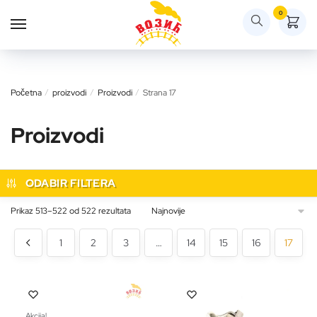
Skip
Skip
0
to
to
navigation
content
Početna
/
proizvodi
/
Proizvodi
/
Strana 17
Proizvodi
ODABIR FILTERA
Sortirano
Prikaz 513–522 od 522 rezultata
po
najnovijem
1
2
3
…
14
15
16
17
Akcija!