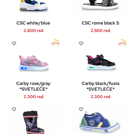
više
više
varijanti.
varijanti.
Opcije
Opcije
CSC white/blue
CSC rome black S
mogu
mogu
biti
biti
2.800
rsd
2.500
rsd
izabrane
izabrane
Ovaj
Ovaj
na
na
proizvod
proizvod
stranici
stranici
ima
ima
proizvoda.
proizvoda.
više
više
varijanti.
varijanti.
Opcije
Opcije
Carby rose/gray
Carby black/fuxia
mogu
mogu
*SVETLEĆE*
*SVETLEĆE*
biti
biti
2.300
rsd
2.300
rsd
izabrane
izabrane
na
na
Ovaj
Ovaj
stranici
stranici
proizvod
proizvod
proizvoda.
proizvoda.
ima
ima
više
više