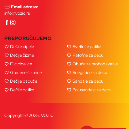
Email adresa:
info@vozic.rs
PREPORUČUJEMO
Dečije cipele
Svetleće patike
Dečije čizme
Patofne za decu
Flic cipelice
Obuća za prohodavanje
Gumene čizmice
Snegarice za decu
Dečije papuče
Sandale za decu
Dečije patike
Polusandale za decu
Copyright © 2025. VOZIĆ