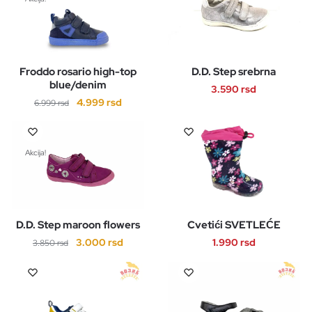
Froddo rosario high-top
D.D. Step srebrna
blue/denim
3.590
rsd
Originalna
Trenutna
4.999
rsd
6.999
rsd
Ovaj
cena
cena
Ovaj
proizvod
je
je:
proizvod
ima
bila:
4.999 rsd.
Akcija!
ima
više
6.999 rsd.
više
varijanti.
varijanti.
Opcije
Opcije
mogu
D.D. Step maroon flowers
Cvetići SVETLEĆE
mogu
biti
Originalna
Trenutna
biti
3.000
rsd
1.990
rsd
3.850
rsd
izabrane
cena
cena
izabrane
na
Ovaj
Ovaj
je
je:
na
stranici
proizvod
proizvod
bila:
3.000 rsd.
stranici
proizvoda.
ima
ima
3.850 rsd.
proizvoda.