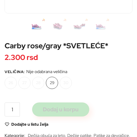
Pošaljite
Carby rose/gray *SVETLEĆE*
2.300
rsd
Nije odabrana veličina
VELIČINA
:
26
27
28
29
30
Carby
Dodaj u korpu
rose/gray
*SVETLEĆE*
Dodajte u listu želja
količina
Kategorije:
Dečija obuća za leto
,
Dečije patike
,
Patike za devojčice
,