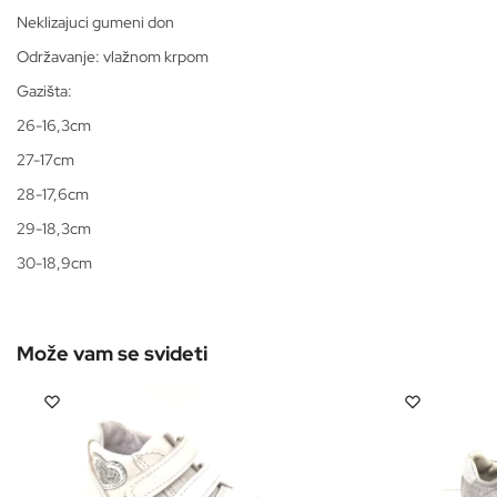
Neklizajuci gumeni don
Održavanje: vlažnom krpom
Gazišta:
26-16,3cm
27-17cm
28-17,6cm
29-18,3cm
30-18,9cm