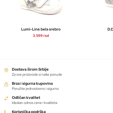
Lumi-Line bela srebro
D.D
3.599
rsd
Ovaj
proizvod
ima
više
varijanti.
Dostava širom Srbije
Opcije
Za sve proizvode iz naše ponude
mogu
Brza i sigurna kupovina
biti
Poručite jednostavno i sigurno
izabrane
Odličan kvalitet
na
Idealan odnos cene i kvaliteta
stranici
proizvoda.
Korisnička podrška