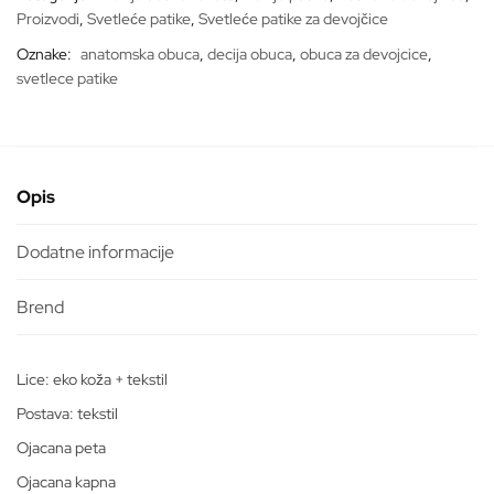
Proizvodi
,
Svetleće patike
,
Svetleće patike za devojčice
Oznake:
anatomska obuca
,
decija obuca
,
obuca za devojcice
,
svetlece patike
Opis
Dodatne informacije
Lice: eko koža + tekstil
Postava: tekstil
Ojacana peta
Ojacana kapna