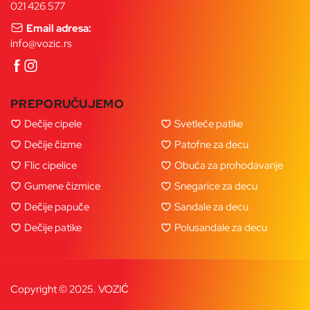
021 426 577
Email adresa:
info@vozic.rs
PREPORUČUJEMO
Dečije cipele
Svetleće patike
Dečije čizme
Patofne za decu
Flic cipelice
Obuća za prohodavanje
Gumene čizmice
Snegarice za decu
Dečije papuče
Sandale za decu
Dečije patike
Polusandale za decu
Copyright © 2025. VOZIĆ