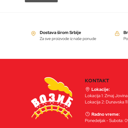
Dostava širom Srbije
Br
Za sve proizvode iz naše ponude
Po
KONTAKT
Lokacije:
Lokacija 1: Zmaj Jovin
Lokacija 2: Dunavska 11
Radno vreme:
Ponedeljak - Subota: 