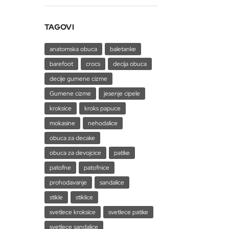
TAGOVI
anatomska obuca
baletanke
barefoot
crocs
decija obuca
decije gumene cizme
Gumene cizme
jesenje cipele
kroksice
kroks papuce
mokasine
nehodalice
obuca za decake
obuca za devojcice
patike
patofne
patofnice
prohodavanje
sandalice
stikle
stiklice
svetlece kroksice
svetlece patike
svetlece sandalice