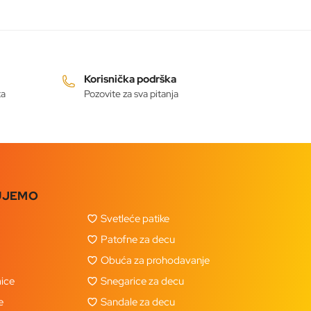
Korisnička podrška
ta
Pozovite za sva pitanja
UJEMO
Svetleće patike
Patofne za decu
Obuća za prohodavanje
ice
Snegarice za decu
e
Sandale za decu