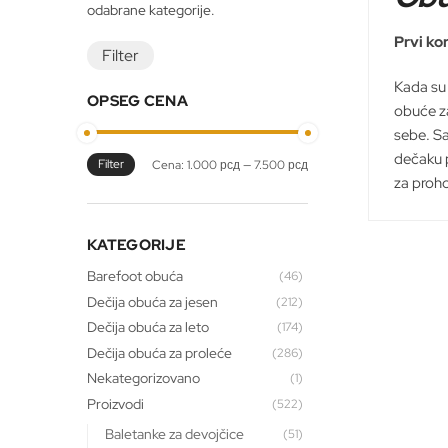
Prvi ko
Filter
Kada su 
OPSEG CENA
obuće z
sebe. S
dečaku p
Filter
Minimalna
Maksimalna
Cena:
1.000 рсд
—
7.500 рсд
za proho
cena
cena
KATEGORIJE
Barefoot obuća
(46)
Dečija obuća za jesen
(212)
Dečija obuća za leto
(174)
Dečija obuća za proleće
(286)
Nekategorizovano
(1)
Proizvodi
(522)
Baletanke za devojčice
(51)