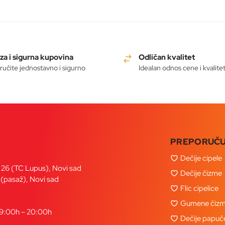
za i sigurna kupovina
Odličan kvalitet
ručite jednostavno i sigurno
Idealan odnos cene i kvalite
PREPORUČ
Dečije cipele
a 26 (TC Lupus), Novi sad
Dečije čizme
 (pasaž), Novi sad
Flic cipelice
Gumene čizm
09:00h – 20:00h
Dečije papuč