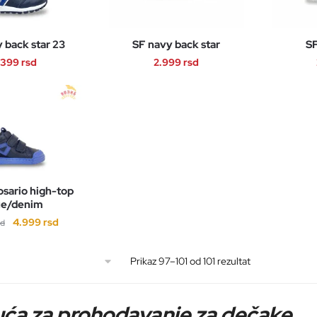
 back star 23
SF navy back star
SF
.399
rsd
2.999
rsd
Ovaj
Ovaj
proizvod
proizvod
ima
ima
više
više
varijanti.
varijanti.
Opcije
Opcije
osario high-top
mogu
mogu
ue/denim
biti
biti
Originalna
Trenutna
4.999
rsd
sd
izabrane
izabrane
cena
cena
na
na
Ovaj
je
je:
Sortirano
Prikaz 97–101 od 101 rezultat
stranici
stranici
proizvod
bila:
4.999 rsd.
po
proizvoda.
proizvoda.
ima
6.999 rsd.
najnovijem
više
ća za prohodavanje za dečake