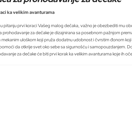
varijanti.
Opcije
raci ka velikim avanturama
mogu
biti
u pitanju prvi koraci Vašeg malog dečaka, važno je obezbediti mu ob
izabrane
a prohodavanje za dečake je dizajnirana sa posebnom pažnjom prema 
na
a mekanim uloškom koji pruža dodatnu udobnost i čvrstim đonom koj
stranici
omoći da otkrije svet oko sebe sa sigurnošću i samopouzdanjem. Dos
proizvoda.
davanje za dečake će biti prvi korak ka velikim avanturama koje ih oče