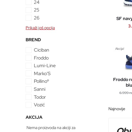
24
25
26
SF navy
3
Prikaži još opcija
BREND
Akcija!
Ciciban
Froddo
Lumi-Line
Marko'S
Froddo r
Pollino®
bl
Sanni
6.999
r
Todor
Vozić
AKCIJA
Obu