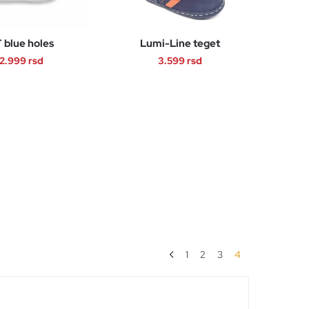
 blue holes
Lumi-Line teget
2.999
rsd
3.599
rsd
Ovaj
Ovaj
proizvod
proizvod
ima
ima
više
više
varijanti.
varijanti.
Opcije
Opcije
mogu
mogu
biti
biti
izabrane
izabrane
na
na
1
2
3
4
stranici
stranici
proizvoda.
proizvoda.