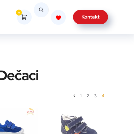
0
Kontakt
Dečaci
1
2
3
4