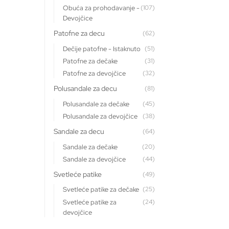
Obuća za prohodavanje -
(107)
Devojčice
Patofne za decu
(62)
Dečije patofne - Istaknuto
(51)
Patofne za dečake
(31)
Patofne za devojčice
(32)
Polusandale za decu
(81)
Polusandale za dečake
(45)
Polusandale za devojčice
(38)
Sandale za decu
(64)
Sandale za dečake
(20)
Sandale za devojčice
(44)
Svetleće patike
(49)
Svetleće patike za dečake
(25)
Svetleće patike za
(24)
devojčice