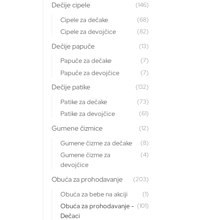
Dečije cipele
(146)
Cipele za dečake
(68)
Cipele za devojčice
(82)
Dečije papuče
(13)
Papuče za dečake
(7)
Papuče za devojčice
(7)
Dečije patike
(132)
Patike za dečake
(73)
Patike za devojčice
(61)
Gumene čizmice
(12)
Gumene čizme za dečake
(8)
Gumene čizme za
(4)
devojčice
Obuća za prohodavanje
(203)
Obuća za bebe na akciji
(1)
Obuća za prohodavanje -
(101)
Dečaci