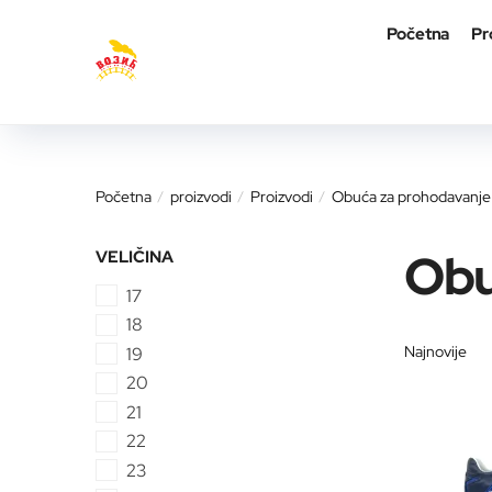
Skip
Skip
Početna
Pr
to
to
navigation
content
Početna
proizvodi
Proizvodi
Obuća za prohodavanje
/
/
/
Obu
VELIČINA
17
18
19
20
21
22
23