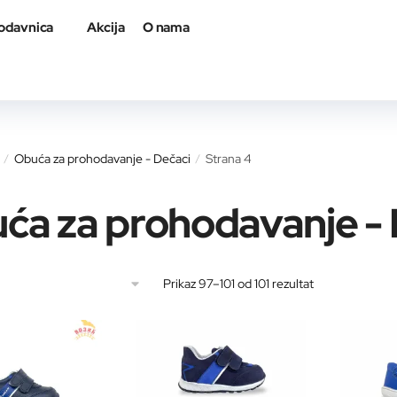
odavnica
Akcija
O nama
Obuća za prohodavanje - Dečaci
Strana 4
/
/
ća za prohodavanje - 
Sortirano
Prikaz 97–101 od 101 rezultat
po
najnovijem