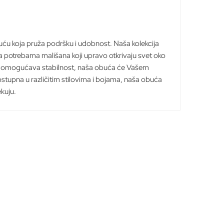
uću koja pruža podršku i udobnost. Naša kolekcija
potrebama mališana koji upravo otkrivaju svet oko
i omogućava stabilnost, naša obuća će Vašem
tupna u različitim stilovima i bojama, naša obuća
kuju.