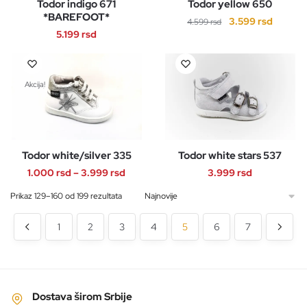
Todor indigo 671
Todor yellow 650
mogu
mogu
*BAREFOOT*
Originalna
Trenut
biti
biti
3.599
rsd
4.599
rsd
5.199
rsd
cena
cena
izabrane
izabrane
Ovaj
je
je:
na
na
Ovaj
proizvod
bila:
3.599 r
stranici
stranici
proizvod
ima
4.599 rsd.
Akcija!
proizvoda.
proizvoda.
ima
više
više
varijanti.
varijanti.
Opcije
Opcije
mogu
Todor white/silver 335
Todor white stars 537
mogu
biti
Raspon
biti
1.000
rsd
–
3.999
rsd
3.999
rsd
izabrane
cena:
izabrane
na
Ovaj
Ovaj
Prikaz 129–160 od 199 rezultata
od
na
stranici
proizvod
proizvod
1.000 rsd
stranici
proizvoda.
1
2
3
4
5
6
7
ima
ima
do
proizvoda.
više
više
3.999 rsd
varijanti.
varijanti.
Opcije
Opcije
mogu
mogu
Dostava širom Srbije