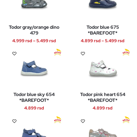
proizvoda.
proizvoda.
više
više
5.499
varijanti.
varijanti.
Opcije
Opcije
Todor gray/orange dino
Todor blue 675
mogu
mogu
479
*BAREFOOT*
biti
biti
Raspon
Rasp
4.999
rsd
–
5.499
rsd
4.899
rsd
–
5.499
rsd
izabrane
izabrane
cena:
cena:
na
na
Ovaj
Ovaj
od
od
stranici
stranici
proizvod
proizvod
4.999 rsd
4.899
proizvoda.
proizvoda.
ima
ima
do
do
više
više
5.499 rsd
5.499
varijanti.
varijanti.
Opcije
Opcije
Todor blue sky 654
Todor pink heart 654
mogu
mogu
*BAREFOOT*
*BAREFOOT*
biti
biti
4.899
rsd
4.899
rsd
izabrane
izabrane
na
na
Ovaj
Ovaj
stranici
stranici
proizvod
proizvod
proizvoda.
proizvoda.
ima
ima