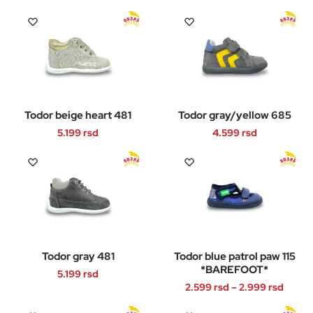
Todor beige heart 481
Todor gray/yellow 685
5.199
rsd
4.599
rsd
Ovaj
Ovaj
proizvod
proizvod
ima
ima
više
više
varijanti.
varijanti.
Opcije
Opcije
Todor gray 481
Todor blue patrol paw 115
mogu
mogu
*BAREFOOT*
biti
biti
5.199
rsd
Raspo
2.599
rsd
–
2.999
rsd
izabrane
izabrane
Ovaj
cena:
na
na
Ovaj