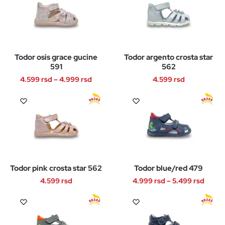
2.100 rsd
2.100 
stranici
proizvoda.
ima
ima
do
do
proizvoda.
više
više
2.300 rsd
2.300
varijanti.
varijanti.
Opcije
Opcije
Todor osis grace gucine
Todor argento crosta star
mogu
mogu
591
562
biti
biti
Raspon
4.599
rsd
–
4.999
rsd
4.599
rsd
izabrane
izabrane
cena:
na
na
Ovaj
Ovaj
od
stranici
stranici
proizvod
proizvod
4.599 rsd
proizvoda.
proizvoda.
ima
ima
do
više
više
4.999 rsd
varijanti.
varijanti.
Opcije
Opcije
Todor pink crosta star 562
Todor blue/red 479
mogu
mogu
Rasp
biti
biti
4.599
rsd
4.999
rsd
–
5.499
rsd
cena:
izabrane
izabrane
Ovaj
Ovaj
od
na
na
proizvod
proizvod
4.999
stranici
stranici
ima
ima
do