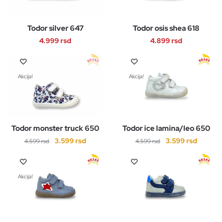
varijanti.
Opcije
Opcije
mogu
Todor silver 647
Todor osis shea 618
mogu
biti
biti
4.999
rsd
4.899
rsd
izabrane
izabrane
na
Ovaj
Ovaj
na
stranici
proizvod
proizvod
stranici
Akcija!
Akcija!
proizvoda.
ima
ima
proizvoda.
više
više
varijanti.
varijanti.
Opcije
Opcije
Todor monster truck 650
Todor ice lamina/leo 650
mogu
mogu
Originalna
Trenutna
Originalna
Trenut
biti
biti
3.599
rsd
3.599
rsd
4.599
rsd
4.599
rsd
cena
cena
cena
cena
izabrane
izabrane
Ovaj
Ovaj
je
je:
je
je:
na
na
proizvod
proizvod
bila:
3.599 rsd.
bila:
3.599 r
stranici
stranici
Akcija!
ima
ima
4.599 rsd.
4.599 rsd.
proizvoda.
proizvoda.
više
više
varijanti.
varijanti.
Opcije
Opcije