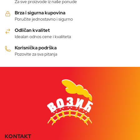
biti
biti
Za sve proizvode iz naše ponude
izabrane
izabrane
Brza i sigurna kupovina
na
na
Poručite jednostavno i sigurno
stranici
stranici
Odličan kvalitet
proizvoda.
proizvoda.
Idealan odnos cene i kvaliteta
Korisnička podrška
Pozovite za sva pitanja
KONTAKT