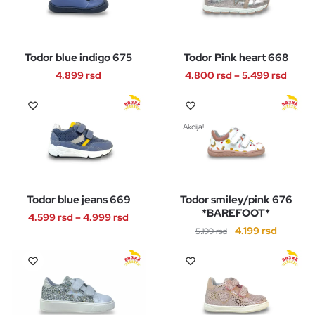
više
više
varijanti.
varijanti.
Opcije
Opcije
Todor blue indigo 675
Todor Pink heart 668
mogu
mogu
Rasp
biti
biti
4.899
rsd
4.800
rsd
–
5.499
rsd
cena:
izabrane
izabrane
Ovaj
Ovaj
od
na
na
proizvod
proizvod
4.800
stranici
stranici
Akcija!
ima
ima
do
proizvoda.
proizvoda.
više
više
5.499
varijanti.
varijanti.
Opcije
Opcije
Todor blue jeans 669
Todor smiley/pink 676
mogu
mogu
*BAREFOOT*
Raspon
biti
biti
4.599
rsd
–
4.999
rsd
Originalna
Trenutn
4.199
rsd
cena:
5.199
rsd
izabrane
izabrane
Ovaj
cena
cena
od
na
na
Ovaj
proizvod
je
je:
4.599 rsd
stranici
stranici
proizvod
ima
bila:
4.199 rs
do
proizvoda.
proizvoda.
ima
više
5.199 rsd.
4.999 rsd
više
varijanti.