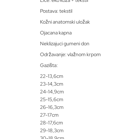
Lice: eko koža + tekstil
Postava: tekstil
Kožni anatomski uložak
Ojacana kapna
Neklizajuci gumeni don
Održavanje: vlažnom krpom
Gazišta:
22-13,6cm
23-14,3cm
24-14,9cm
25-15,6cm
26-16,3cm
27-17cm
28-17,6cm
29-18,3cm
30-18,9cm