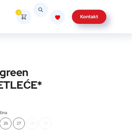
0
Kontakt
 green
VETLEĆE*
ičina
26
27
28
29