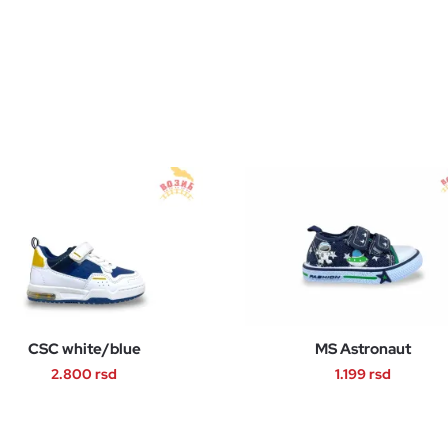
CSC white/blue
MS Astronaut
2.800
rsd
1.199
rsd
Ovaj
Ovaj
proizvod
proizvod