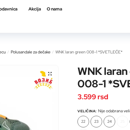
odavnica
Akcija
O nama
a proizvod
decu
Polusandale za dečake
WNK laran green 008-1 *SVETLEĆE*
/
/
WNK laran
008-1 *S
il adresa
*
3.599
rsd
Nije odabrana vel
VELIČINA
:
22
23
24
25
roizvod
*