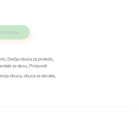
u korpu
eto
,
Dečija obuća za proleće
,
andale za decu
,
Proizvodi
ecija obuca
,
obuca za decake
,