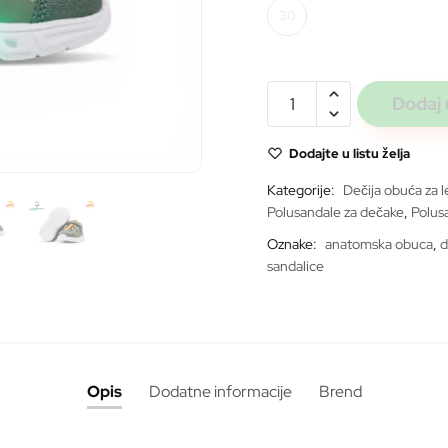
30
WNK
Dodaj 
laran
green
Dodajte u listu želja
008-
Kategorije:
Dečija obuća za l
1
ite
Polusandale za dečake
,
Polus
*SVETLEĆE*
količina
Oznake:
anatomska obuca
,
d
sandalice
Opis
Dodatne informacije