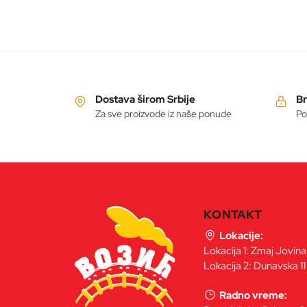
ima
više
varijanti.
Opcije
mogu
biti
Dostava širom Srbije
Br
izabrane
Za sve proizvode iz naše ponude
Po
na
stranici
proizvoda.
KONTAKT
Lokacije:
Lokacija 1: Zmaj Jovin
Lokacija 2: Dunavska 11
Radno vreme: