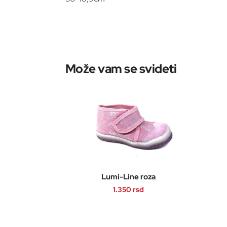
Lumi-Line roza
1.350
rsd
Ovaj
proizvod