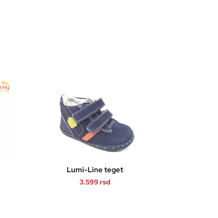
Lumi-Line teget
3.599
rsd
Ovaj
proizvod