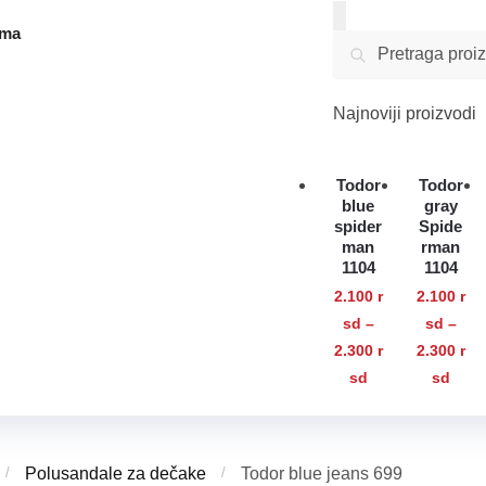
ama
Pretraga
Pretraži
za:
Najnoviji proizvodi
Todor
Todor
blue
gray
spider
Spide
man
rman
1104
1104
2.100
r
2.100
r
sd
–
sd
–
2.300
r
2.300
r
Raspon
Ras
Ovaj
Ovaj
sd
sd
cena:
cena
proizvod
proi
od
od
ima
ima
2.100 rsd
2.10
više
više
do
do
/
Polusandale za dečake
/
Todor blue jeans 699
varijanti.
varij