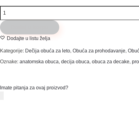
Todor
blue
jeans
Dodaj u korpu
699
Dodajte u listu želja
količina
Kategorije:
Dečija obuća za leto
,
Obuća za prohodavanje
,
Obuć
Oznake:
anatomska obuca
,
decija obuca
,
obuca za decake
,
pr
Imate pitanja za ovaj proizvod?