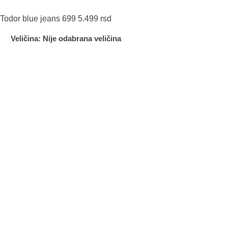
Todor blue jeans 699
5.499
rsd
Veličina
:
Nije odabrana veličina