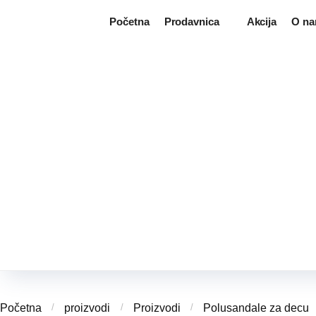
Skip
Skip
Početna
Prodavnica
Akcija
O n
to
to
navigation
content
Početna
/
proizvodi
/
Proizvodi
/
Polusandale za decu