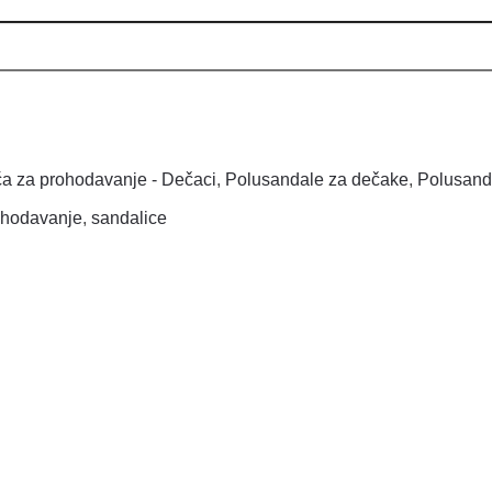
a za prohodavanje - Dečaci
,
Polusandale za dečake
,
Polusand
ohodavanje
,
sandalice