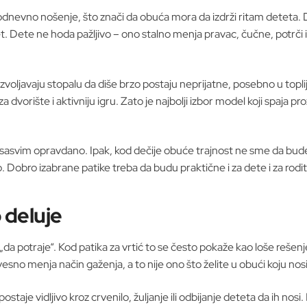
vakodnevno nošenje, što znači da obuća mora da izdrži ritam deteta.
kret. Dete ne hoda pažljivo – ono stalno menja pravac, čučne, potrč
dozvoljavaju stopalu da diše brzo postaju neprijatne, posebno u topl
 dvorište i aktivniju igru. Zato je najbolji izbor model koji spaja 
je sasvim opravdano. Ipak, kod dečije obuće trajnost ne sme da bude 
. Dobro izabrane patike treba da budu praktične i za dete i za rodit
o deluje
„da potraje“. Kod patika za vrtić to se često pokaže kao loše reše
vesno menja način gaženja, a to nije ono što želite u obući koju nos
taje vidljivo kroz crvenilo, žuljanje ili odbijanje deteta da ih nosi.