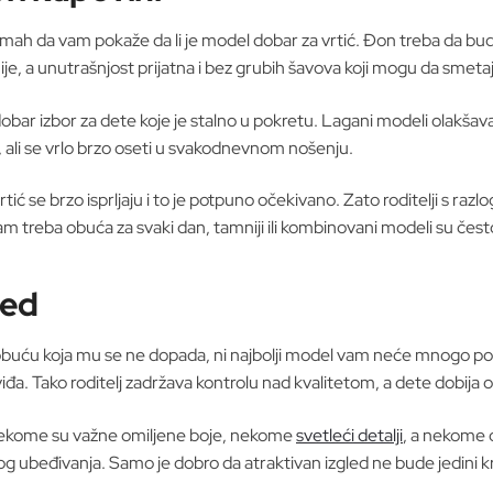
ah da vam pokaže da li je model dobar za vrtić. Đon treba da bude
ije, a unutrašnjost prijatna i bez grubih šavova koji mogu da smeta
 dobar izbor za dete koje je stalno u pokretu. Lagani modeli olakš
ji, ali se vrlo brzo oseti u svakodnevnom nošenju.
tić se brzo isprljaju i to je potpuno očekivano. Zato roditelji s raz
am treba obuća za svaki dan, tamniji ili kombinovani modeli su često
led
 obuću koja mu se ne dopada, ni najbolji model vam neće mnogo pom
viđa. Tako roditelj zadržava kontrolu nad kvalitetom, a dete dobija 
. Nekome su važne omiljene boje, nekome
svetleći detalji
, a nekome d
g ubeđivanja. Samo je dobro da atraktivan izgled ne bude jedini kr