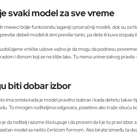
nije svaki model za sve vreme
 meseci bolje funkcionišu laganiji i prozračniji modeli, dok su za h
eviše debeli modeli ili zimi previše tanki, pa dete ili kuva stopala i
i za uobičajene vrtićke uslove važno je da mogu da podnesu povr
zradom i đonom koji se ne kliže lako. Tu nema univerzalnog pravila –
 biti dobar izbor
, što ima smisla kada je model pravilno izabran i kada detetu taka
i hodu. To mnogim roditeljima odgovara, posebno ako traže obuću koj
 je da roditelj razume šta kupuje i da proceni da li je to pravi iz
klasičan model sa nešto čvršćom formom. Ako birate između ta dva p