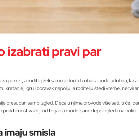
o izabrati pravi par
 za pokret, a roditelj želi samo jedno: da obuća bude udobna, laka z
etu kretanje, igru i boravak napolju, a roditelju štedi vreme, nervir
nije presudan samo izgled. Deca u njima provode više sati, trče, pen
i praktičnost važniji od toga da model samo lepo izgleda na polici.
a imaju smisla