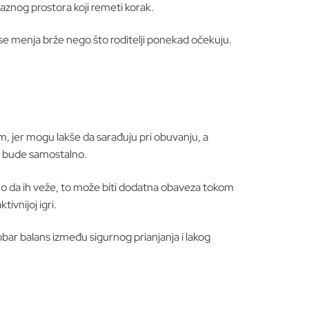
raznog prostora koji remeti korak.
 se menja brže nego što roditelji ponekad očekuju.
m, jer mogu lakše da sarađuju pri obuvanju, a
da bude samostalno.
 samo da ih veže, to može biti dodatna obaveza tokom
tivnijoj igri.
 dobar balans između sigurnog prianjanja i lakog