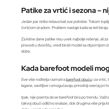
Patike za vrtić i sezona – 
Jedan par retko rešava baš sve potrebe. Tokom toplijih
čvršćom izradom. Problem nastaje kada se leti biraju pr
Za kišne dane patike nisu uvek najbolje rešenje, al
provodi u dvorištu, vredi birati model sa otpornijom i
doba.
Kada barefoot modeli mogu
Sve više roditelja razmatra
barefoot obuću
i za vrtić
lagane, savitljive i omogućavaju prirodniji osećaj pr
Ipak, nije poenta da se barefoot bira po trendu. Važno
takvoj obući odlično snalaze, dok drugima više prija 