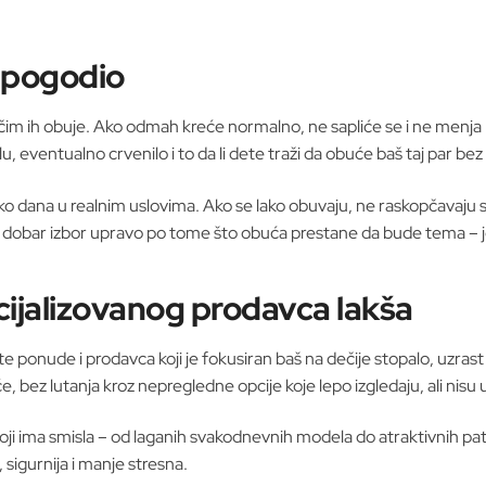
 pogodio
čim ih obuje. Ako odmah kreće normalno, ne sapliće se i ne menja h
u, eventualno crvenilo i to da li dete traži da obuće baš taj par b
ko dana u realnim uslovima. Ako se lako obuvaju, ne raskopčavaju st
ju dobar izbor upravo po tome što obuća prestane da bude tema – 
cijalizovanog prodavca lakša
šte ponude i prodavca koji je fokusiran baš na dečije stopalo, uzras
e, bez lutanja kroz nepregledne opcije koje lepo izgledaju, ali nisu 
 koji ima smisla – od laganih svakodnevnih modela do atraktivnih p
 sigurnija i manje stresna.