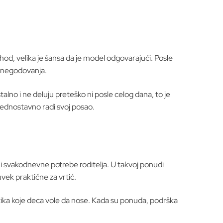
od, velika je šansa da je model odgovarajući. Posle
ez negodovanja.
alno i ne deluju preteško ni posle celog dana, to je
jednostavno radi svoj posao.
t i svakodnevne potrebe roditelja. U takvoj ponudi
uvek praktične za vrtić.
atika koje deca vole da nose. Kada su ponuda, podrška