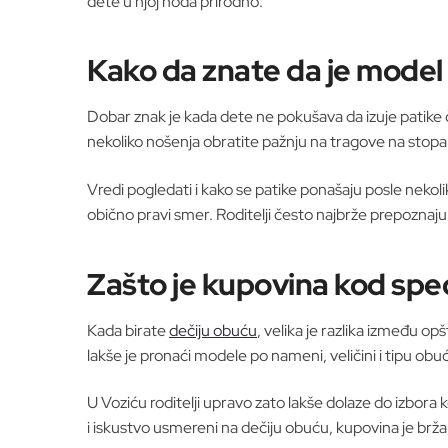
dete u njoj hoda prirodno.
Kako da znate da je model
Dobar znak je kada dete ne pokušava da izuje patike 
nekoliko nošenja obratite pažnju na tragove na stopal
Vredi pogledati i kako se patike ponašaju posle nekoli
obično pravi smer. Roditelji često najbrže prepozna
Zašto je kupovina kod spe
Kada birate
dečiju obuću
, velika je razlika između op
lakše je pronaći modele po nameni, veličini i tipu obuć
U Voziću roditelji upravo zato lakše dolaze do izbora
i iskustvo usmereni na dečiju obuću, kupovina je brža,