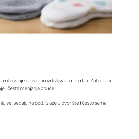
a obuvanje i dovoljno izdržljiva za ceo dan. Zato izbor
anje i česta menjanja obuće.
ju se, sedaju na pod, izlaze u dvorište i često sama