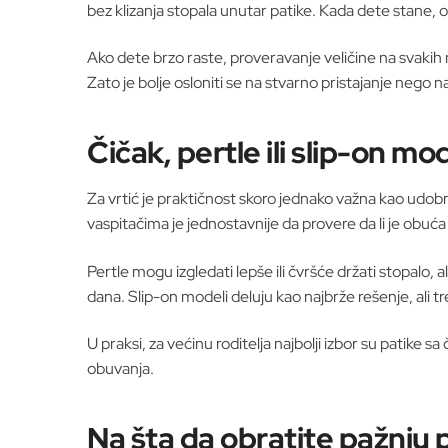
bez klizanja stopala unutar patike. Kada dete stane, o
Ako dete brzo raste, proveravanje veličine na svakih
Zato je bolje osloniti se na stvarno pristajanje nego n
Čičak, pertle ili slip-on mo
Za vrtić je praktičnost skoro jednako važna kao udob
vaspitačima je jednostavnije da provere da li je obu
Pertle mogu izgledati lepše ili čvršće držati stopalo,
dana. Slip-on modeli deluju kao najbrže rešenje, ali treb
U praksi, za većinu roditelja najbolji izbor su patike s
obuvanja.
Na šta da obratite pažnju p