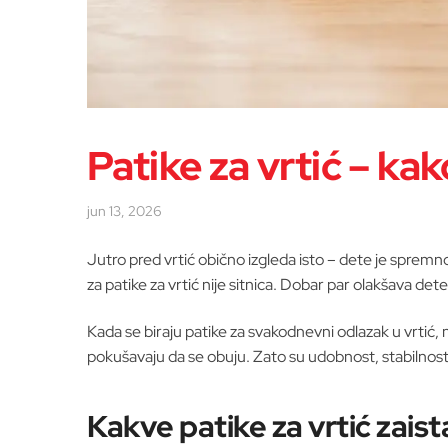
Patike za vrtić – kak
jun 13, 2026
Jutro pred vrtić obično izgleda isto – dete je spremno
za patike za vrtić nije sitnica. Dobar par olakšava det
Kada se biraju patike za svakodnevni odlazak u vrtić, 
pokušavaju da se obuju. Zato su udobnost, stabilnost 
Kakve patike za vrtić zaist