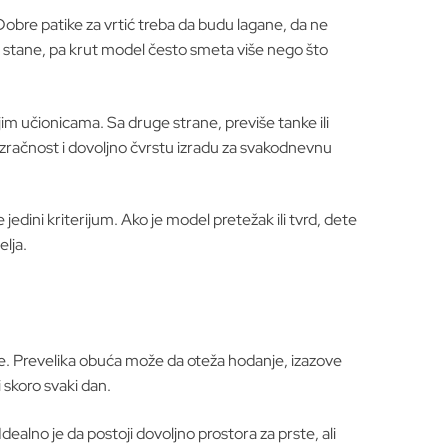
 Dobre patike za vrtić treba da budu lagane, da ne
i i stane, pa krut model često smeta više nego što
ijim učionicama. Sa druge strane, previše tanke ili
prozračnost i dovoljno čvrstu izradu za svakodnevnu
jedini kriterijum. Ako je model pretežak ili tvrd, dete
elja.
nje. Prevelika obuća može da oteža hodanje, izazove
i skoro svaki dan.
 Idealno je da postoji dovoljno prostora za prste, ali