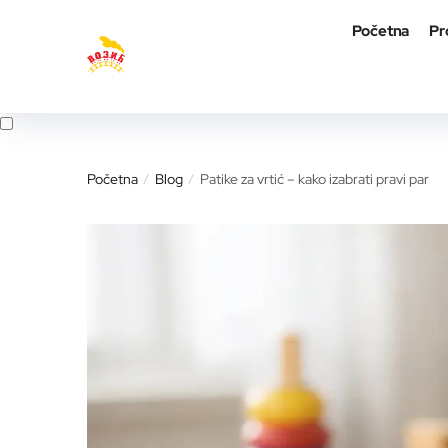
Skip
Skip
Početna
Pr
to
to
navigation
content
Početna
Blog
Patike za vrtić – kako izabrati pravi par
/
/