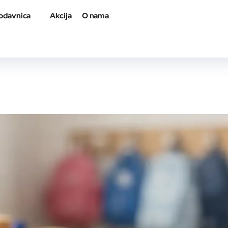
odavnica
Akcija
O nama