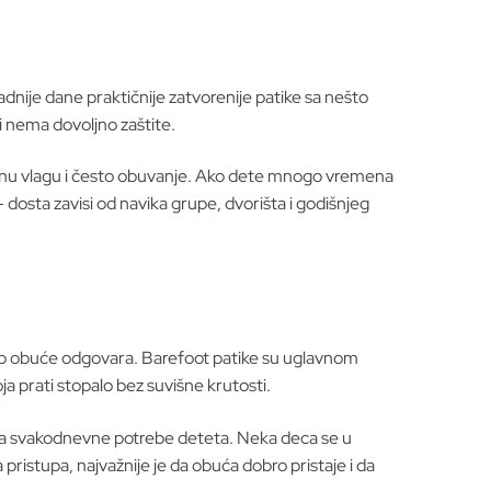
ladnije dane praktičnije zatvorenije patike sa nešto
li nema dovoljno zaštite.
emenu vlagu i često obuvanje. Ako dete mnogo vremena
 dosta zavisi od navika grupe, dvorišta i godišnjeg
v tip obuće odgovara. Barefoot patike su uglavnom
a prati stopalo bez suvišne krutosti.
bor za svakodnevne potrebe deteta. Neka deca se u
ristupa, najvažnije je da obuća dobro pristaje i da