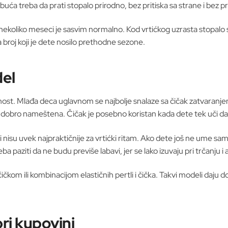
buća treba da prati stopalo prirodno, bez pritiska sa strane i bez p
 nekoliko meseci je sasvim normalno. Kod vrtićkog uzrasta stopalo
a broj koji je dete nosilo prethodne sezone.
del
nost. Mlađa deca uglavnom se najbolje snalaze sa čičak zatvaranje
ća dobro nameštena. Čičak je posebno koristan kada dete tek uči 
 ali nisu uvek najpraktičnije za vrtićki ritam. Ako dete još ne ume
a paziti da ne budu previše labavi, jer se lako izuvaju pri trčanju i ak
a čičkom ili kombinacijom elastičnih pertli i čička. Takvi modeli daju
ri kupovini