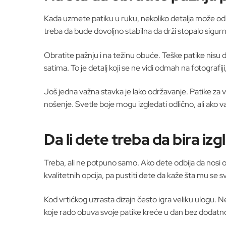
Kada uzmete patiku u ruku, nekoliko detalja može odm
treba da bude dovoljno stabilna da drži stopalo sigurn
Obratite pažnju i na težinu obuće. Teške patike nisu
satima. To je detalj koji se ne vidi odmah na fotografi
Još jedna važna stavka je lako održavanje. Patike za vr
nošenje. Svetle boje mogu izgledati odlično, ali ako v
Da li dete treba da bira izg
Treba, ali ne potpuno samo. Ako dete odbija da nosi
kvalitetnih opcija, pa pustiti dete da kaže šta mu se s
Kod vrtićkog uzrasta dizajn često igra veliku ulogu
koje rado obuva svoje patike kreće u dan bez dodatno