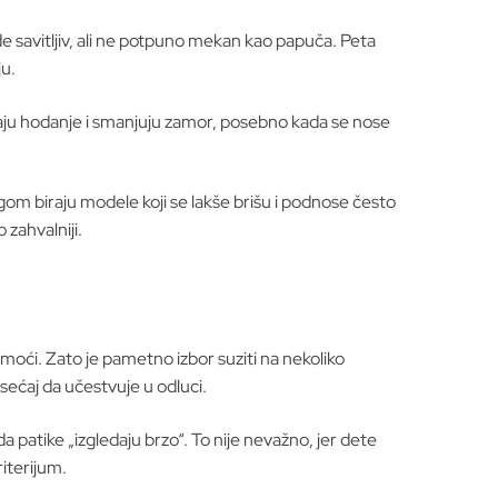
 savitljiv, ali ne potpuno mekan kao papuča. Peta
ju.
avaju hodanje i smanjuju zamor, posebno kada se nose
logom biraju modele koji se lakše brišu i podnose često
 zahvalniji.
oći. Zato je pametno izbor suziti na nekoliko
osećaj da učestvuje u odluci.
a patike „izgledaju brzo“. To nije nevažno, jer dete
iterijum.