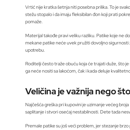
Vrtić nije kratka šetnja niti posebna prilika. To je s
stežu stopalo i da imaju fleksibilan đon koji prati po
pomaže.
Materijal takođe pravi veliku razliku. Patike koje ne 
mekane patike neće uvek pružiti dovoljno sigurnosti za
upotrebu.
Roditelji često traže obuću koja će trajati duže, što 
ga neće nositi sa lakoćom, čak i kada deluje kvalitetno
Veličina je važnija nego št
Najčešća greška pri kupovini je uzimanje većeg broja 
saplitanje i stvori osećaj nestabilnosti. Dete tada nes
Premale patike su još veći problem, jer stezanje brzo pos