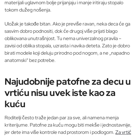
materijali uglavnom bolje prijanjaju i manje iritiraju stopalo
tokom dužeg nošenja.
Uložak je takođe bitan. Ako je previše ravan, neka deca će ga
sasvim dobro podnositi, dok će drugoj više prijati blago
oblikovana unutrašnjost. Tu nema univerzalnog pravila –
zavisi od oblika stopala, uzrasta i navika deteta. Zato je dobro
birati modele koji deluju prirodno pod nogom, a ne „napadno
anatomski“ bez potrebe.
Najudobnije patofne za decu u
vrtiću nisu uvek iste kao za
kuću
Roditelji često traže jedan par za sve, ali namena menja
kriterijume. Patofne za kuću mogu biti mekše i jednostavnije,
jer dete ima više kontrole nad prostorom i podlogom.
Za vrtić