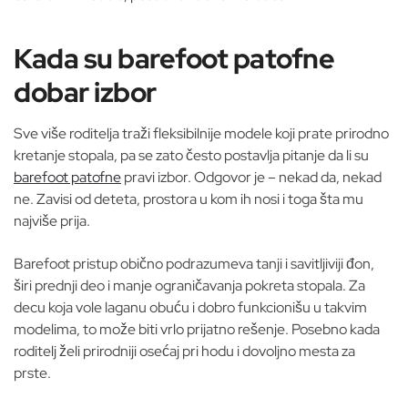
Kada su barefoot patofne
dobar izbor
Sve više roditelja traži fleksibilnije modele koji prate prirodno
kretanje stopala, pa se zato često postavlja pitanje da li su
barefoot patofne
pravi izbor. Odgovor je – nekad da, nekad
ne. Zavisi od deteta, prostora u kom ih nosi i toga šta mu
najviše prija.
Barefoot pristup obično podrazumeva tanji i savitljiviji đon,
širi prednji deo i manje ograničavanja pokreta stopala. Za
decu koja vole laganu obuću i dobro funkcionišu u takvim
modelima, to može biti vrlo prijatno rešenje. Posebno kada
roditelj želi prirodniji osećaj pri hodu i dovoljno mesta za
prste.