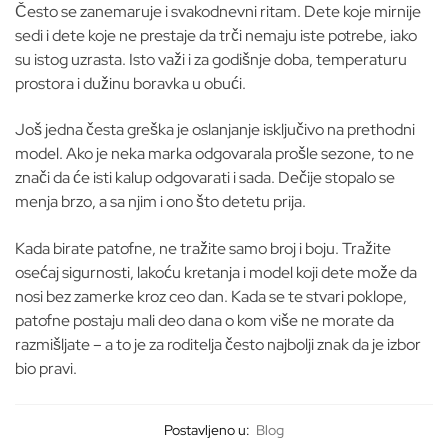
Često se zanemaruje i svakodnevni ritam. Dete koje mirnije
sedi i dete koje ne prestaje da trči nemaju iste potrebe, iako
su istog uzrasta. Isto važi i za godišnje doba, temperaturu
prostora i dužinu boravka u obući.
Još jedna česta greška je oslanjanje isključivo na prethodni
model. Ako je neka marka odgovarala prošle sezone, to ne
znači da će isti kalup odgovarati i sada. Dečije stopalo se
menja brzo, a sa njim i ono što detetu prija.
Kada birate patofne, ne tražite samo broj i boju. Tražite
osećaj sigurnosti, lakoću kretanja i model koji dete može da
nosi bez zamerke kroz ceo dan. Kada se te stvari poklope,
patofne postaju mali deo dana o kom više ne morate da
razmišljate – a to je za roditelja često najbolji znak da je izbor
bio pravi.
Postavljeno u:
Blog