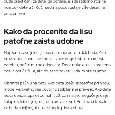
bude praktičan i za dete i za odrasle, ali i da stabilno stoji na
nozi dok dete trči, čuči, sedi na podu i ustaje više desetina
puta dnevno.
Kako da procenite da li su
patofne zaista udobne
Najjednostavniji test je posmatranje deteta dok hoda. Ako
pravi kratke, oprezne korake, vuče noge ili stalno namešta
patofnu, nešto mu ne odgovara. Deca retko opisuju precizno
gde ih obuća žulja, ali vrlo jasno pokazuju da im nije prijatno.
Obratite pažnju na petu. Ako peta „beži“ iz patofne pri hodu,
model verovatno nije dovoljno stabilan ili je prevelik. Ako dete
jedva ubaci stopalo i odmah traži da ih izuje, moguće je da je
kalup uzak ili da je gornji deo previše tvrd. Prsti ne bi trebalo
da budu sabijeni, ali ni da stopalo pliva u obući.