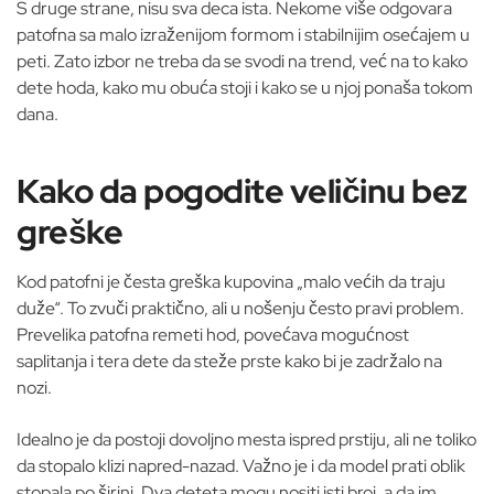
S druge strane, nisu sva deca ista. Nekome više odgovara
patofna sa malo izraženijom formom i stabilnijim osećajem u
peti. Zato izbor ne treba da se svodi na trend, već na to kako
dete hoda, kako mu obuća stoji i kako se u njoj ponaša tokom
dana.
Kako da pogodite veličinu bez
greške
Kod patofni je česta greška kupovina „malo većih da traju
duže“. To zvuči praktično, ali u nošenju često pravi problem.
Prevelika patofna remeti hod, povećava mogućnost
saplitanja i tera dete da steže prste kako bi je zadržalo na
nozi.
Idealno je da postoji dovoljno mesta ispred prstiju, ali ne toliko
da stopalo klizi napred-nazad. Važno je i da model prati oblik
stopala po širini. Dva deteta mogu nositi isti broj, a da im