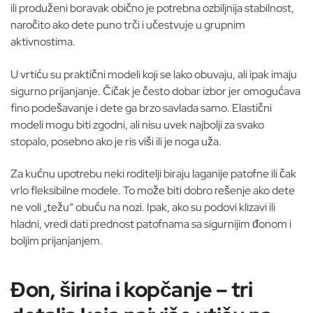
ili produženi boravak obično je potrebna ozbiljnija stabilnost,
naročito ako dete puno trči i učestvuje u grupnim
aktivnostima.
U vrtiću su praktični modeli koji se lako obuvaju, ali ipak imaju
sigurno prijanjanje. Čičak je često dobar izbor jer omogućava
fino podešavanje i dete ga brzo savlada samo. Elastični
modeli mogu biti zgodni, ali nisu uvek najbolji za svako
stopalo, posebno ako je ris viši ili je noga uža.
Za kućnu upotrebu neki roditelji biraju laganije patofne ili čak
vrlo fleksibilne modele. To može biti dobro rešenje ako dete
ne voli „težu“ obuću na nozi. Ipak, ako su podovi klizavi ili
hladni, vredi dati prednost patofnama sa sigurnijim đonom i
boljim prijanjanjem.
Đon, širina i kopčanje – tri