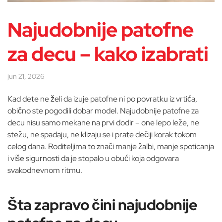
Najudobnije patofne
za decu – kako izabrati
jun 21, 2026
Kad dete ne želi da izuje patofne ni po povratku iz vrtića,
obično ste pogodili dobar model. Najudobnije patofne za
decu nisu samo mekane na prvi dodir – one lepo leže, ne
stežu, ne spadaju, ne klizaju se i prate dečiji korak tokom
celog dana. Roditeljima to znači manje žalbi, manje spoticanja
i više sigurnosti da je stopalo u obući koja odgovara
svakodnevnom ritmu.
Šta zapravo čini najudobnije