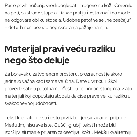
Posle prvih nošenja vredi pogledati i tragove na koži. Crvenilo
na peti, sa strane stopala ili iznad prstiju često znači da model
ne odgovara obliku stopala. Udobne patofne se „ne osećaju“
– dete ih nosi bez stalnog skretanja pažnje na njih.
Materijal pravi veću razliku
nego što deluje
Za boravak u zatvorenom prostoru, prozračnost je skoro
jednako važna kao i sama veličina. Dete u vrtiću ili školi
provede sate u patofnama, često u toplim prostorijama. Zato
materijali koji dopuštaju stopalu da diše prave veliku razliku u
svakodnevnoj udobnosti.
Tekstilne patofne su često prvi izbor jer su lagane i prijatne.
Međutim, nisu sve iste. Gušći, grublji tekstil može biti
izdržljiv, ali manje prijatan za osetljivu kožu. Mekši i kvalitetniji