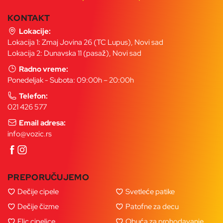
KONTAKT
Lokacije:
Lokacija 1: Zmaj Jovina 26 (TC Lupus), Novi sad
Lokacija 2: Dunavska 11 (pasaž), Novi sad
Radno vreme:
Ponedeljak - Subota: 09:00h – 20:00h
Telefon:
021 426 577
Email adresa:
info@vozic.rs
PREPORUČUJEMO
Dečije cipele
Svetleće patike
Dečije čizme
Patofne za decu
Flic cipelice
Obuća za prohodavanje