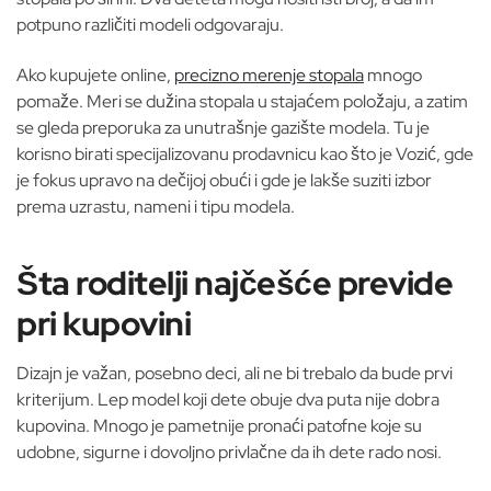
potpuno različiti modeli odgovaraju.
Ako kupujete online,
precizno merenje stopala
mnogo
pomaže. Meri se dužina stopala u stajaćem položaju, a zatim
se gleda preporuka za unutrašnje gazište modela. Tu je
korisno birati specijalizovanu prodavnicu kao što je Vozić, gde
je fokus upravo na dečijoj obući i gde je lakše suziti izbor
prema uzrastu, nameni i tipu modela.
Šta roditelji najčešće previde
pri kupovini
Dizajn je važan, posebno deci, ali ne bi trebalo da bude prvi
kriterijum. Lep model koji dete obuje dva puta nije dobra
kupovina. Mnogo je pametnije pronaći patofne koje su
udobne, sigurne i dovoljno privlačne da ih dete rado nosi.