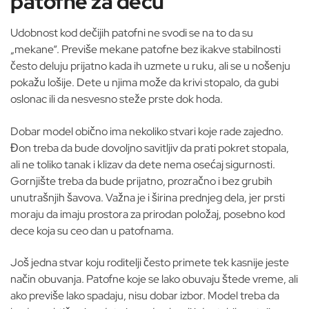
patofne za decu
Udobnost kod dečijih patofni ne svodi se na to da su
„mekane“. Previše mekane patofne bez ikakve stabilnosti
često deluju prijatno kada ih uzmete u ruku, ali se u nošenju
pokažu lošije. Dete u njima može da krivi stopalo, da gubi
oslonac ili da nesvesno steže prste dok hoda.
Dobar model obično ima nekoliko stvari koje rade zajedno.
Đon treba da bude dovoljno savitljiv da prati pokret stopala,
ali ne toliko tanak i klizav da dete nema osećaj sigurnosti.
Gornjište treba da bude prijatno, prozračno i bez grubih
unutrašnjih šavova. Važna je i širina prednjeg dela, jer prsti
moraju da imaju prostora za prirodan položaj, posebno kod
dece koja su ceo dan u patofnama.
Još jedna stvar koju roditelji često primete tek kasnije jeste
način obuvanja. Patofne koje se lako obuvaju štede vreme, ali
ako previše lako spadaju, nisu dobar izbor. Model treba da