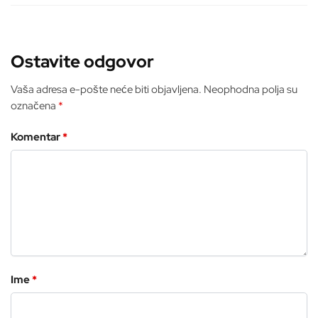
Ostavite odgovor
Vaša adresa e-pošte neće biti objavljena.
Neophodna polja su
označena
*
Komentar
*
Ime
*