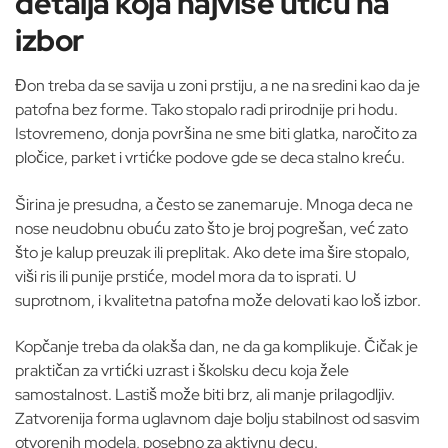
detalja koja najviše utiču na
izbor
Đon treba da se savija u zoni prstiju, a ne na sredini kao da je
patofna bez forme. Tako stopalo radi prirodnije pri hodu.
Istovremeno, donja površina ne sme biti glatka, naročito za
pločice, parket i vrtićke podove gde se deca stalno kreću.
Širina je presudna, a često se zanemaruje. Mnoga deca ne
nose neudobnu obuću zato što je broj pogrešan, već zato
što je kalup preuzak ili preplitak. Ako dete ima šire stopalo,
viši ris ili punije prstiće, model mora da to isprati. U
suprotnom, i kvalitetna patofna može delovati kao loš izbor.
Kopčanje treba da olakša dan, ne da ga komplikuje. Čičak je
praktičan za vrtićki uzrast i školsku decu koja žele
samostalnost. Lastiš može biti brz, ali manje prilagodljiv.
Zatvorenija forma uglavnom daje bolju stabilnost od sasvim
otvorenih modela, posebno za aktivnu decu.