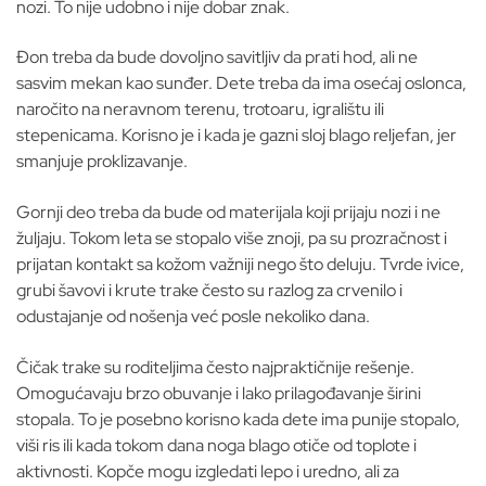
nozi. To nije udobno i nije dobar znak.
Đon treba da bude dovoljno savitljiv da prati hod, ali ne
sasvim mekan kao sunđer. Dete treba da ima osećaj oslonca,
naročito na neravnom terenu, trotoaru, igralištu ili
stepenicama. Korisno je i kada je gazni sloj blago reljefan, jer
smanjuje proklizavanje.
Gornji deo treba da bude od materijala koji prijaju nozi i ne
žuljaju. Tokom leta se stopalo više znoji, pa su prozračnost i
prijatan kontakt sa kožom važniji nego što deluju. Tvrde ivice,
grubi šavovi i krute trake često su razlog za crvenilo i
odustajanje od nošenja već posle nekoliko dana.
Čičak trake su roditeljima često najpraktičnije rešenje.
Omogućavaju brzo obuvanje i lako prilagođavanje širini
stopala. To je posebno korisno kada dete ima punije stopalo,
viši ris ili kada tokom dana noga blago otiče od toplote i
aktivnosti. Kopče mogu izgledati lepo i uredno, ali za