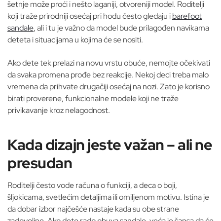
šetnje može proći i nešto laganiji, otvoreniji model. Roditelji
koji traže prirodniji osećaj pri hodu često gledaju i
barefoot
sandale
, ali i tu je važno da model bude prilagođen navikama
deteta i situacijama u kojima će se nositi.
Ako dete tek prelazi na novu vrstu obuće, nemojte očekivati
da svaka promena prođe bez reakcije. Nekoj deci treba malo
vremena da prihvate drugačiji osećaj na nozi. Zato je korisno
birati proverene, funkcionalne modele koji ne traže
privikavanje kroz nelagodnost.
Kada dizajn jeste važan – ali ne
presudan
Roditelji često vode računa o funkciji, a deca o boji,
šljokicama, svetlećim detaljima ili omiljenom motivu. Istina je
da dobar izbor najčešće nastaje kada su obe strane
zadovoljne. Ako dete rado obuva sandale, veća je šansa da će