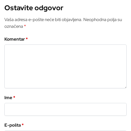
Ostavite odgovor
Vaša adresa e-pošte neće biti objavljena.
Neophodna polja su
označena
*
Komentar
*
Ime
*
E-pošta
*