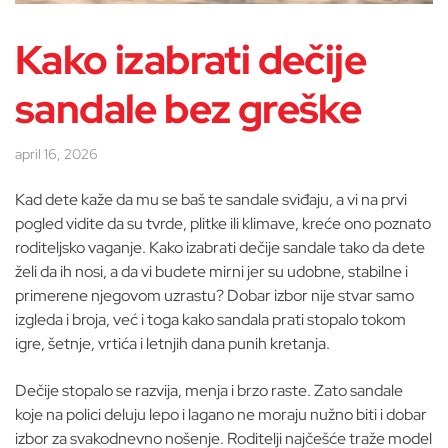
Kako izabrati dečije
sandale bez greške
april 16, 2026
Kad dete kaže da mu se baš te sandale sviđaju, a vi na prvi
pogled vidite da su tvrde, plitke ili klimave, kreće ono poznato
roditeljsko vaganje. Kako izabrati dečije sandale tako da dete
želi da ih nosi, a da vi budete mirni jer su udobne, stabilne i
primerene njegovom uzrastu? Dobar izbor nije stvar samo
izgleda i broja, već i toga kako sandala prati stopalo tokom
igre, šetnje, vrtića i letnjih dana punih kretanja.
Dečije stopalo se razvija, menja i brzo raste. Zato sandale
koje na polici deluju lepo i lagano ne moraju nužno biti i dobar
izbor za svakodnevno nošenje. Roditelji najčešće traže model