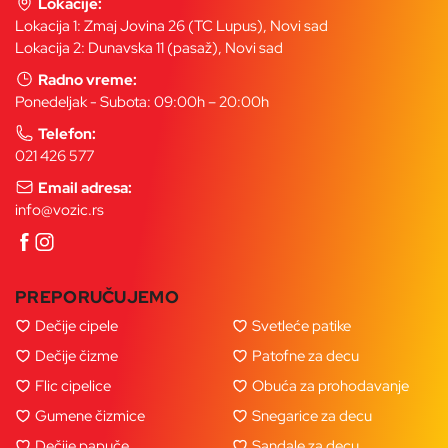
Lokacije:
Lokacija 1: Zmaj Jovina 26 (TC Lupus), Novi sad
Lokacija 2: Dunavska 11 (pasaž), Novi sad
Radno vreme:
Ponedeljak - Subota: 09:00h – 20:00h
Telefon:
021 426 577
Email adresa:
info@vozic.rs
PREPORUČUJEMO
Dečije cipele
Svetleće patike
Dečije čizme
Patofne za decu
Flic cipelice
Obuća za prohodavanje
Gumene čizmice
Snegarice za decu
Dečije papuče
Sandale za decu