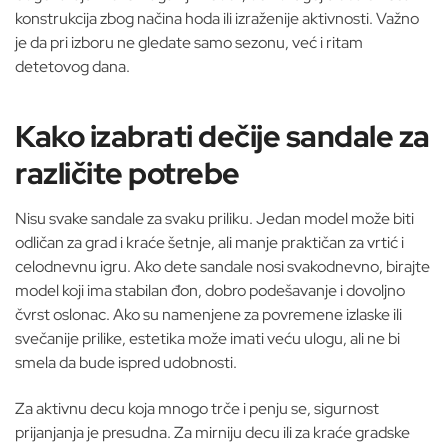
konstrukcija zbog načina hoda ili izraženije aktivnosti. Važno
je da pri izboru ne gledate samo sezonu, već i ritam
detetovog dana.
Kako izabrati dečije sandale za
različite potrebe
Nisu svake sandale za svaku priliku. Jedan model može biti
odličan za grad i kraće šetnje, ali manje praktičan za vrtić i
celodnevnu igru. Ako dete sandale nosi svakodnevno, birajte
model koji ima stabilan đon, dobro podešavanje i dovoljno
čvrst oslonac. Ako su namenjene za povremene izlaske ili
svečanije prilike, estetika može imati veću ulogu, ali ne bi
smela da bude ispred udobnosti.
Za aktivnu decu koja mnogo trče i penju se, sigurnost
prijanjanja je presudna. Za mirniju decu ili za kraće gradske