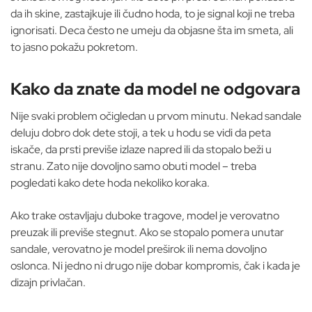
da ih skine, zastajkuje ili čudno hoda, to je signal koji ne treba
ignorisati. Deca često ne umeju da objasne šta im smeta, ali
to jasno pokažu pokretom.
Kako da znate da model ne odgovara
Nije svaki problem očigledan u prvom minutu. Nekad sandale
deluju dobro dok dete stoji, a tek u hodu se vidi da peta
iskače, da prsti previše izlaze napred ili da stopalo beži u
stranu. Zato nije dovoljno samo obuti model – treba
pogledati kako dete hoda nekoliko koraka.
Ako trake ostavljaju duboke tragove, model je verovatno
preuzak ili previše stegnut. Ako se stopalo pomera unutar
sandale, verovatno je model preširok ili nema dovoljno
oslonca. Ni jedno ni drugo nije dobar kompromis, čak i kada je
dizajn privlačan.