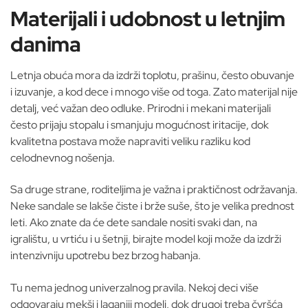
Materijali i udobnost u letnjim
danima
Letnja obuća mora da izdrži toplotu, prašinu, često obuvanje
i izuvanje, a kod dece i mnogo više od toga. Zato materijal nije
detalj, već važan deo odluke. Prirodni i mekani materijali
često prijaju stopalu i smanjuju mogućnost iritacije, dok
kvalitetna postava može napraviti veliku razliku kod
celodnevnog nošenja.
Sa druge strane, roditeljima je važna i praktičnost održavanja.
Neke sandale se lakše čiste i brže suše, što je velika prednost
leti. Ako znate da će dete sandale nositi svaki dan, na
igralištu, u vrtiću i u šetnji, birajte model koji može da izdrži
intenzivniju upotrebu bez brzog habanja.
Tu nema jednog univerzalnog pravila. Nekoj deci više
odgovaraju mekši i laganiji modeli, dok drugoj treba čvršća