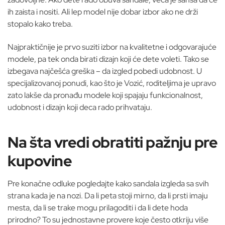
ih zaista i nositi. Ali lep model nije dobar izbor ako ne drži
stopalo kako treba.
Najpraktičnije je prvo suziti izbor na kvalitetne i odgovarajuće
modele, pa tek onda birati dizajn koji će dete voleti. Tako se
izbegava najčešća greška – da izgled pobedi udobnost. U
specijalizovanoj ponudi, kao što je Vozić, roditeljima je upravo
zato lakše da pronađu modele koji spajaju funkcionalnost,
udobnost i dizajn koji deca rado prihvataju.
Na šta vredi obratiti pažnju pre
kupovine
Pre konačne odluke pogledajte kako sandala izgleda sa svih
strana kada je na nozi. Da li peta stoji mirno, da li prsti imaju
mesta, da li se trake mogu prilagoditi i da li dete hoda
prirodno? To su jednostavne provere koje često otkriju više