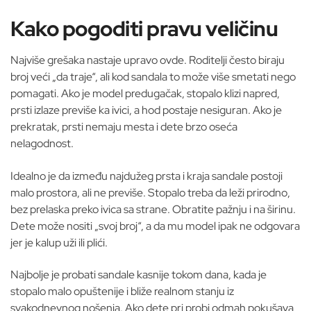
Kako pogoditi pravu veličinu
Najviše grešaka nastaje upravo ovde. Roditelji često biraju
broj veći „da traje“, ali kod sandala to može više smetati nego
pomagati. Ako je model predugačak, stopalo klizi napred,
prsti izlaze previše ka ivici, a hod postaje nesiguran. Ako je
prekratak, prsti nemaju mesta i dete brzo oseća
nelagodnost.
Idealno je da između najdužeg prsta i kraja sandale postoji
malo prostora, ali ne previše. Stopalo treba da leži prirodno,
bez prelaska preko ivica sa strane. Obratite pažnju i na širinu.
Dete može nositi „svoj broj“, a da mu model ipak ne odgovara
jer je kalup uži ili plići.
Najbolje je probati sandale kasnije tokom dana, kada je
stopalo malo opuštenije i bliže realnom stanju iz
svakodnevnog nošenja. Ako dete pri probi odmah pokušava