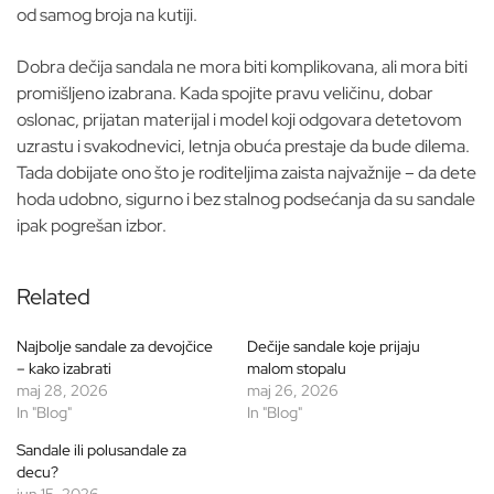
od samog broja na kutiji.
Dobra dečija sandala ne mora biti komplikovana, ali mora biti
promišljeno izabrana. Kada spojite pravu veličinu, dobar
oslonac, prijatan materijal i model koji odgovara detetovom
uzrastu i svakodnevici, letnja obuća prestaje da bude dilema.
Tada dobijate ono što je roditeljima zaista najvažnije – da dete
hoda udobno, sigurno i bez stalnog podsećanja da su sandale
ipak pogrešan izbor.
Related
Najbolje sandale za devojčice
Dečije sandale koje prijaju
– kako izabrati
malom stopalu
maj 28, 2026
maj 26, 2026
In "Blog"
In "Blog"
Sandale ili polusandale za
decu?