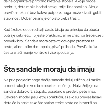
da ne ograničava prirodno kretanje stopala. Ako je model
prekrut, dete može hodati nesigurnije ili nepravilno. Ako je
previše mekan i bez ikakve potpore, noga može klizati i gubiti
stabilnost. Dobar balans je ono što treba tražiti.
Kod školske dece roditelji često biraju po principu da obuća
potraje celo leto. To jeste praktično, ali ne znači da treba uzeti
prevelik broj. Sandala mora ostaviti dovoljno prostora za
prste, ali ne toliko da stopalo „pliva“ pri hodu. Previše lufta
često znači manje kontrole i više spoticanja.
Šta sandale moraju da imaju
Na prvi pogled mnoge dečije sandale deluju slično, ali razlike
u konstrukciji se vrlo brzo osete u nošenju. Najvažnije je da
sandala dobro drži stopalo, posebno u predelu pete i risa.
Otvoreni modeli jesu letnji i praktični, ali ako su previše labavi,
dete će ih nositi tako što stalno steže prste da ih zadrži na