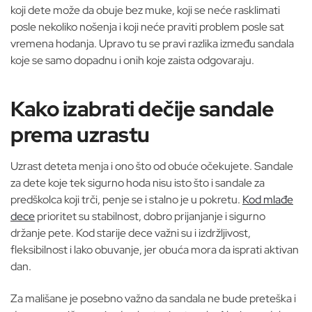
koji dete može da obuje bez muke, koji se neće rasklimati
posle nekoliko nošenja i koji neće praviti problem posle sat
vremena hodanja. Upravo tu se pravi razlika između sandala
koje se samo dopadnu i onih koje zaista odgovaraju.
Kako izabrati dečije sandale
prema uzrastu
Uzrast deteta menja i ono što od obuće očekujete. Sandale
za dete koje tek sigurno hoda nisu isto što i sandale za
predškolca koji trči, penje se i stalno je u pokretu.
Kod mlađe
dece
prioritet su stabilnost, dobro prijanjanje i sigurno
držanje pete. Kod starije dece važni su i izdržljivost,
fleksibilnost i lako obuvanje, jer obuća mora da isprati aktivan
dan.
Za mališane je posebno važno da sandala ne bude preteška i