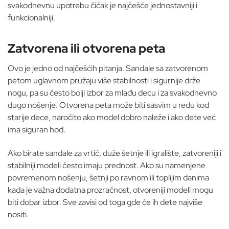
svakodnevnu upotrebu čičak je najčešće jednostavniji i
funkcionalniji.
Zatvorena ili otvorena peta
Ovo je jedno od najčešćih pitanja. Sandale sa zatvorenom
petom uglavnom pružaju više stabilnosti i sigurnije drže
nogu, pa su često bolji izbor za mlađu decu i za svakodnevno
dugo nošenje. Otvorena peta može biti sasvim u redu kod
starije dece, naročito ako model dobro naleže i ako dete već
ima siguran hod.
Ako birate sandale za vrtić, duže šetnje ili igralište, zatvoreniji i
stabilniji modeli često imaju prednost. Ako su namenjene
povremenom nošenju, šetnji po ravnom ili toplijim danima
kada je važna dodatna prozračnost, otvoreniji modeli mogu
biti dobar izbor. Sve zavisi od toga gde će ih dete najviše
nositi.