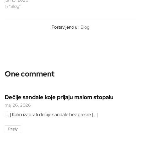
jun 15, 2026
In "Blog"
Postavljeno u:
Blog
One comment
Dečije sandale koje prijaju malom stopalu
maj 26, 2026
[…] Kako izabrati dečije sandale bez greške […]
Reply