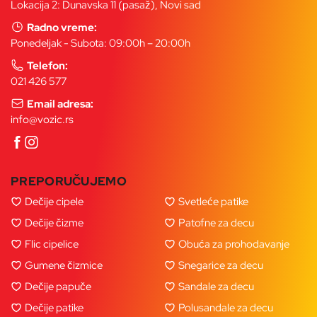
Lokacija 2: Dunavska 11 (pasaž), Novi sad
Radno vreme:
Ponedeljak - Subota: 09:00h – 20:00h
Telefon:
021 426 577
Email adresa:
info@vozic.rs
PREPORUČUJEMO
Dečije cipele
Svetleće patike
Dečije čizme
Patofne za decu
Flic cipelice
Obuća za prohodavanje
Gumene čizmice
Snegarice za decu
Dečije papuče
Sandale za decu
Dečije patike
Polusandale za decu