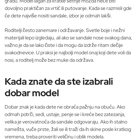
gradu. Model lagan za kratke šetnje možda neće biti
dovoljno praktičan za vrtić ili putovanje. Kada se razmisli gde
će dete najviše nositi sandale, izbor je odmah lakši.
Roditelji često zanemare i održavanje. Svetle boje i nežni
materijali lepo izgledaju, ali ako se sandale nose svakog dana,
važno je da se lako čiste i da mogu da izdrže ritam dečije
svakodnevice. U praksi je najbolji model onaj koji dete voli da
nosi, a roditelj može bez muke da održava.
Kada znate da ste izabrali
dobar model
Dobar znak je kada dete ne obraća pažnju na obuću. Ako
odmah potrči, sedi, ustaje, penje se i kreće bez zatezanja,
velika je verovatnoća da sandale odgovaraju. Ako ih stalno
namešta, vuče prste, žali se ili traži da ih skine posle kratkog
vremena, treba proveriti veličinu i oblik modela.