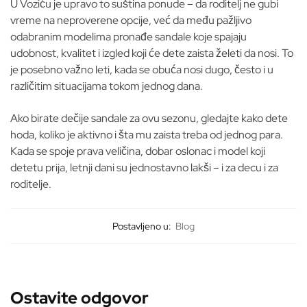
U Voziću je upravo to suština ponude – da roditelj ne gubi
vreme na neproverene opcije, već da među pažljivo
odabranim modelima pronađe sandale koje spajaju
udobnost, kvalitet i izgled koji će dete zaista želeti da nosi. To
je posebno važno leti, kada se obuća nosi dugo, često i u
različitim situacijama tokom jednog dana.
Ako birate dečije sandale za ovu sezonu, gledajte kako dete
hoda, koliko je aktivno i šta mu zaista treba od jednog para.
Kada se spoje prava veličina, dobar oslonac i model koji
detetu prija, letnji dani su jednostavno lakši – i za decu i za
roditelje.
Postavljeno u:
Blog
Ostavite odgovor