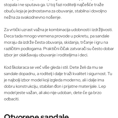
stopala i ne sputava ga. U toj fazi roditelji najčešće traže
obuću koja je jednostavna za obuvanje, stabilna i dovoljno
nežna za svakodnevno nošenje.
Za vrtićki uzrast važna je kombinacija udobnosti i izdržljivosti.
Deca tada mnogo vremena provode u pokretu, pa sandale
moraju da izdrže česta obuvanja, skidanja, trčanje i igru na
različitim podlogama. Praktični čičak zatvarači su često dobar
izbor jer olakšavaju obuvanje i roditeljima i deci.
Kod školaraca se već više gleda i stil. Dete želi da mu se
sandale dopadnu, a roditelj i dalje traži kvalitet i sigurnost. Tu
je najbolji izbor model koji izgleda moderno, ali i dalje ima
dobru konstrukciju, stabilan đon i prijatne materijale. Lep
model jeste važan, ali ako nije udoban, dete će ga brzo
odbaciti.
Otvorene sandale,