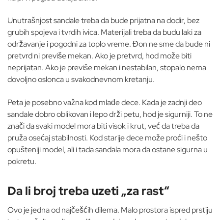
Unutrašnjost sandale treba da bude prijatna na dodir, bez
grubih spojeva i tvrdih ivica. Materijali treba da budu laki za
održavanje i pogodni za toplo vreme. Đon ne sme da bude ni
pretvrd ni previše mekan. Ako je pretvrd, hod može biti
neprijatan. Ako je previše mekan i nestabilan, stopalo nema
dovoljno oslonca u svakodnevnom kretanju.
Peta je posebno važna kod mlađe dece. Kada je zadnji deo
sandale dobro oblikovan i lepo drži petu, hod je sigurniji. To ne
znači da svaki model mora biti visok i krut, već da treba da
pruža osećaj stabilnosti. Kod starije dece može proći i nešto
opušteniji model, ali i tada sandala mora da ostane sigurna u
pokretu.
Da li broj treba uzeti „za rast“
Ovo je jedna od najčešćih dilema. Malo prostora ispred prstiju