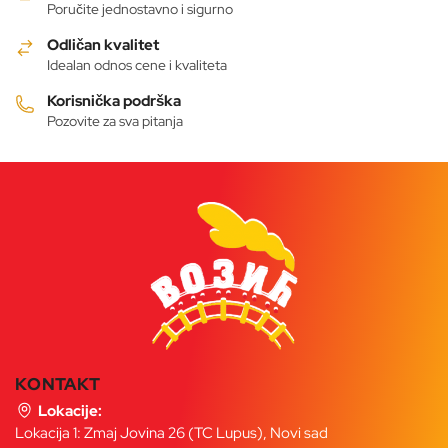
Poručite jednostavno i sigurno
Odličan kvalitet
Idealan odnos cene i kvaliteta
Korisnička podrška
Pozovite za sva pitanja
KONTAKT
Lokacije:
Lokacija 1: Zmaj Jovina 26 (TC Lupus), Novi sad