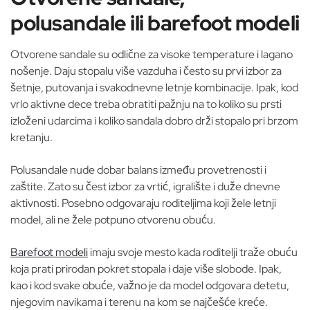
polusandale ili barefoot modeli
Otvorene sandale su odlične za visoke temperature i lagano
nošenje. Daju stopalu više vazduha i često su prvi izbor za
šetnje, putovanja i svakodnevne letnje kombinacije. Ipak, kod
vrlo aktivne dece treba obratiti pažnju na to koliko su prsti
izloženi udarcima i koliko sandala dobro drži stopalo pri brzom
kretanju.
Polusandale nude dobar balans između provetrenosti i
zaštite. Zato su čest izbor za vrtić, igralište i duže dnevne
aktivnosti. Posebno odgovaraju roditeljima koji žele letnji
model, ali ne žele potpuno otvorenu obuću.
Barefoot modeli
imaju svoje mesto kada roditelji traže obuću
koja prati prirodan pokret stopala i daje više slobode. Ipak,
kao i kod svake obuće, važno je da model odgovara detetu,
njegovim navikama i terenu na kom se najčešće kreće.