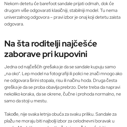
Nekom detetu će barefoot sandale prijati odmah, dok će
drugom više odgovarati klasičniji, stabilniji model. Tu nema
univerzalnog odgovora – pravi izbor je onaj koji detetu zaista
odgovara.
Na šta roditelji najčešće
zaborave pri kupovini
Jedna od najčešćih grešaka je da se sandale kupuju samo
„na oko“. Lep model na fotografiji ili polici ne znači mnogo ako
ne odgovara širini stopala, risu ili načinu hoda. Druga česta
greška je da se proba obavlja prebrzo. Dete treba da napravi
nekoliko koraka, da se okrene, čučne i prohoda normalno, ne
samo da stoji u mestu.
Takođe, nije svaka letnja obuća za svaku priliku. Sandale za
plažu ne moraju biti najbolji izbor za celodnevni boravak u