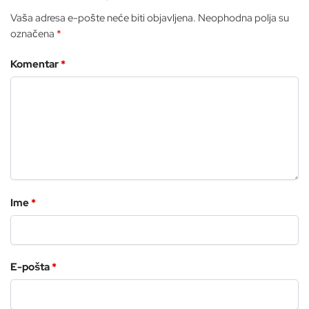
Vaša adresa e-pošte neće biti objavljena.
Neophodna polja su
označena
*
Komentar
*
Ime
*
E-pošta
*