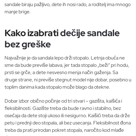
sandale biraju pažljivo, dete ih nosi rado, a roditelj ima mnogo
manje brige.
Kako izabrati
dečije sandale
bez greške
Najvažnije je da sandala lepo drži stopalo. Letnja obuća ne
sme da bude previše labava, jer tada stopalo „beži“ pri hodu,
prsti se grče, a dete nesvesno menja način gaženja. Sa
druge strane, ni previše stegnut model nije dobar, posebno u
toplim danima kada stopalo može blago da otekne.
Dobar izbor obično počinje od tri stvari – gazišta, kaišića i
fleksibilnosti. Gazište treba da bude ravno i stabilno, bez
osećaja da dete stoji ukoso ili nesigurno. Kaišići treba da drže
petu i prednji deo stopala, ali bez usecanja. Fleksibilnost đona
treba da prati prirodan pokret stopala, naročito kod mlađe