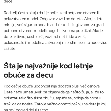
dece.
Roditelji često pitaju da li je bolje uzeti potpuno otvoren ili
poluzatvoren model. Odgovor zavisi od deteta. Ako je dete
mirnije, već sigurno hoda i sandale koristi uglavnom za grad,
potpuno otvoreni modeli mogu biti veoma praktični. Ako je
dete aktivno, često trči, vozi trotinet ili ide u vrtić,
polusandale ili modeli sa zatvorenijim prstima često nude više
zaštite.
Šta je najvažnije kod letnje
obuće za decu
Kod dečije obuće udobnost nije dodatni plus, već osnova.
Dete neće umeti uvek da objasni da ga nešto žulja, ali će to
pokazati tako što skida obuću, sapliće se, odbija da hoda ili
traži da ga nosite. Zato je važno obratiti pažnju na detalje koji
na prvi pogled deluju sitno.