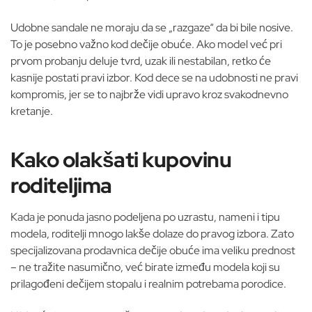
Udobne sandale ne moraju da se „razgaze“ da bi bile nosive.
To je posebno važno kod dečije obuće. Ako model već pri
prvom probanju deluje tvrd, uzak ili nestabilan, retko će
kasnije postati pravi izbor. Kod dece se na udobnosti ne pravi
kompromis, jer se to najbrže vidi upravo kroz svakodnevno
kretanje.
Kako olakšati kupovinu
roditeljima
Kada je ponuda jasno podeljena po uzrastu, nameni i tipu
modela, roditelji mnogo lakše dolaze do pravog izbora. Zato
specijalizovana prodavnica dečije obuće ima veliku prednost
– ne tražite nasumično, već birate između modela koji su
prilagođeni dečijem stopalu i realnim potrebama porodice.