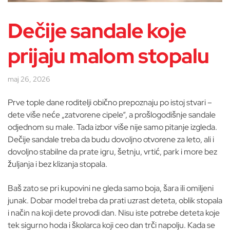
Dečije sandale koje
prijaju malom stopalu
maj 26, 2026
Prve tople dane roditelji obično prepoznaju po istoj stvari –
dete više neće „zatvorene cipele“, a prošlogodišnje sandale
odjednom su male. Tada izbor više nije samo pitanje izgleda.
Dečije sandale treba da budu dovoljno otvorene za leto, ali i
dovoljno stabilne da prate igru, šetnju, vrtić, park i more bez
žuljanja i bez klizanja stopala.
Baš zato se pri kupovini ne gleda samo boja, šara ili omiljeni
junak. Dobar model treba da prati uzrast deteta, oblik stopala
i način na koji dete provodi dan. Nisu iste potrebe deteta koje
tek sigurno hoda i školarca koji ceo dan trči napolju. Kada se