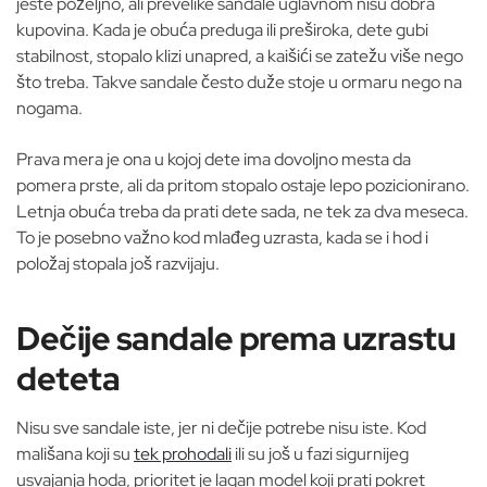
jeste poželjno, ali prevelike sandale uglavnom nisu dobra
kupovina. Kada je obuća preduga ili preširoka, dete gubi
stabilnost, stopalo klizi unapred, a kaišići se zatežu više nego
što treba. Takve sandale često duže stoje u ormaru nego na
nogama.
Prava mera je ona u kojoj dete ima dovoljno mesta da
pomera prste, ali da pritom stopalo ostaje lepo pozicionirano.
Letnja obuća treba da prati dete sada, ne tek za dva meseca.
To je posebno važno kod mlađeg uzrasta, kada se i hod i
položaj stopala još razvijaju.
Dečije sandale prema uzrastu
deteta
Nisu sve sandale iste, jer ni dečije potrebe nisu iste. Kod
mališana koji su
tek prohodali
ili su još u fazi sigurnijeg
usvajanja hoda, prioritet je lagan model koji prati pokret