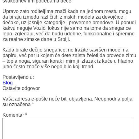
svakodnevnim potrebama dece.
Upravo zato roditeljima znači kada na jednom mestu mogu
da biraju između različitih zimskih modela za devojčice i
dečake, uz jasnije kategorije i proverene brendove. U ponudi
kakvu neguje Vozić, fokus nije samo na tome da snegarice
lepo izgledaju, već da budu udobne, funkcionalne i spremne
za realne zimske dane u Srbiji.
Kada birate dečije snegarice, ne tražite savršen model na
papiru, već par u kojem će dete zaista želeti da provede zimu
– topla noga, siguran korak i mirniji izlazak iz kuće u hladno
jutro često znače više nego bilo koji trend.
Postavljeno u:
Blog
Ostavite odgovor
Vaša adresa e-pošte neće biti objavljena.
Neophodna polja
su označena
*
Komentar
*