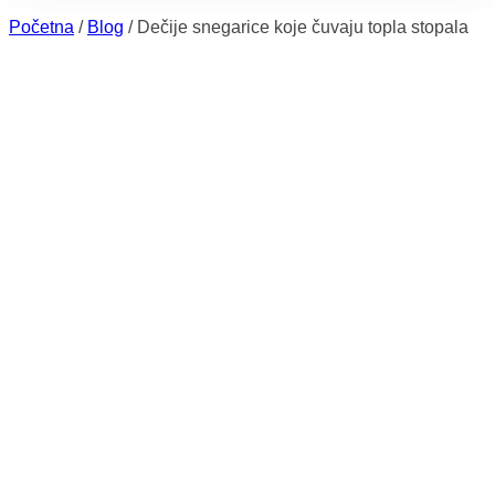
Početna
/
Blog
/
Dečije snegarice koje čuvaju topla stopala