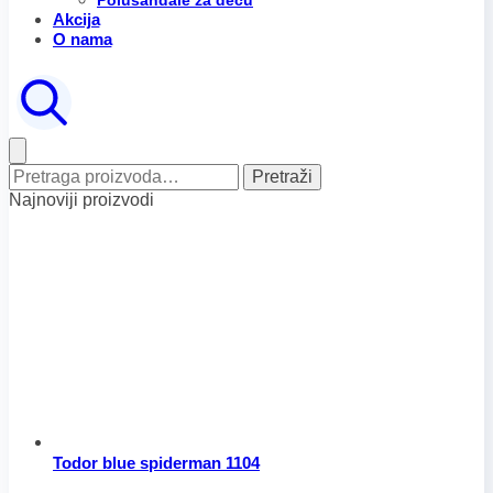
Polusandale za decu
Akcija
O nama
Pretraga
Pretraži
za:
Najnoviji proizvodi
Todor blue spiderman 1104
Raspon
Ovaj