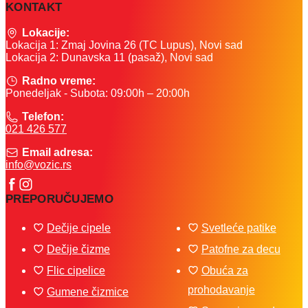
KONTAKT
Lokacije:
Lokacija 1: Zmaj Jovina 26 (TC Lupus), Novi sad
Lokacija 2: Dunavska 11 (pasaž), Novi sad
Radno vreme:
Ponedeljak - Subota: 09:00h – 20:00h
Telefon:
021 426 577
Email adresa:
info@vozic.rs
PREPORUČUJEMO
Dečije cipele
Svetleće patike
Dečije čizme
Patofne za decu
Flic cipelice
Obuća za
prohodavanje
Gumene čizmice