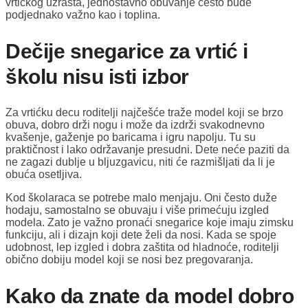
vrtićkog uzrasta, jednostavno obuvanje često bude
podjednako važno kao i toplina.
Dečije snegarice za vrtić i
školu nisu isti izbor
Za vrtićku decu roditelji najčešće traže model koji se brzo
obuva, dobro drži nogu i može da izdrži svakodnevno
kvašenje, gaženje po baricama i igru napolju. Tu su
praktičnost i lako održavanje presudni. Dete neće paziti da
ne zagazi dublje u bljuzgavicu, niti će razmišljati da li je
obuća osetljiva.
Kod školaraca se potrebe malo menjaju. Oni često duže
hodaju, samostalno se obuvaju i više primećuju izgled
modela. Zato je važno pronaći snegarice koje imaju zimsku
funkciju, ali i dizajn koji dete želi da nosi. Kada se spoje
udobnost, lep izgled i dobra zaštita od hladnoće, roditelji
obično dobiju model koji se nosi bez pregovaranja.
Kako da znate da model dobro