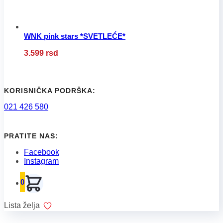
proizvoda.
WNK pink stars *SVETLEĆE*
Ovaj
3.599
rsd
proizvod
ima
više
varijanti.
Opcije
KORISNIČKA PODRŠKA:
mogu
021 426 580
biti
izabrane
na
stranici
PRATITE NAS:
proizvoda.
Facebook
Instagram
0