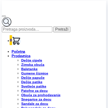
Pretraga
Pretraži
za:
0
Početna
Prodavnica
Dečije cipele
Zimska obuća
Baletanke
Gumene čizmice
Dečije papuče
Dečije patike
Svetleće patike
Patofne za decu
Obuća za prohodavanje
Snegarice za decu
Sandale za decu