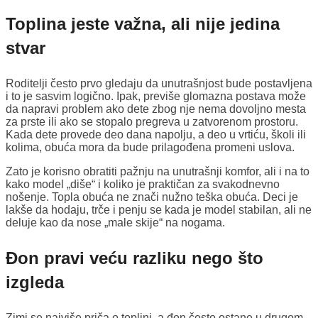
Toplina jeste važna, ali nije jedina
stvar
Roditelji često prvo gledaju da unutrašnjost bude postavljena
i to je sasvim logično. Ipak, previše glomazna postava može
da napravi problem ako dete zbog nje nema dovoljno mesta
za prste ili ako se stopalo pregreva u zatvorenom prostoru.
Kada dete provede deo dana napolju, a deo u vrtiću, školi ili
kolima, obuća mora da bude prilagođena promeni uslova.
Zato je korisno obratiti pažnju na unutrašnji komfor, ali i na to
kako model „diše“ i koliko je praktičan za svakodnevno
nošenje. Topla obuća ne znači nužno teška obuća. Deci je
lakše da hodaju, trče i penju se kada je model stabilan, ali ne
deluje kao da nose „male skije“ na nogama.
Đon pravi veću razliku nego što
izgleda
Zimi se najviše priča o toplini, a đon često ostane u drugom