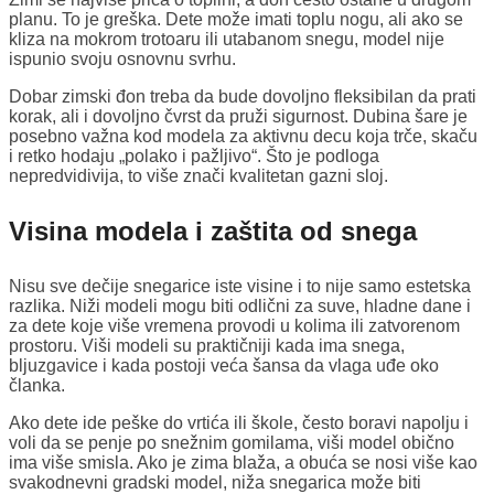
planu. To je greška. Dete može imati toplu nogu, ali ako se
kliza na mokrom trotoaru ili utabanom snegu, model nije
ispunio svoju osnovnu svrhu.
Dobar zimski đon treba da bude dovoljno fleksibilan da prati
korak, ali i dovoljno čvrst da pruži sigurnost. Dubina šare je
posebno važna kod modela za aktivnu decu koja trče, skaču
i retko hodaju „polako i pažljivo“. Što je podloga
nepredvidivija, to više znači kvalitetan gazni sloj.
Visina modela i zaštita od snega
Nisu sve dečije snegarice iste visine i to nije samo estetska
razlika. Niži modeli mogu biti odlični za suve, hladne dane i
za dete koje više vremena provodi u kolima ili zatvorenom
prostoru. Viši modeli su praktičniji kada ima snega,
bljuzgavice i kada postoji veća šansa da vlaga uđe oko
članka.
Ako dete ide peške do vrtića ili škole, često boravi napolju i
voli da se penje po snežnim gomilama, viši model obično
ima više smisla. Ako je zima blaža, a obuća se nosi više kao
svakodnevni gradski model, niža snegarica može biti