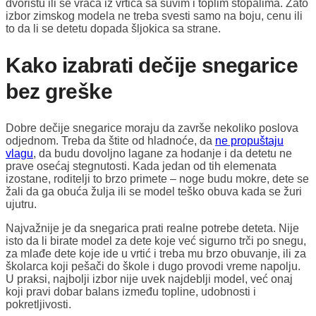
dvorištu ili se vraća iz vrtića sa suvim i toplim stopalima. Zato
izbor zimskog modela ne treba svesti samo na boju, cenu ili
to da li se detetu dopada šljokica sa strane.
Kako izabrati dečije snegarice
bez greške
Dobre dečije snegarice moraju da završe nekoliko poslova
odjednom. Treba da štite od hladnoće, da
ne propuštaju
vlagu
, da budu dovoljno lagane za hodanje i da detetu ne
prave osećaj stegnutosti. Kada jedan od tih elemenata
izostane, roditelji to brzo primete – noge budu mokre, dete se
žali da ga obuća žulja ili se model teško obuva kada se žuri
ujutru.
Najvažnije je da snegarica prati realne potrebe deteta. Nije
isto da li birate model za dete koje već sigurno trči po snegu,
za mlađe dete koje ide u vrtić i treba mu brzo obuvanje, ili za
školarca koji pešači do škole i dugo provodi vreme napolju.
U praksi, najbolji izbor nije uvek najdeblji model, već onaj
koji pravi dobar balans između topline, udobnosti i
pokretljivosti.