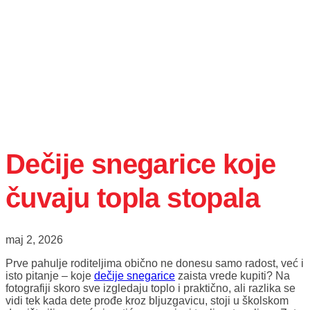
Dečije snegarice koje
čuvaju topla stopala
maj 2, 2026
Prve pahulje roditeljima obično ne donesu samo radost, već i
isto pitanje – koje
dečije snegarice
zaista vrede kupiti? Na
fotografiji skoro sve izgledaju toplo i praktično, ali razlika se
vidi tek kada dete prođe kroz bljuzgavicu, stoji u školskom