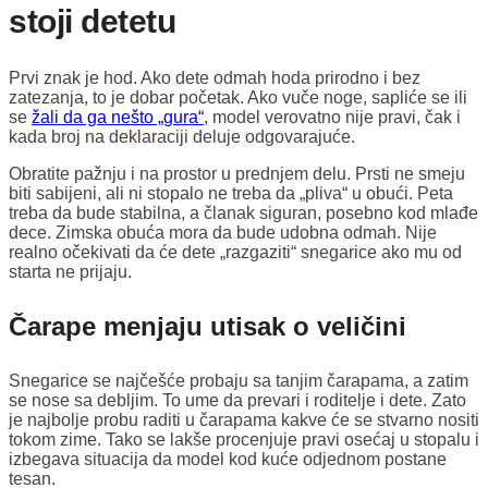
stoji detetu
Prvi znak je hod. Ako dete odmah hoda prirodno i bez
zatezanja, to je dobar početak. Ako vuče noge, sapliće se ili
se
žali da ga nešto „gura“
, model verovatno nije pravi, čak i
kada broj na deklaraciji deluje odgovarajuće.
Obratite pažnju i na prostor u prednjem delu. Prsti ne smeju
biti sabijeni, ali ni stopalo ne treba da „pliva“ u obući. Peta
treba da bude stabilna, a članak siguran, posebno kod mlađe
dece. Zimska obuća mora da bude udobna odmah. Nije
realno očekivati da će dete „razgaziti“ snegarice ako mu od
starta ne prijaju.
Čarape menjaju utisak o veličini
Snegarice se najčešće probaju sa tanjim čarapama, a zatim
se nose sa debljim. To ume da prevari i roditelje i dete. Zato
je najbolje probu raditi u čarapama kakve će se stvarno nositi
tokom zime. Tako se lakše procenjuje pravi osećaj u stopalu i
izbegava situacija da model kod kuće odjednom postane
tesan.