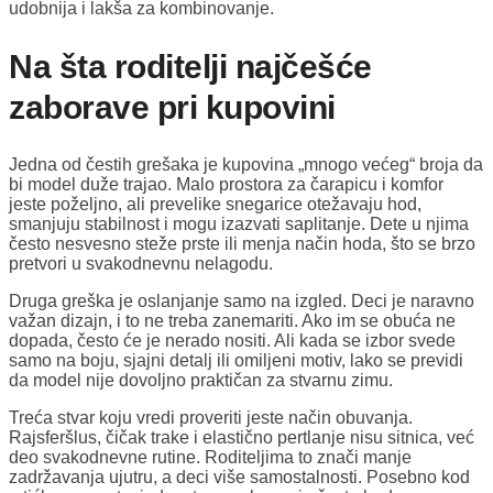
udobnija i lakša za kombinovanje.
Na šta roditelji najčešće
zaborave pri kupovini
Jedna od čestih grešaka je kupovina „mnogo većeg“ broja da
bi model duže trajao. Malo prostora za čarapicu i komfor
jeste poželjno, ali prevelike snegarice otežavaju hod,
smanjuju stabilnost i mogu izazvati saplitanje. Dete u njima
često nesvesno steže prste ili menja način hoda, što se brzo
pretvori u svakodnevnu nelagodu.
Druga greška je oslanjanje samo na izgled. Deci je naravno
važan dizajn, i to ne treba zanemariti. Ako im se obuća ne
dopada, često će je nerado nositi. Ali kada se izbor svede
samo na boju, sjajni detalj ili omiljeni motiv, lako se previdi
da model nije dovoljno praktičan za stvarnu zimu.
Treća stvar koju vredi proveriti jeste način obuvanja.
Rajsferšlus, čičak trake i elastično pertlanje nisu sitnica, već
deo svakodnevne rutine. Roditeljima to znači manje
zadržavanja ujutru, a deci više samostalnosti. Posebno kod