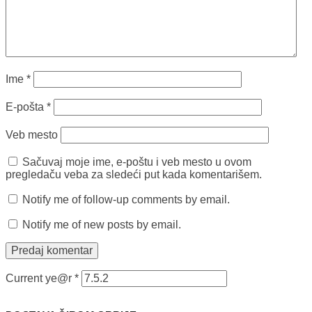
Ime
*
E-pošta
*
Veb mesto
Sačuvaj moje ime, e-poštu i veb mesto u ovom
pregledaču veba za sledeći put kada komentarišem.
Notify me of follow-up comments by email.
Notify me of new posts by email.
Current ye@r
*