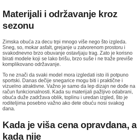
Materijali i održavanje kroz
sezonu
Zimska obuća za decu trpi mnogo više nego što izgleda.
Sneg, so, mokar asfalt, grejanje u zatvorenom prostoru i
svakodnevno brzo obuvanje ostavljaju trag. Zato je korisno
birati modele koji se lako brišu, brzo suše i ne traže previše
komplikovano održavanje.
To ne znači da svaki model mora izgledati isto ili potpuno
sportski. Danas dečije snegarice mogu biti i praktične i
vizuelno atraktivne. Važno je samo da lep dizajn ne dođe na
račun funkcionalnosti. Kada su materijali pažljivo odabrani,
obuća duže zadržava oblik, toplinu i uredan izgled, što je
roditeljima posebno važno ako dete obuću nosi svakog
dana.
Kada je viša cena opravdana, a
kada nije