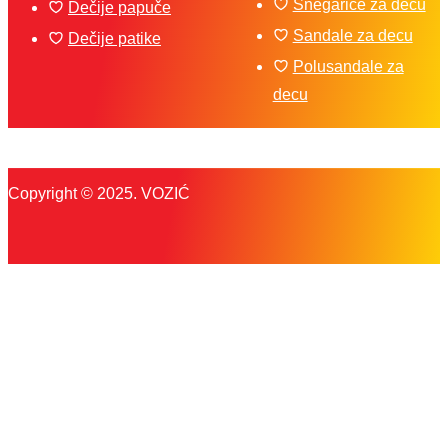
Snegarice za decu
Dečije papuče
Sandale za decu
Dečije patike
Polusandale za
decu
Copyright © 2025. VOZIĆ