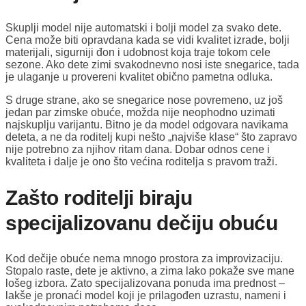
Skuplji model nije automatski i bolji model za svako dete.
Cena može biti opravdana kada se vidi kvalitet izrade, bolji
materijali, sigurniji đon i udobnost koja traje tokom cele
sezone. Ako dete zimi svakodnevno nosi iste snegarice, tada
je ulaganje u provereni kvalitet obično pametna odluka.
S druge strane, ako se snegarice nose povremeno, uz još
jedan par zimske obuće, možda nije neophodno uzimati
najskuplju varijantu. Bitno je da model odgovara navikama
deteta, a ne da roditelj kupi nešto „najviše klase“ što zapravo
nije potrebno za njihov ritam dana. Dobar odnos cene i
kvaliteta i dalje je ono što većina roditelja s pravom traži.
Zašto roditelji biraju
specijalizovanu dečiju obuću
Kod dečije obuće nema mnogo prostora za improvizaciju.
Stopalo raste, dete je aktivno, a zima lako pokaže sve mane
lošeg izbora. Zato specijalizovana ponuda ima prednost –
lakše je pronaći model koji je prilagođen uzrastu, nameni i