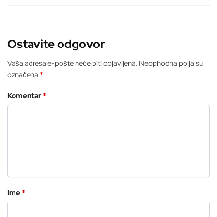
Ostavite odgovor
Vaša adresa e-pošte neće biti objavljena.
Neophodna polja su
označena
*
Komentar
*
Ime
*