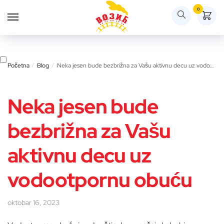
Skip
Skip
0
to
to
navigation
content
Početna
/
Blog
/
Neka jesen bude bezbrižna za Vašu aktivnu decu uz vodootpornu obuću
Neka jesen bude
bezbrižna za Vašu
aktivnu decu uz
vodootpornu obuću
oktobar 16, 2023