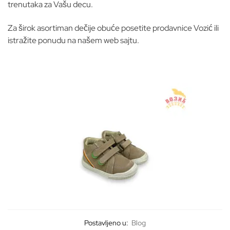
trenutaka za Vašu decu.
Za širok asortiman dečije obuće posetite prodavnice Vozić ili
istražite ponudu na našem web sajtu.
Postavljeno u:
Blog