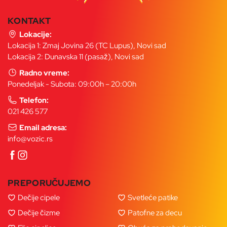
KONTAKT
Lokacije:
Lokacija 1: Zmaj Jovina 26 (TC Lupus), Novi sad
Lokacija 2: Dunavska 11 (pasaž), Novi sad
Radno vreme:
Ponedeljak - Subota: 09:00h – 20:00h
Telefon:
021 426 577
Email adresa:
info@vozic.rs
PREPORUČUJEMO
Dečije cipele
Svetleće patike
Dečije čizme
Patofne za decu