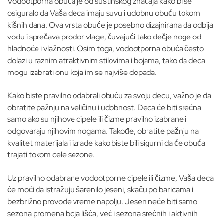
Vodootporna obuća je od suštinskog značaja kako bi se
osiguralo da Vaša deca imaju suvu i udobnu obuću tokom
kišnih dana. Ova vrsta obuće je posebno dizajnirana da odbija
vodu i sprečava prodor vlage, čuvajući tako dečje noge od
hladnoće i vlažnosti. Osim toga, vodootporna obuća često
dolazi u raznim atraktivnim stilovima i bojama, tako da deca
mogu izabrati onu koja im se najviše dopada.
Kako biste pravilno odabrali obuću za svoju decu, važno je da
obratite pažnju na veličinu i udobnost. Deca će biti srećna
samo ako su njihove cipele ili čizme pravilno izabrane i
odgovaraju njihovim nogama. Takođe, obratite pažnju na
kvalitet materijala i izrade kako biste bili sigurni da će obuća
trajati tokom cele sezone.
Uz pravilno odabrane vodootporne cipele ili čizme, Vaša deca
će moći da istražuju šarenilo jeseni, skaču po baricama i
bezbrižno provode vreme napolju. Jesen neće biti samo
sezona promena boja lišća, već i sezona srećnih i aktivnih