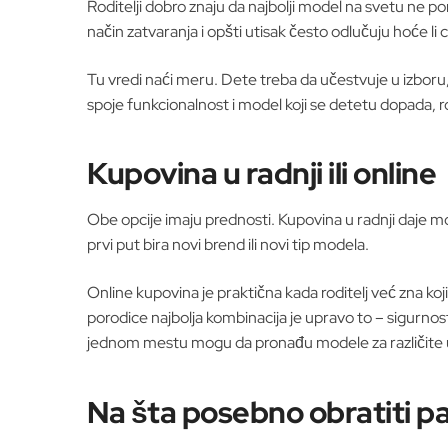
Roditelji dobro znaju da najbolji model na svetu ne 
način zatvaranja i opšti utisak često odlučuju hoće li cip
Tu vredi naći meru. Dete treba da učestvuje u izboru, 
spoje funkcionalnost i model koji se detetu dopada, ro
Kupovina u radnji ili online
Obe opcije imaju prednosti. Kupovina u radnji daje m
prvi put bira novi brend ili novi tip modela.
Online kupovina je praktična kada roditelj već zna ko
porodice najbolja kombinacija je upravo to – sigurnos
jednom mestu mogu da pronađu modele za različite u
Na šta posebno obratiti p