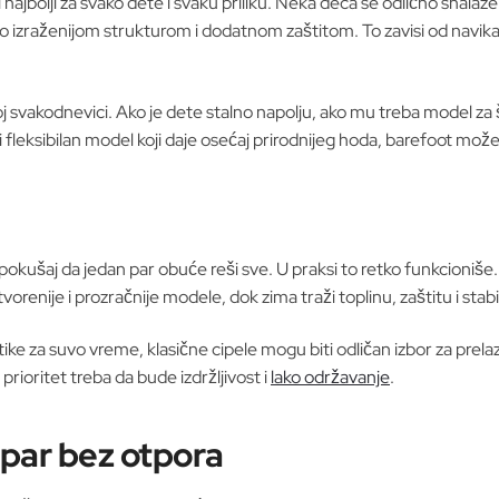
najbolji za svako dete i svaku priliku. Neka deca se odlično snalaz
ešto izraženijom strukturom i dodatnom zaštitom. To zavisi od navik
oj svakodnevici. Ako je dete stalno napolju, ako mu treba model za š
n i fleksibilan model koji daje osećaj prirodnijeg hoda, barefoot mož
kušaj da jedan par obuće reši sve. U praksi to retko funkcioniše. P
vorenije i prozračnije modele, dok zima traži toplinu, zaštitu i sta
ike za suvo vreme, klasične cipele mogu biti odličan izbor za prelazni
ioritet treba da bude izdržljivost i
lako održavanje
.
 par bez otpora