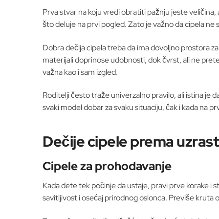
Prva stvar na koju vredi obratiti pažnju jeste veličina
što deluje na prvi pogled. Zato je važno da cipela ne 
Dobra dečija cipela treba da ima dovoljno prostora za p
materijali doprinose udobnosti, dok čvrst, ali ne pre
važna kao i sam izgled.
Roditelji često traže univerzalno pravilo, ali istina je 
svaki model dobar za svaku situaciju, čak i kada na prv
Dečije cipele prema uzras
Cipele za prohodavanje
Kada dete tek počinje da ustaje, pravi prve korake i s
savitljivost i osećaj prirodnog oslonca. Previše krut