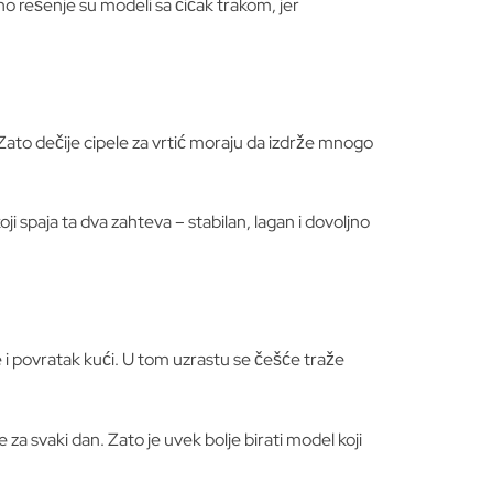
čno rešenje su modeli sa čičak trakom, jer
 Zato dečije cipele za vrtić moraju da izdrže mnogo
ji spaja ta dva zahteva – stabilan, lagan i dovoljno
e i povratak kući. U tom uzrastu se češće traže
za svaki dan. Zato je uvek bolje birati model koji