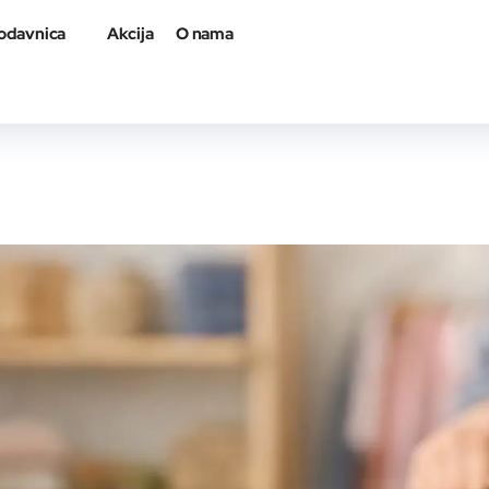
odavnica
Akcija
O nama