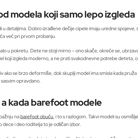
od modela koji samo lepo izgleda
vidi u detaljima. Dobro izrađene dečije cipele imaju uredne spojeve, 
seća već pri prvom probanju.
opalo u pokretu. Dete ne stoji mirno – ono skače, okreće se, ubrzav
l koji izgleda moderno, a ne prati svakodnevne potrebe deteta, ob
lativ ako se brzo deformiše, dok skuplji model ima smisla kada pruža
je sasvim opravdano.
e, a kada barefoot modele
 pažnju na
barefoot obuću
, i to s razlogom. Takvi modeli su osmišl
eo dece i deo roditelja to je odličan izbor.