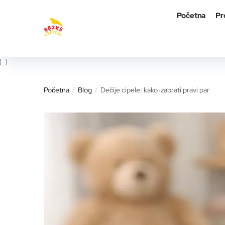
Skip
Skip
Početna
Pr
to
to
navigation
content
Početna
Blog
Dečije cipele: kako izabrati pravi par
/
/