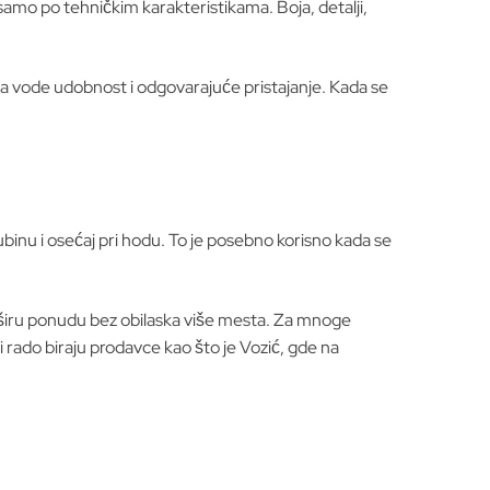
samo po tehničkim karakteristikama. Boja, detalji,
a da vode udobnost i odgovarajuće pristajanje. Kada se
binu i osećaj pri hodu. To je posebno korisno kada se
da širu ponudu bez obilaska više mesta. Za mnoge
i rado biraju prodavce kao što je Vozić, gde na