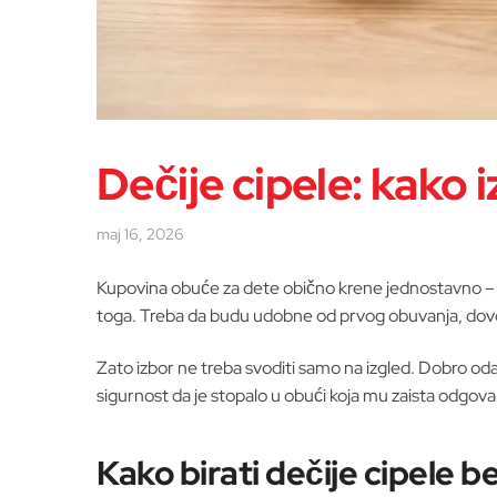
Dečije cipele: kako i
maj 16, 2026
Kupovina obuće za dete obično krene jednostavno – tr
toga. Treba da budu udobne od prvog obuvanja, dovolj
Zato izbor ne treba svoditi samo na izgled. Dobro oda
sigurnost da je stopalo u obući koja mu zaista odgova
Kako birati dečije cipele b