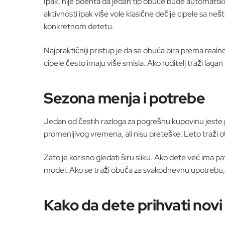
Ipak, nije poenta da jedan tip obuće bude automatski 
aktivnosti ipak više vole klasične dečije cipele sa n
konkretnom detetu.
Najpraktičniji pristup je da se obuća bira prema realn
cipele često imaju više smisla. Ako roditelj traži laga
Sezona menja i potrebe
Jedan od čestih razloga za pogrešnu kupovinu jeste po
promenljivog vremena, ali nisu preteške. Leto traži ot
Zato je korisno gledati širu sliku. Ako dete već ima pat
model. Ako se traži obuća za svakodnevnu upotrebu, pr
Kako da dete prihvati novi