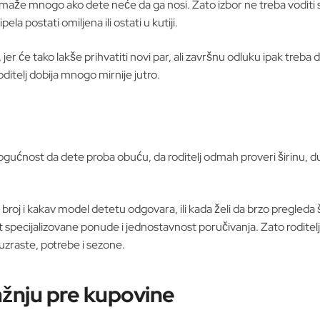
pomaže mnogo ako dete neće da ga nosi. Zato izbor ne treba voditi 
ela postati omiljena ili ostati u kutiji.
jer će tako lakše prihvatiti novi par, ali završnu odluku ipak treb
ditelj dobija mnogo mirnije jutro.
ogućnost da dete proba obuću, da roditelj odmah proveri širinu, du
ji broj i kakav model detetu odgovara, ili kada želi da brzo pregle
t specijalizovane ponude i jednostavnost poručivanja. Zato roditelj
zraste, potrebe i sezone.
ažnju pre kupovine