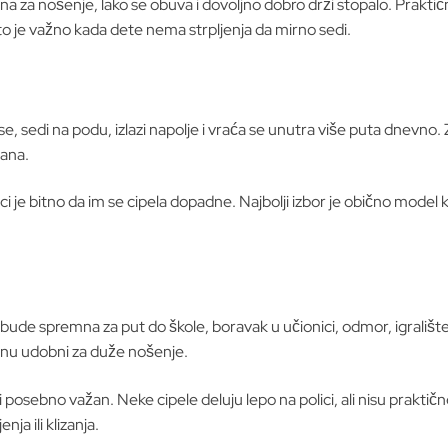
ana za nošenje, lako se obuva i dovoljno dobro drži stopalo. Prakti
o je važno kada dete nema strpljenja da mirno sedi.
e, sedi na podu, izlazi napolje i vraća se unutra više puta dnevno.
dana.
 je bitno da im se cipela dopadne. Najbolji izbor je obično model ko
bude spremna za put do škole, boravak u učionici, odmor, igrališt
stanu udobni za duže nošenje.
osebno važan. Neke cipele deluju lepo na polici, ali nisu praktične 
ja ili klizanja.