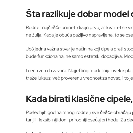
Šta razlikuje dobar model 
Roditelj najčešće primeti dizajn prvo, ali kvalitet se 
ne žulja. Kada je obuća pažljivo napravljena, to se o
Još jedna važna stvar je način na koji cipela prati st
bude funkcionalna, ne samo estetski dopadljiva. Mode
I cena zna da zavara. Najjeftiniji model nije uvek isp
traže luksuz, već proverenu vrednost za novac, i to 
Kada birati klasične cipel
Poslednjih godina mnogi roditelji sve češće obraćaju
tanji i fleksibilniji đon i prirodniji osećaj pri hodu. Za d