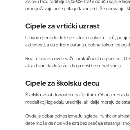
Za ovu fazu roditelji najčešće traže obuću koja je lag
omogućavaju bolje prilagođavanje i brže obuvanje, št
Cipele za vrtićki uzrast
U ovom periodu dete je stalno u pokretu. Trči, penje s
aktivnosti, a da pritom ostanu udobne tokom celog 
Roditeljima su ovde važni praktičnost i otpornost. Deci
atraktivan da dete želi da ga nosi bez ubeđivanja.
Cipele za školsku decu
Školski uzrast donosi drugačiji ritam. Obuća mora da 
modeli koji izgledaju urednije, ali i dalje moraju da o
Ovde je dobar odnos između izgleda i funkcionalnosti p
dete može da nosi više sati bez osećaja stezanja, znojen