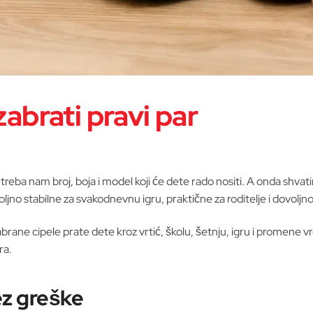
zabrati pravi par
eba nam broj, boja i model koji će dete rado nositi. A onda shva
no stabilne za svakodnevnu igru, praktične za roditelje i dovoljno
brane cipele prate dete kroz vrtić, školu, šetnju, igru i promene v
ra.
ez greške