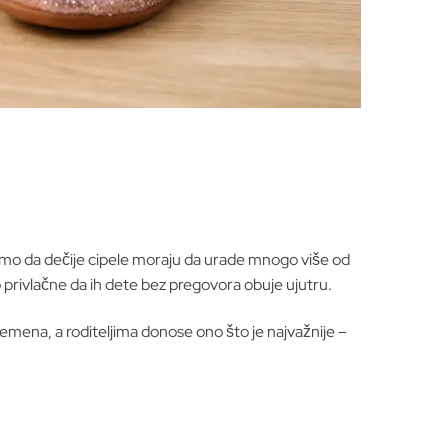
timo da dečije cipele moraju da urade mnogo više od
 privlačne da ih dete bez pregovora obuje ujutru.
remena, a roditeljima donose ono što je najvažnije –