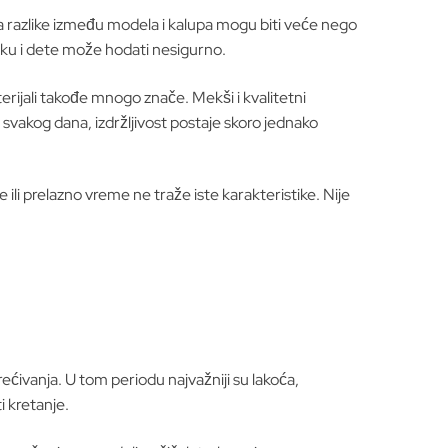
o, a razlike između modela i kalupa mogu biti veće nego
dršku i dete može hodati nesigurno.
terijali takođe mnogo znače. Mekši i kvalitetni
 svakog dana, izdržljivost postaje skoro jednako
ke ili prelazno vreme ne traže iste karakteristike. Nije
ećivanja. U tom periodu najvažniji su lakoća,
i kretanje.