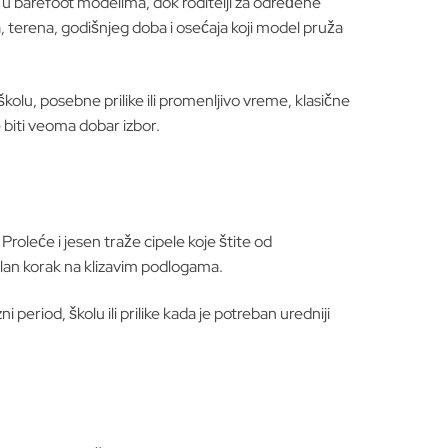
e u barefoot modelima, dok roditelji za određene
a, terena, godišnjeg doba i osećaja koji model pruža
kolu, posebne prilike ili promenljivo vreme, klasične
e biti veoma dobar izbor.
roleće i jesen traže cipele koje štite od
bilan korak na klizavim podlogama.
 period, školu ili prilike kada je potreban uredniji