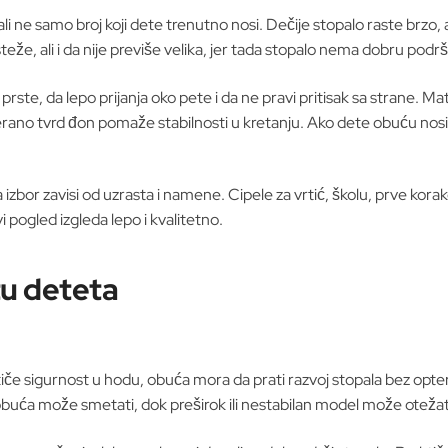
, ali ne samo broj koji dete trenutno nosi. Dečije stopalo raste brz
steže, ali i da nije previše velika, jer tada stopalo nema dobru po
rste, da lepo prijanja oko pete i da ne pravi pritisak sa strane. Ma
terano tvrd đon pomaže stabilnosti u kretanju. Ako dete obuću nosi
da izbor zavisi od uzrasta i namene. Cipele za vrtić, školu, prve kora
i pogled izgleda lepo i kvalitetno.
tu deteta
tiče sigurnost u hodu, obuća mora da prati razvoj stopala bez opter
a obuća može smetati, dok preširok ili nestabilan model može otežat