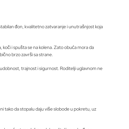
stabilan đon, kvalitetno zatvaranje i unutrašnjost koja
a, koči i spušta se na kolena. Zato obuća mora da
ično brzo završi sa strane.
 udobnost, trajnost i sigurnost. Roditelji uglavnom ne
jeni tako da stopalu daju više slobode u pokretu, uz