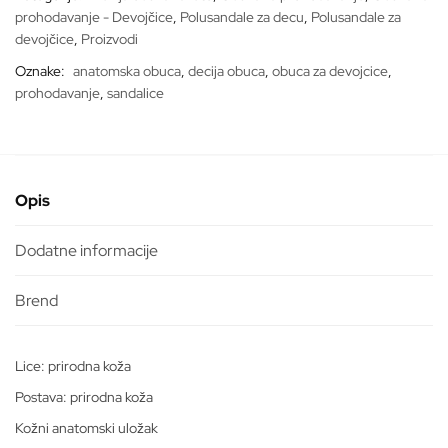
prohodavanje - Devojčice
,
Polusandale za decu
,
Polusandale za
devojčice
,
Proizvodi
Oznake:
anatomska obuca
,
decija obuca
,
obuca za devojcice
,
prohodavanje
,
sandalice
Opis
Dodatne informacije
Lice: prirodna koža
Postava: prirodna koža
Kožni anatomski uložak