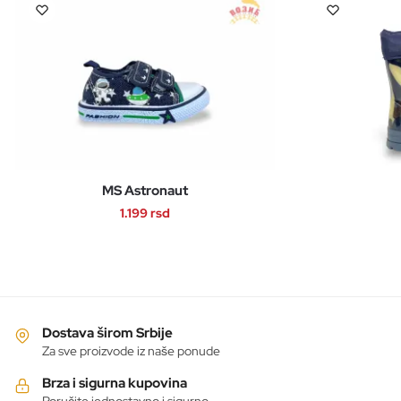
MS Astronaut
1.199
rsd
Ovaj
proizvod
ima
više
varijanti.
Dostava širom Srbije
Opcije
Za sve proizvode iz naše ponude
mogu
Brza i sigurna kupovina
biti
Poručite jednostavno i sigurno