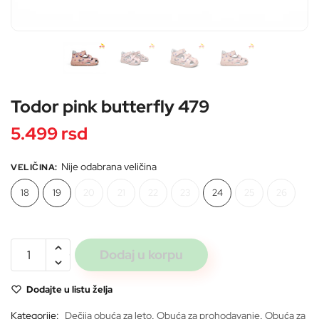
Pošaljite
Todor pink butterfly 479
5.499
rsd
Nije odabrana veličina
VELIČINA
:
18
19
20
21
22
23
24
25
26
Todor
Dodaj u korpu
pink
butterfly
Dodajte u listu želja
479
količina
Kategorije:
Dečija obuća za leto
,
Obuća za prohodavanje
,
Obuća za