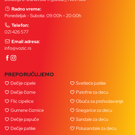
Radno vreme:
Ponedeljak - Subota: 09:00h – 20:00h
Telefon:
021 426 577
Email adresa:
info@vozic.rs
PREPORUČUJEMO
Dečije cipele
Svetleće patike
Dečije čizme
Patofne za decu
Flic cipelice
Obuća za prohodavanje
Gumene čizmice
Snegarice za decu
Dečije papuče
Sandale za decu
Dečije patike
Polusandale za decu