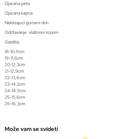
Ojacana peta
Ojacana kapna
Neklizajuci gumeni don
Održavanje: vlažnom krpom
Gazišta:
18-10,9cm
19-11,6cm
20-12,3cm
21-12,9cm
22-13,6cm
23-14,3cm
24-14,9cm
25-15,6cm
26-16,3cm