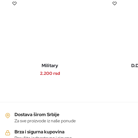
Military
D.D
2.200
rsd
Ovaj
proizvod
ima
više
varijanti.
Dostava širom Srbije
Opcije
Za sve proizvode iz naše ponude
mogu
Brza i sigurna kupovina
biti
Poručite jednostavno i sigurno