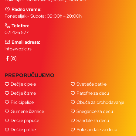
Radno vreme:
Ponedeljak - Subota: 09:00h – 20:00h
Telefon:
021 426 577
Email adresa:
info@vozic.rs
PREPORUČUJEMO
Dečije cipele
Svetleće patike
Dečije čizme
Patofne za decu
Flic cipelice
Obuća za prohodavanje
Gumene čizmice
Snegarice za decu
Dečije papuče
Sandale za decu
Dečije patike
Polusandale za decu