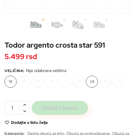
Pošaljite
Todor argento crosta star 591
5.499
rsd
Nije odabrana veličina
VELIČINA
:
18
19
20
21
22
23
24
25
26
Todor
Dodaj u korpu
argento
crosta
Dodajte u listu želja
star
591
Kategorije:
Dečija obuća za leto
,
Obuća za prohodavanje
,
Obuća za