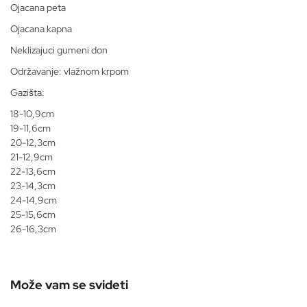
Ojacana peta
Ojacana kapna
Neklizajuci gumeni don
Održavanje: vlažnom krpom
Gazišta:
18-10,9cm
19-11,6cm
20-12,3cm
21-12,9cm
22-13,6cm
23-14,3cm
24-14,9cm
25-15,6cm
26-16,3cm