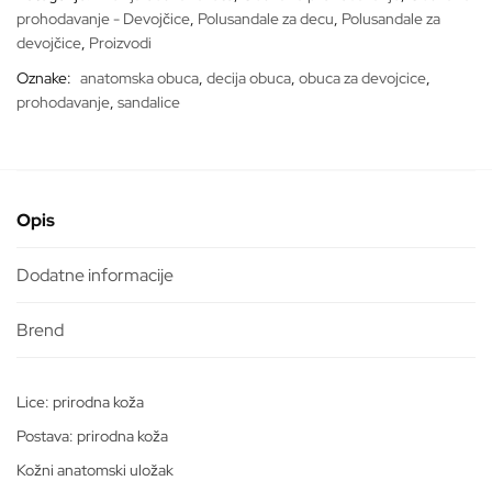
količina
prohodavanje - Devojčice
,
Polusandale za decu
,
Polusandale za
devojčice
,
Proizvodi
Oznake:
anatomska obuca
,
decija obuca
,
obuca za devojcice
,
prohodavanje
,
sandalice
Opis
Dodatne informacije
Lice: prirodna koža
Postava: prirodna koža
Kožni anatomski uložak