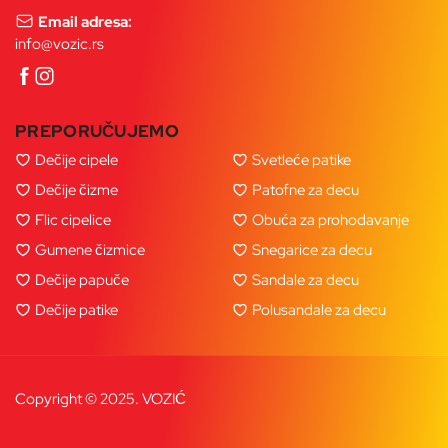
Email adresa:
info@vozic.rs
PREPORUČUJEMO
Dečije cipele
Svetleće patike
Dečije čizme
Patofne za decu
Flic cipelice
Obuća za prohodavanje
Gumene čizmice
Snegarice za decu
Dečije papuče
Sandale za decu
Dečije patike
Polusandale za decu
Copyright © 2025. VOZIĆ