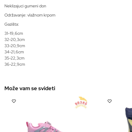
Neklizajuci gumeni don
Održavanje: vlažnom krpom
Gazišta:
31-19,6cm
32-20,3cm
33-20,9cm
34-21,6cm
35-22,3cm
36-22,9cm