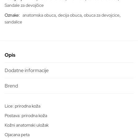
Sandale za devojčice
Oznake:
anatomska obuca
,
decija obuca
,
obuca za devojcice
,
sandalice
Opis
Dodatne informacije
Lice: prirodna koža
Postava: prirodna koža
Kožni anatomski uložak
Ojacana peta