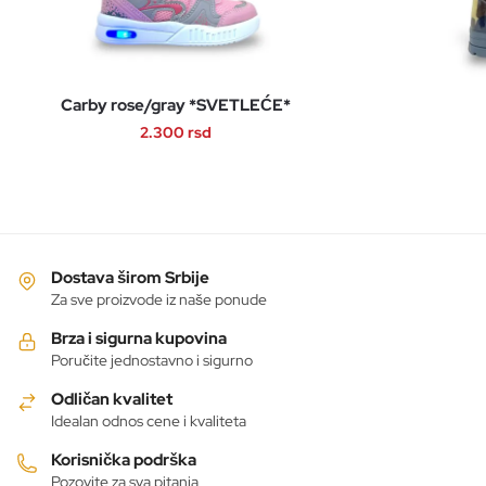
Carby rose/gray *SVETLEĆE*
2.300
rsd
Ovaj
proizvod
ima
više
varijanti.
Dostava širom Srbije
Opcije
Za sve proizvode iz naše ponude
mogu
Brza i sigurna kupovina
biti
Poručite jednostavno i sigurno
izabrane
Odličan kvalitet
na
Idealan odnos cene i kvaliteta
stranici
proizvoda.
Korisnička podrška
Pozovite za sva pitanja