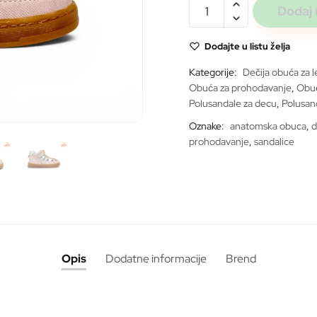
SF
Dodaj 
pink
sc
Dodajte u listu želja
26
Kategorije:
Dečija obuća za l
količina
Obuća za prohodavanje
,
Obuć
Polusandale za decu
,
Polusan
Oznake:
anatomska obuca
,
d
prohodavanje
,
sandalice
ite
Opis
Dodatne informacije