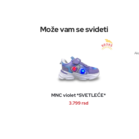
Akc
MNC violet *SVETLEĆE*
3.799
rsd
Ovaj
proizvod
ima
više