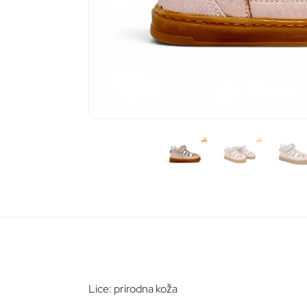
Pošalj
Lice: prirodna koža