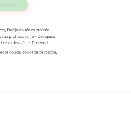
u korpu
eto
,
Dečija obuća za proleće
,
a za prohodavanje - Devojčice
,
dale za devojčice
,
Proizvodi
ecija obuca
,
obuca za devojcice
,