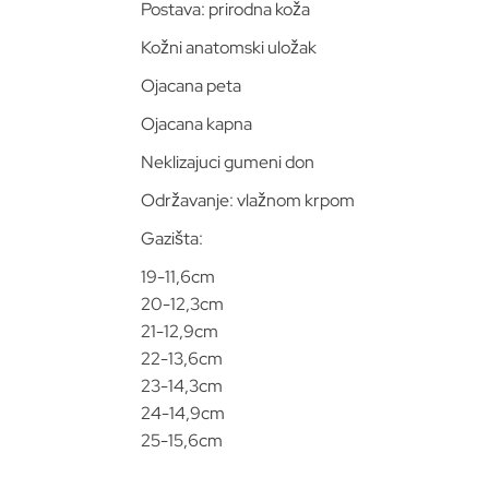
Postava: prirodna koža
Kožni anatomski uložak
Ojacana peta
Ojacana kapna
Neklizajuci gumeni don
Održavanje: vlažnom krpom
Gazišta:
19-11,6cm
20-12,3cm
21-12,9cm
22-13,6cm
23-14,3cm
24-14,9cm
25-15,6cm