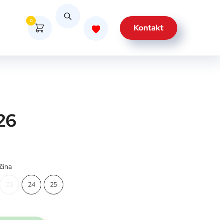
0
Kontakt
 26
ičina
23
24
25