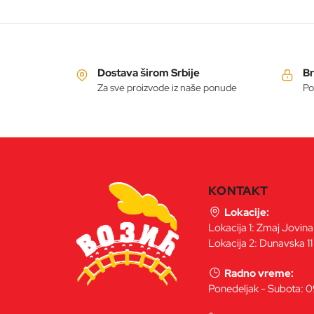
varijanti.
Opcije
mogu
biti
Dostava širom Srbije
Br
izabrane
Za sve proizvode iz naše ponude
Po
na
stranici
proizvoda.
KONTAKT
Lokacije:
Lokacija 1: Zmaj Jovin
Lokacija 2: Dunavska 11
Radno vreme:
Ponedeljak - Subota: 