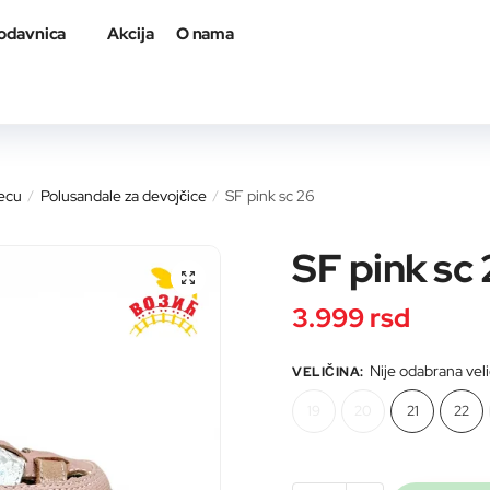
odavnica
Akcija
O nama
a proizvod
decu
Polusandale za devojčice
SF pink sc 26
/
/
SF pink sc
🔍
3.999
rsd
il adresa
*
Nije odabrana vel
VELIČINA
:
19
20
21
22
roizvod
*