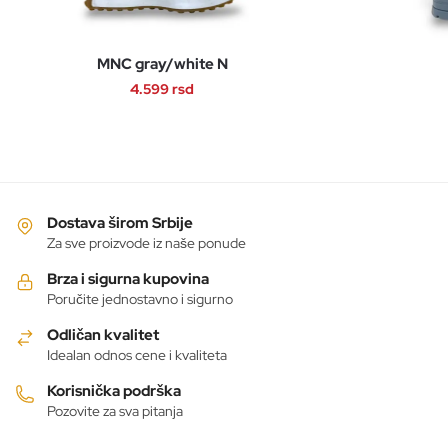
MNC gray/white N
4.599
rsd
Ovaj
proizvod
ima
više
varijanti.
Dostava širom Srbije
Opcije
Za sve proizvode iz naše ponude
mogu
Brza i sigurna kupovina
biti
Poručite jednostavno i sigurno
izabrane
Odličan kvalitet
na
Idealan odnos cene i kvaliteta
stranici
proizvoda.
Korisnička podrška
Pozovite za sva pitanja