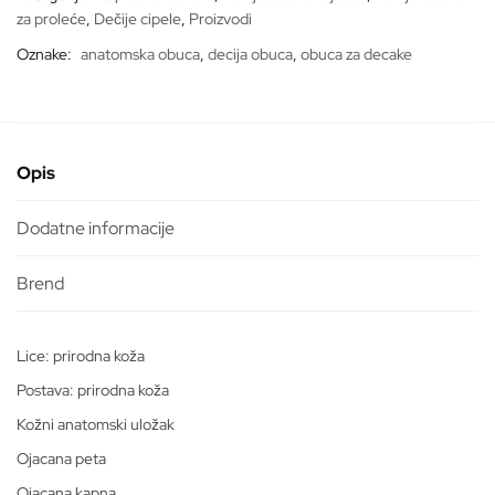
za proleće
,
Dečije cipele
,
Proizvodi
Oznake:
anatomska obuca
,
decija obuca
,
obuca za decake
Opis
Dodatne informacije
Lice: prirodna koža
Postava: prirodna koža
Kožni anatomski uložak
Ojacana peta
Ojacana kapna