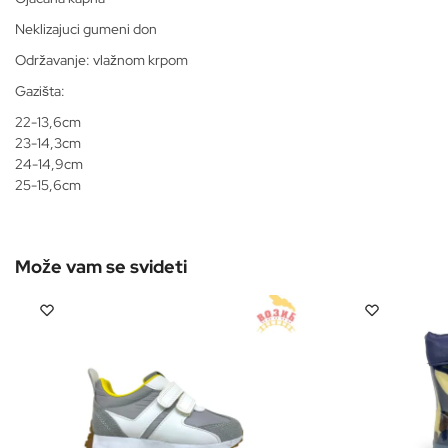
Neklizajuci gumeni don
Održavanje: vlažnom krpom
Gazišta:
22-13,6cm
23-14,3cm
24-14,9cm
25-15,6cm