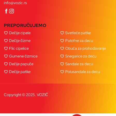
info@vozic.rs
PREPORUČUJEMO
Dečije cipele
Svetleće patike
Dečije čizme
Patofne za decu
Flic cipelice
Obuća za prohodavanje
Gumene čizmice
Snegarice za decu
Dečije papuče
Sandale za decu
Dečije patike
Polusandale za decu
Copyright © 2025. VOZIĆ