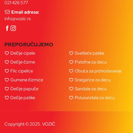
021 426 577
Email adresa:
info@vozic.rs
PREPORUČUJEMO
Dečije cipele
Svetleće patike
Dečije čizme
Patofne za decu
Flic cipelice
Obuća za prohodavanje
Gumene čizmice
Snegarice za decu
Dečije papuče
Sandale za decu
Dečije patike
Polusandale za decu
Copyright © 2025. VOZIĆ