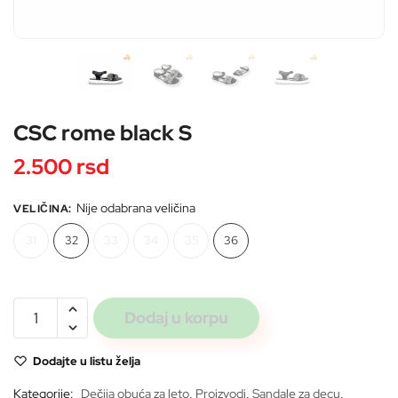
Pošaljite
CSC rome black S
2.500
rsd
Nije odabrana veličina
VELIČINA
:
31
32
33
34
35
36
CSC
Dodaj u korpu
rome
black
Dodajte u listu želja
S
količina
Kategorije:
Dečija obuća za leto
,
Proizvodi
,
Sandale za decu
,