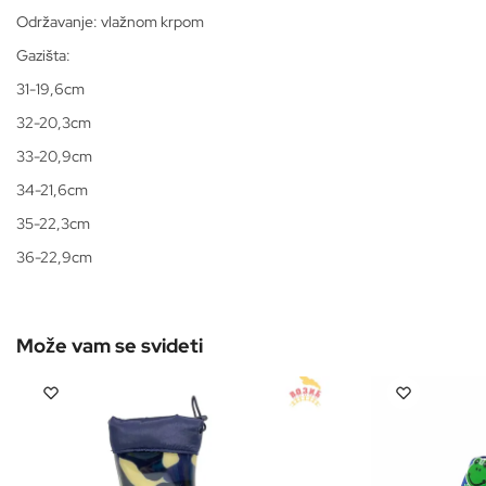
Održavanje: vlažnom krpom
Gazišta:
31-19,6cm
32-20,3cm
33-20,9cm
34-21,6cm
35-22,3cm
36-22,9cm