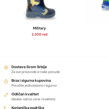
Military
2.200
rsd
Ovaj
proizvod
ima
više
varijanti.
Dostava širom Srbije
Opcije
Za sve proizvode iz naše ponude
mogu
Brza i sigurna kupovina
biti
Poručite jednostavno i sigurno
izabrane
Odličan kvalitet
na
Idealan odnos cene i kvaliteta
stranici
proizvoda.
Korisnička podrška