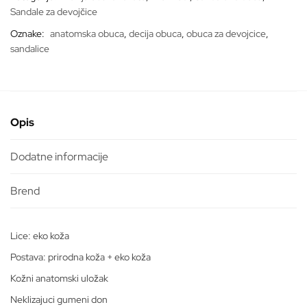
Sandale za devojčice
Oznake:
anatomska obuca
,
decija obuca
,
obuca za devojcice
,
sandalice
Opis
Dodatne informacije
Lice: eko koža
Postava: prirodna koža + eko koža
Kožni anatomski uložak
Neklizajuci gumeni don