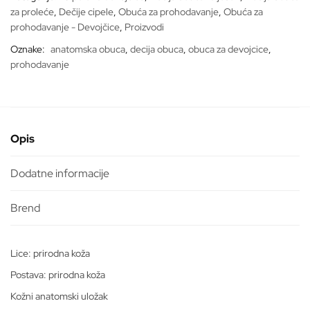
za proleće
,
Dečije cipele
,
Obuća za prohodavanje
,
Obuća za
prohodavanje - Devojčice
,
Proizvodi
Oznake:
anatomska obuca
,
decija obuca
,
obuca za devojcice
,
prohodavanje
Opis
Dodatne informacije
Lice: prirodna koža
Postava: prirodna koža
Kožni anatomski uložak