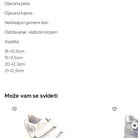
Ojacana peta
Ojacana kapna
Neklizajuci gumeni don
Održavanje: vlažnom krpom
Gazišta:
18-10,9cm
19-11,6cm
20-12,3cm
21-12,9cm