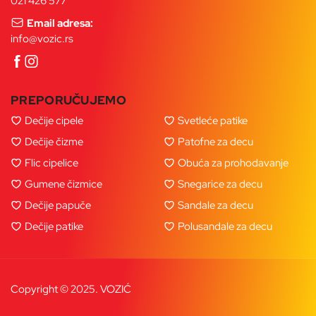
021 426 577
Email adresa:
info@vozic.rs
PREPORUČUJEMO
Dečije cipele
Svetleće patike
Dečije čizme
Patofne za decu
Flic cipelice
Obuća za prohodavanje
Gumene čizmice
Snegarice za decu
Dečije papuče
Sandale za decu
Dečije patike
Polusandale za decu
Copyright © 2025. VOZIĆ