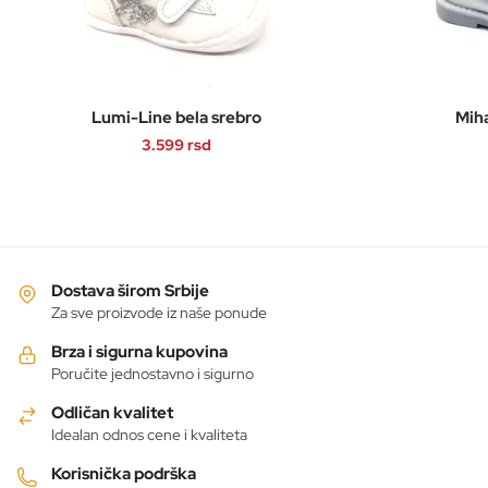
Lumi-Line bela srebro
Mih
3.599
rsd
Ovaj
proizvod
ima
više
varijanti.
Dostava širom Srbije
Opcije
Za sve proizvode iz naše ponude
mogu
Brza i sigurna kupovina
biti
Poručite jednostavno i sigurno
izabrane
Odličan kvalitet
na
Idealan odnos cene i kvaliteta
stranici
proizvoda.
Korisnička podrška